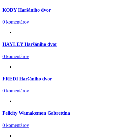
KODY Haršániho dvor
0 komentárov
HAYLEY Haršániho dvor
0 komentárov
FREDI Haršániho dvor
0 komentárov
Felicity Wamakemon Gabrettina
0 komentárov