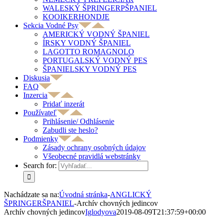
WALESKÝ ŠPRINGERPŠPANIEL
KOOIKERHONDJE
Sekcia Vodné Psy
AMERICKÝ VODNÝ ŠPANIEL
ÍRSKY VODNÝ ŠPANIEL
LAGOTTO ROMAGNOLO
PORTUGALSKÝ VODNÝ PES
ŠPANIELSKY VODNÝ PES
Diskusia
FAQ
Inzercia
Pridať inzerát
Používateľ
Prihlásenie/ Odhlásenie
Zabudli ste heslo?
Podmienky
Zásady ochrany osobných údajov
Všeobecné pravidlá webstránky
Search for:
Nachádzate sa na:
Úvodná stránka
-
ANGLICKÝ
ŠPRINGERŠPANIEL
-
Archív chovných jedincov
Archív chovných jedincov
Iglodyova
2019-08-09T21:37:59+00:00