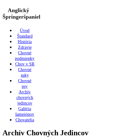
Anglický
Špringeršpaniel
Úvod
Štandard
História
Zdravie
Chovné
podmienky
Chov v SR
Chovné
suky
Chovné
psy
Archív
chovných
jedincov
Galéria
šampiónov
Chovatelia
Archív Chovných Jedincov