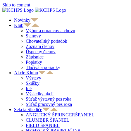
Skip to content
Novinky
Klub
Výbor a poradcovia chovu
Stanovy
Chovateľský poriadok
Zoznam členov
Úspechy členov
Zápisnice
Poplatky
Tlačivá a poriadky
Akcie Klubu
Výstavy
Skúšky
Iné
Výsledky akcií
Súťaž výstavný pes roka
Súťaž pracovný pes roka
Sekcia Sliediče
ANGLICKÝ ŠPRINGERŠPANIEL
CLUMBER ŠPANIEL
FIELD ŠPANIEL
NEMECKÝ PREPELIČIAR