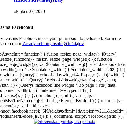
HERA z Krivínskej skaly
október 27, 2020
nás na Facebooku
cy reasons Facebook needs your permission to be loaded. For more
lease see our
Zásady ochrany osobných údajov
.
AsyncInit = function() { fusion_resize_page_widget(); jQuery(
resize( function() { fusion_resize_page_widget(); }); function
size_page_widget() { var $container_width = jQuery( '.facebook-like-
).width(); if ( 1 > $container_width ) { $container_width = 268; } if (
r_width != jQuery('.facebook-like-widget-4 .fb-page' ).data( 'width' )
iner_width != jQuery('.facebook-like-widget-4 .fb-page' ).data(
width' ) ) { jQuery('.facebook-like-widget-4 .fb-page' ).attr( 'data-
ontainer_width ); if ( 'undefined' !== typeof FB ) {
arse(); } } } }; ( function( d, s, id ) { var js, fjs =
entsByTagName( s )[0]; if ( d.getElementById( id ) ) { return; } js =
ement( s ); js.id = id; js.src =
connect.facebook.net/sk_SK/sdk.js#xfbml=1&version=v2.11&appId=";
Node.insertBefore( js, fjs ); }( document, 'script', 'facebook-jssdk' ) );