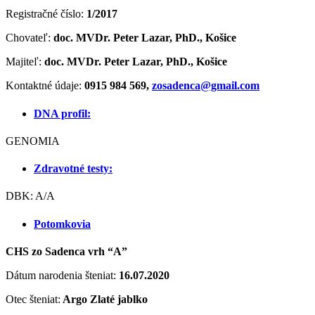
Registračné číslo:
1/2017
Chovateľ:
doc. MVDr. Peter Lazar, PhD., Košice
Majiteľ:
doc. MVDr. Peter Lazar, PhD., Košice
Kontaktné údaje:
0915 984 569,
zosadenca@gmail.com
DNA profil:
GENOMIA
Zdravotné testy:
DBK: A/A
Potomkovia
CHS zo Sadenca vrh “A”
Dátum narodenia šteniat:
16.07.2020
Otec šteniat:
Argo Zlaté jablko