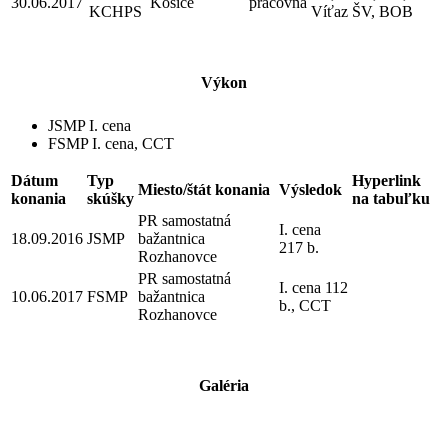
30.06.2017
Košice
pracovná
KCHPS
Víťaz ŠV, BOB
Výkon
JSMP I. cena
FSMP I. cena, CCT
Dátum
Typ
Hyperlink
Miesto/štát konania
Výsledok
konania
skúšky
na tabuľku
PR samostatná
I. cena
18.09.2016
JSMP
bažantnica
217 b.
Rozhanovce
PR samostatná
I. cena 112
10.06.2017
FSMP
bažantnica
b., CCT
Rozhanovce
Galéria