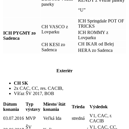
RENDY z Větrné paseky
paseky
“U”
ICH Springdale POT OF
TRICKS
CH VASCO z
Lovparku
ICH ROMMY z
ICH PYGMY zo
Lovparku
Sadenca
CH IKAR od Belej
CH KESI zo
Sadenca
HERA zo Sadenca
Exteriér
CH SK
2x CAC, CC, res. CACIB,
Víťaz ŠV 2017, BOB
Dátum
Typ
Miesto/ štát
Trieda
Výsledok
konania
výstavy
konania
V1, CAC, r.
03.07.2016
MVP
Veľká Ida
stredná
CACIB
ŠV
V1, CAC, CC,