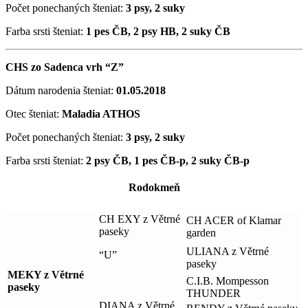
Počet ponechaných šteniat:
3 psy, 2 suky
Farba srsti šteniat:
1 pes ČB, 2 psy HB, 2 suky ČB
CHS zo Sadenca vrh “Z”
Dátum narodenia šteniat:
01.05.2018
Otec šteniat:
Maladia ATHOS
Počet ponechaných šteniat:
3 psy, 2 suky
Farba srsti šteniat:
2 psy ČB, 1 pes ČB-p, 2 suky ČB-p
Rodokmeň
CH EXY z Větrné
CH ACER of Klamar
paseky
garden
ULIANA z Větrné
“U”
paseky
MEKY z Větrné
C.I.B. Mompesson
paseky
THUNDER
DIANA z Větrné