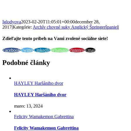
Iglodyova
2023-02-20T11:05:01+00:00
december 28,
2017
|
Kategórie:
Archív chovné suky Anglický Špringeršpaniel
|
Zdieľajte tento príbeh na Vami zvolené sociálne siete!
Facebook
Twitter
LinkedIn
Whatsapp
Pinterest
Email
Podobné články
HAYLEY Haršániho dvor
HAYLEY Haršániho dvor
marec 13, 2024
Felicity Wamakemon Gabrettina
Felicity Wamakemon Gabrettina