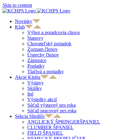
Skip to content
Novinky
Klub
Výbor a poradcovia chovu
Stanovy
Chovateľský poriadok
Zoznam členov
Úspechy členov
Zápisnice
Poplatky
Tlačivá a poriadky
Akcie Klubu
Výstavy
Skúšky
Iné
Výsledky akcií
Súťaž výstavný pes roka
Súťaž pracovný pes roka
Sekcia Sliediče
ANGLICKÝ ŠPRINGERŠPANIEL
CLUMBER ŠPANIEL
FIELD ŠPANIEL
NEMECKÝ PREPELIČIAR