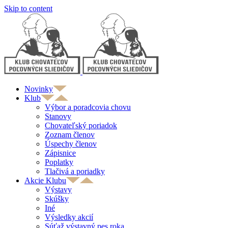
Skip to content
Novinky
Klub
Výbor a poradcovia chovu
Stanovy
Chovateľský poriadok
Zoznam členov
Úspechy členov
Zápisnice
Poplatky
Tlačivá a poriadky
Akcie Klubu
Výstavy
Skúšky
Iné
Výsledky akcií
Súťaž výstavný pes roka