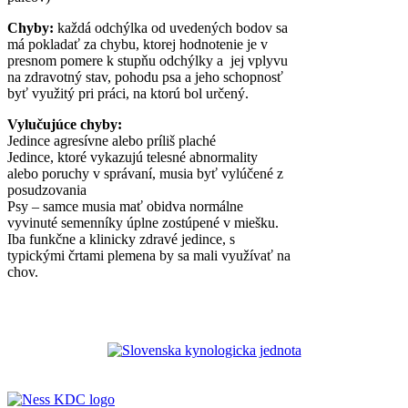
Chyby:
každá odchýlka od uvedených bodov sa
má pokladať za chybu, ktorej hodnotenie je v
presnom pomere k stupňu odchýlky a jej vplyvu
na zdravotný stav, pohodu psa a jeho schopnosť
byť využitý pri práci, na ktorú bol určený.
Vylučujúce chyby:
Jedince agresívne alebo príliš plaché
Jedince, ktoré vykazujú telesné abnormality
alebo poruchy v správaní, musia byť vylúčené z
posudzovania
Psy – samce musia mať obidva normálne
vyvinuté semenníky úplne zostúpené v miešku.
Iba funkčne a klinicky zdravé jedince, s
typickými črtami plemena by sa mali využívať na
chov.