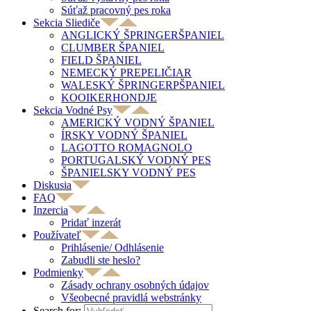
Súťaž pracovný pes roka
Sekcia Sliediče
ANGLICKÝ ŠPRINGERŠPANIEL
CLUMBER ŠPANIEL
FIELD ŠPANIEL
NEMECKÝ PREPELIČIAR
WALESKÝ ŠPRINGERPŠPANIEL
KOOIKERHONDJE
Sekcia Vodné Psy
AMERICKÝ VODNÝ ŠPANIEL
ÍRSKY VODNÝ ŠPANIEL
LAGOTTO ROMAGNOLO
PORTUGALSKÝ VODNÝ PES
ŠPANIELSKY VODNÝ PES
Diskusia
FAQ
Inzercia
Pridať inzerát
Používateľ
Prihlásenie/ Odhlásenie
Zabudli ste heslo?
Podmienky
Zásady ochrany osobných údajov
Všeobecné pravidlá webstránky
Search for: