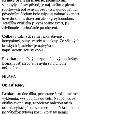
Krátky prehľad histórie:
plemeno má
starobylý a čistý pôvod, je najstarším z plemien
športových poľovných psov (tzv. gundogs). Ich
pôvodným účelom bolo nájsť aj nahnať zver pri
love do sietí, s dravcom alebo greyhoundom.
Terajším využitím je vyhľadanie zveri, jej
zdvihnutie a prinášanie po ulovení.
Celkový vzhľad:
symetricky stavaný,
kompaktný, silný, veselý a aktívny. Zo všetkých
britských španielov je najvyšší s
najušľachtilejšou stavbou.
Povaha:
priateľský, bezproblémový, poslušný.
Bojazlivosť alebo agresivita sú vrcholne
nežiadúce.
HLAVA
Oblasť lebky:
Lebka:
stredne dlhá, primerane široká, mierne
vyklenutá, vystupujúca od čela. Nadočnicové
oblúky tvoria stop, rozdelený brázdou medzi
očami, vytrácajúcou sa smerom od čela smerom
po výbežok tylovej kosti, ktorý by nemal