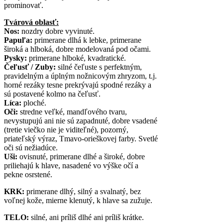
prominovať.
Tvárová oblasť:
Nos:
nozdry dobre vyvinuté.
Papuľa:
primerane dlhá k lebke, primerane
široká a hlboká, dobre modelovaná pod očami.
Pysky:
primerane hlboké, kvadratické.
Čeľusť / Zuby:
silné čeľuste s perfektným,
pravidelným a úplným nožnicovým zhryzom, t.j.
horné rezáky tesne prekrývajú spodné rezáky a
sú postavené kolmo na čeľusť.
Líca:
ploché.
Oči:
stredne veľké, mandľového tvaru,
nevystupujú ani nie sú zapadnuté, dobre vsadené
(tretie viečko nie je viditeľné), pozorný,
priateľský výraz, Tmavo-orieškovej farby. Svetlé
oči sú nežiadúce.
Uši:
ovisnuté, primerane dlhé a široké, dobre
priliehajú k hlave, nasadené vo výške očí a
pekne osrstené.
KRK:
primerane dlhý, silný a svalnatý, bez
voľnej kože, mierne klenutý, k hlave sa zužuje.
TELO:
silné, ani príliš dlhé ani príliš krátke.