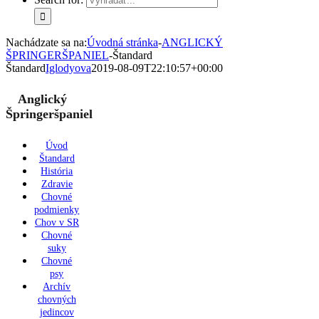
Nachádzate sa na:
Úvodná stránka
-
ANGLICKÝ
ŠPRINGERŠPANIEL
-
Štandard
Štandard
Iglodyova
2019-08-09T22:10:57+00:00
Anglický
Špringeršpaniel
Úvod
Štandard
História
Zdravie
Chovné
podmienky
Chov v SR
Chovné
suky
Chovné
psy
Archív
chovných
jedincov