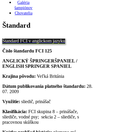
Galéria
šampiónov
Chovatelia
Štandard
Štandard FCI v anglickom jazyku
Číslo štandardu FCI 125
A
NGLICKÝ ŠPRINGERŠPANIEL /
ENGLISH SPRINGER SPANIEL
Krajina pôvodu:
Veľká Británia
Dátum publikovania platného štandardu:
28.
07. 2009
Využitie:
sliedič, prinášač
Klasifikácia:
FCI skupina 8 – prinášače,
sliediče, vodné psy; sekcia 2 – sliediče, s
pracovnou skúškou