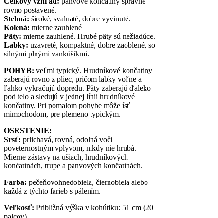
Celkový vzhľad:
panvové končatiny správne
rovno postavené.
Stehná:
široké, svalnaté, dobre vyvinuté.
Kolená:
mierne zauhlené
Päty:
mierne zauhlené. Hrubé päty sú nežiadúce.
Labky:
uzavreté, kompaktné, dobre zaoblené, so
silnými plnými vankúšikmi.
POHYB:
veľmi typický. Hrudníkové končatiny
zaberajú rovno z pliec, pričom labky voľne a
ľahko vykračujú dopredu. Päty zaberajú ďaleko
pod telo a sledujú v jednej línii hrudníkové
končatiny. Pri pomalom pohybe môže ísť
mimochodom, pre plemeno typickým.
OSRSTENIE:
Srsť:
prliehavá, rovná, odolná voči
poveternostným vplyvom, nikdy nie hrubá.
Mierne zástavy na ušiach, hrudníkových
končatinách, trupe a panvových končatinách.
Farba:
pečeňovohnedobiela, čiernobiela alebo
každá z týchto farieb s pálením.
Veľkosť:
Približná výška v kohútiku: 51 cm (20
palcov)