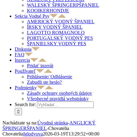
WALESKÝ ŠPRINGERPŠPANIEL
KOOIKERHONDJE
Sekcia Vodné Psy
AMERICKÝ VODNÝ ŠPANIEL
ÍRSKY VODNÝ ŠPANIEL
LAGOTTO ROMAGNOLO
PORTUGALSKÝ VODNÝ PES
ŠPANIELSKY VODNÝ PES
Diskusia
FAQ
Inzercia
Pridať inzerát
Používateľ
Prihlásenie/ Odhlásenie
Zabudli ste heslo?
Podmienky
Zásady ochrany osobných údajov
Všeobecné pravidlá webstránky
Search for:
Nachádzate sa na:
Úvodná stránka
-
ANGLICKÝ
ŠPRINGERŠPANIEL
-
Chovatelia
Chovatelia
Iglodyova
2026-03-19T13:29:52+00:00