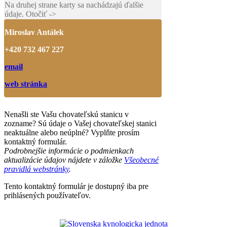
Na druhej strane karty sa nachádzajú ďalšie
údaje. Otočiť ->
Miroslav Antálek
+420 732 467 227
email
web stránka
Nenašli ste Vašu chovateľskú stanicu v
zozname? Sú údaje o Vašej chovateľskej stanici
neaktuálne alebo neúplné? Vyplňte prosím
kontaktný formulár.
Podrobnejšie informácie o podmienkach
aktualizácie údajov nájdete v záložke
Všeobecné
pravidlá webstránky
.
Tento kontaktný formulár je dostupný iba pre
prihlásených používateľov.