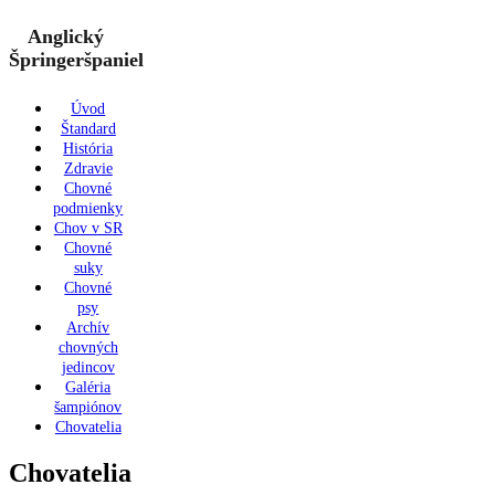
Anglický
Špringeršpaniel
Úvod
Štandard
História
Zdravie
Chovné
podmienky
Chov v SR
Chovné
suky
Chovné
psy
Archív
chovných
jedincov
Galéria
šampiónov
Chovatelia
Chovatelia