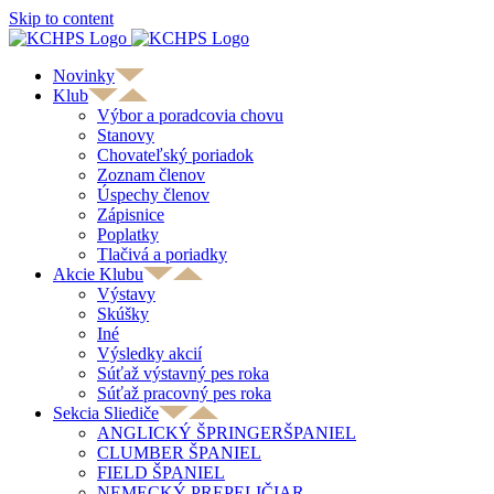
Skip to content
Novinky
Klub
Výbor a poradcovia chovu
Stanovy
Chovateľský poriadok
Zoznam členov
Úspechy členov
Zápisnice
Poplatky
Tlačivá a poriadky
Akcie Klubu
Výstavy
Skúšky
Iné
Výsledky akcií
Súťaž výstavný pes roka
Súťaž pracovný pes roka
Sekcia Sliediče
ANGLICKÝ ŠPRINGERŠPANIEL
CLUMBER ŠPANIEL
FIELD ŠPANIEL
NEMECKÝ PREPELIČIAR