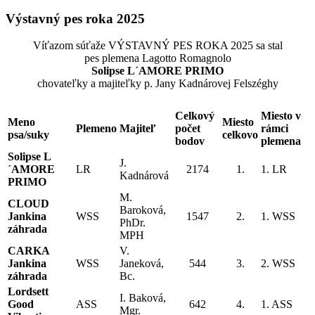
Výstavný pes roka 2025
Víťazom súťaže VÝSTAVNÝ PES ROKA 2025 sa stal
pes plemena Lagotto Romagnolo
Solipse L´AMORE PRIMO
chovateľky a majiteľky p. Jany Kadnárovej Felszéghy
Celkový
Miesto v
Meno
Miesto
Plemeno
Majiteľ
počet
rámci
psa/suky
celkovo
bodov
plemena
Solipse L
J.
´AMORE
LR
2174
1.
1. LR
Kadnárová
PRIMO
M.
CLOUD
Baroková,
Jankina
WSS
1547
2.
1. WSS
PhDr.
záhrada
MPH
CARKA
V.
Jankina
WSS
Janeková,
544
3.
2. WSS
záhrada
Bc.
Lordsett
I. Baková,
Good
ASS
642
4.
1. ASS
Mgr.