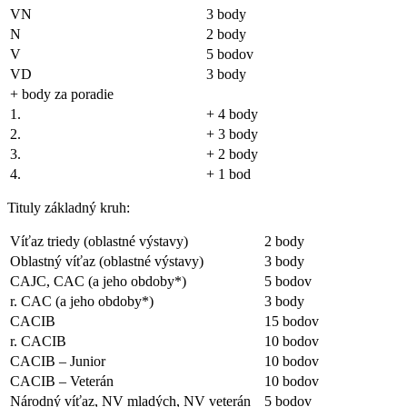
VN
3 body
N
2 body
V
5 bodov
VD
3 body
+ body za poradie
1.
+ 4 body
2.
+ 3 body
3.
+ 2 body
4.
+ 1 bod
Tituly základný kruh:
Víťaz triedy (oblastné výstavy)
2 body
Oblastný víťaz (oblastné výstavy)
3 body
CAJC, CAC (a jeho obdoby*)
5 bodov
r. CAC (a jeho obdoby*)
3 body
CACIB
15 bodov
r. CACIB
10 bodov
CACIB – Junior
10 bodov
CACIB – Veterán
10 bodov
Národný víťaz, NV mladých, NV veterán
5 bodov