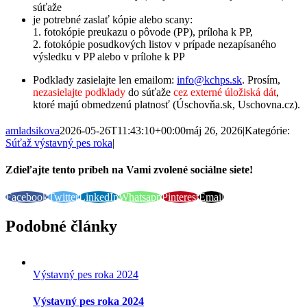
súťaže
je potrebné zaslať kópie alebo scany:
1. fotokópie preukazu o pôvode (PP), príloha k PP,
2. fotokópie posudkových listov v prípade nezapísaného
výsledku v PP alebo v prílohe k PP
Podklady zasielajte len emailom:
info@kchps.sk
. Prosím,
nezasielajte podklady
do súťaže
cez
externé úložiská dát
,
ktoré majú obmedzenú platnosť (Úschovňa.sk, Uschovna.cz).
amladsikova
2026-05-26T11:43:10+00:00
máj 26, 2026
|
Kategórie:
Súťaž výstavný pes roka
|
Zdieľajte tento príbeh na Vami zvolené sociálne siete!
Facebook
Twitter
LinkedIn
Whatsapp
Pinterest
Email
Podobné články
Výstavný pes roka 2024
Výstavný pes roka 2024