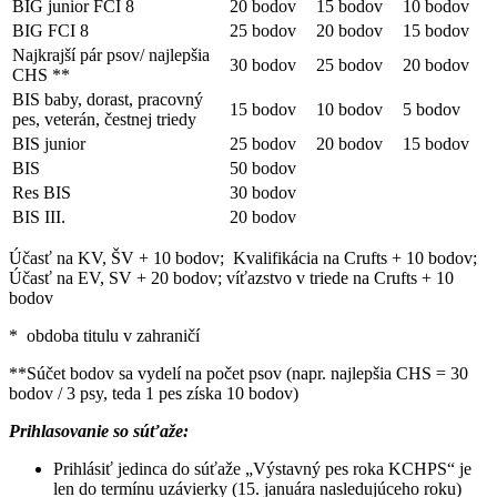
BIG junior FCI 8
20 bodov
15 bodov
10 bodov
BIG FCI 8
25 bodov
20 bodov
15 bodov
Najkrajší pár psov/ najlepšia
30 bodov
25 bodov
20 bodov
CHS **
BIS baby, dorast, pracovný
15 bodov
10 bodov
5 bodov
pes, veterán, čestnej triedy
BIS junior
25 bodov
20 bodov
15 bodov
BIS
50 bodov
Res BIS
30 bodov
BIS III.
20 bodov
Účasť na KV, ŠV + 10 bodov; Kvalifikácia na Crufts + 10 bodov;
Účasť na EV, SV + 20 bodov; víťazstvo v triede na Crufts + 10
bodov
* obdoba titulu v zahraničí
**Súčet bodov sa vydelí na počet psov (napr. najlepšia CHS = 30
bodov / 3 psy, teda 1 pes získa 10 bodov)
Prihlasovanie so súťaže:
Prihlásiť jedinca do súťaže „Výstavný pes roka KCHPS“ je
len do termínu uzávierky (15. januára nasledujúceho roku)