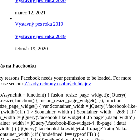
Výstavný pes roka 2020
marec 12, 2021
Výstavný pes roka 2019
Výstavný pes roka 2019
február 19, 2020
nás na Facebooku
cy reasons Facebook needs your permission to be loaded. For more
lease see our
Zásady ochrany osobných údajov
.
AsyncInit = function() { fusion_resize_page_widget(); jQuery(
resize( function() { fusion_resize_page_widget(); }); function
size_page_widget() { var $container_width = jQuery( '.facebook-like-
).width(); if ( 1 > $container_width ) { $container_width = 268; } if (
r_width != jQuery('.facebook-like-widget-4 .fb-page' ).data( 'width' )
iner_width != jQuery('.facebook-like-widget-4 .fb-page' ).data(
width' ) ) { jQuery('.facebook-like-widget-4 .fb-page' ).attr( 'data-
ontainer_width ); if ( 'undefined' !== typeof FB ) {
arse(); } } } }; ( function( d, s, id ) { var js, fjs =