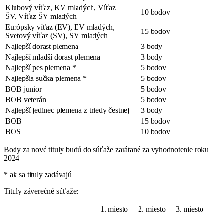
Klubový víťaz, KV mladých, Víťaz
10 bodov
ŠV, Víťaz ŠV mladých
Európsky víťaz (EV), EV mladých,
15 bodov
Svetový víťaz (SV), SV mladých
Najlepší dorast plemena
3 body
Najlepší mladší dorast plemena
3 body
Najlepší pes plemena *
5 bodov
Najlepšia sučka plemena *
5 bodov
BOB junior
5 bodov
BOB veterán
5 bodov
Najlepší jedinec plemena z triedy čestnej
3 body
BOB
15 bodov
BOS
10 bodov
Body za nové tituly budú do súťaže zarátané za vyhodnotenie roku
2024
* ak sa tituly zadávajú
Tituly záverečné súťaže:
1. miesto
2. miesto
3. miesto