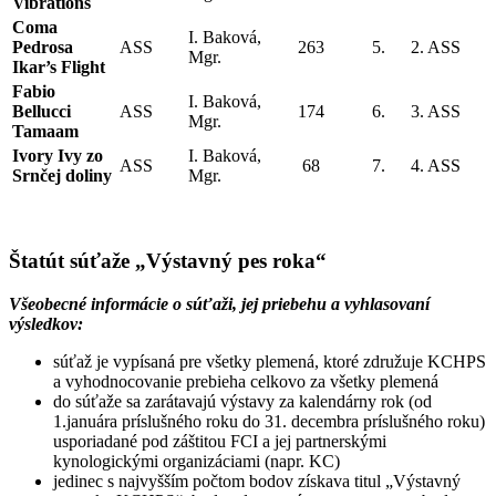
Vibrations
Coma
I. Baková,
Pedrosa
ASS
263
5.
2. ASS
Mgr.
Ikar’s Flight
Fabio
I. Baková,
Bellucci
ASS
174
6.
3. ASS
Mgr.
Tamaam
Ivory Ivy zo
I. Baková,
ASS
68
7.
4. ASS
Srnčej doliny
Mgr.
Štatút súťaže „Výstavný pes roka“
Všeobecné informácie o súťaži, jej priebehu a vyhlasovaní
výsledkov:
súťaž je vypísaná pre všetky plemená, ktoré združuje KCHPS
a vyhodnocovanie prebieha celkovo za všetky plemená
do súťaže sa zarátavajú výstavy za kalendárny rok (od
1.januára príslušného roku do 31. decembra príslušného roku)
usporiadané pod záštitou FCI a jej partnerskými
kynologickými organizáciami (napr. KC)
jedinec s najvyšším počtom bodov získava titul „Výstavný