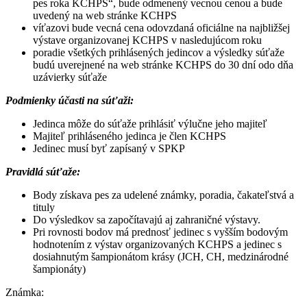
pes roka KCHPS“, bude odmenený vecnou cenou a bude
uvedený na web stránke KCHPS
víťazovi bude vecná cena odovzdaná oficiálne na najbližšej
výstave organizovanej KCHPS v nasledujúcom roku
poradie všetkých prihlásených jedincov a výsledky súťaže
budú uverejnené na web stránke KCHPS do 30 dní odo dňa
uzávierky súťaže
Podmienky účasti na súťaži:
Jedinca môže do súťaže prihlásiť výlučne jeho majiteľ
Majiteľ prihláseného jedinca je člen KCHPS
Jedinec musí byť zapísaný v SPKP
Pravidlá súťaže:
Body získava pes za udelené známky, poradia, čakateľstvá a
tituly
Do výsledkov sa započítavajú aj zahraničné výstavy.
Pri rovnosti bodov má prednosť jedinec s vyšším bodovým
hodnotením z výstav organizovaných KCHPS a jedinec s
dosiahnutým šampionátom krásy (JCH, CH, medzinárodné
šampionáty)
Známka: