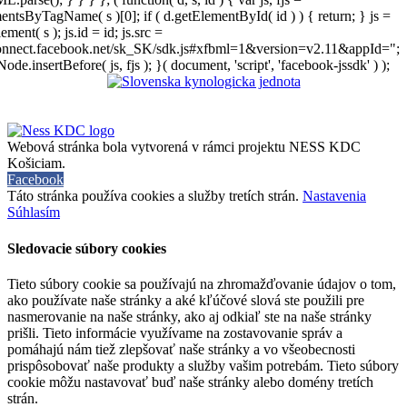
entsByTagName( s )[0]; if ( d.getElementById( id ) ) { return; } js =
ement( s ); js.id = id; js.src =
connect.facebook.net/sk_SK/sdk.js#xfbml=1&version=v2.11&appId=";
Node.insertBefore( js, fjs ); }( document, 'script', 'facebook-jssdk' ) );
Webová stránka bola vytvorená v rámci projektu NESS KDC
Košiciam.
Facebook
Táto stránka používa cookies a služby tretích strán.
Nastavenia
Súhlasím
Sledovacie súbory cookies
Tieto súbory cookie sa používajú na zhromažďovanie údajov o tom,
ako používate naše stránky a aké kľúčové slová ste použili pre
nasmerovanie na naše stránky, ako aj odkiaľ ste na naše stránky
prišli. Tieto informácie využívame na zostavovanie správ a
pomáhajú nám tiež zlepšovať naše stránky a vo všeobecnosti
prispôsobovať naše produkty a služby vašim potrebám. Tieto súbory
cookie môžu nastavovať buď naše stránky alebo domény tretích
strán.