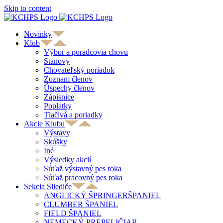
Skip to content
Novinky
Klub
Výbor a poradcovia chovu
Stanovy
Chovateľský poriadok
Zoznam členov
Úspechy členov
Zápisnice
Poplatky
Tlačivá a poriadky
Akcie Klubu
Výstavy
Skúšky
Iné
Výsledky akcií
Súťaž výstavný pes roka
Súťaž pracovný pes roka
Sekcia Sliediče
ANGLICKÝ ŠPRINGERŠPANIEL
CLUMBER ŠPANIEL
FIELD ŠPANIEL
NEMECKÝ PREPELIČIAR