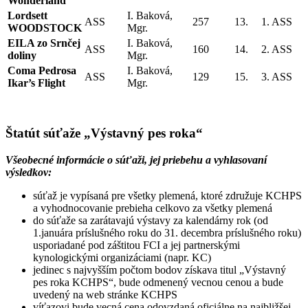
Wonderland
Lordsett
I. Baková,
ASS
257
13.
1. ASS
WOODSTOCK
Mgr.
EILA zo Srnčej
I. Baková,
ASS
160
14.
2. ASS
doliny
Mgr.
Coma Pedrosa
I. Baková,
ASS
129
15.
3. ASS
Ikar’s Flight
Mgr.
Štatút súťaže „Výstavný pes roka“
Všeobecné informácie o súťaži, jej priebehu a vyhlasovaní
výsledkov:
súťaž je vypísaná pre všetky plemená, ktoré združuje KCHPS
a vyhodnocovanie prebieha celkovo za všetky plemená
do súťaže sa zarátavajú výstavy za kalendárny rok (od
1.januára príslušného roku do 31. decembra príslušného roku)
usporiadané pod záštitou FCI a jej partnerskými
kynologickými organizáciami (napr. KC)
jedinec s najvyšším počtom bodov získava titul „Výstavný
pes roka KCHPS“, bude odmenený vecnou cenou a bude
uvedený na web stránke KCHPS
víťazovi bude vecná cena odovzdaná oficiálne na najbližšej