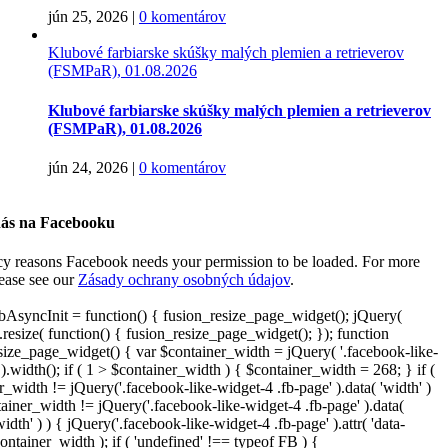
jún 25, 2026
|
0 komentárov
Klubové farbiarske skúšky malých plemien a retrieverov
(FSMPaR), 01.08.2026
Klubové farbiarske skúšky malých plemien a retrieverov
(FSMPaR), 01.08.2026
jún 24, 2026
|
0 komentárov
nás na Facebooku
cy reasons Facebook needs your permission to be loaded. For more
lease see our
Zásady ochrany osobných údajov
.
AsyncInit = function() { fusion_resize_page_widget(); jQuery(
resize( function() { fusion_resize_page_widget(); }); function
size_page_widget() { var $container_width = jQuery( '.facebook-like-
).width(); if ( 1 > $container_width ) { $container_width = 268; } if (
r_width != jQuery('.facebook-like-widget-4 .fb-page' ).data( 'width' )
iner_width != jQuery('.facebook-like-widget-4 .fb-page' ).data(
width' ) ) { jQuery('.facebook-like-widget-4 .fb-page' ).attr( 'data-
ontainer_width ); if ( 'undefined' !== typeof FB ) {