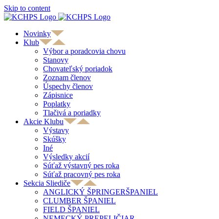
Skip to content
Novinky
Klub
Výbor a poradcovia chovu
Stanovy
Chovateľský poriadok
Zoznam členov
Úspechy členov
Zápisnice
Poplatky
Tlačivá a poriadky
Akcie Klubu
Výstavy
Skúšky
Iné
Výsledky akcií
Súťaž výstavný pes roka
Súťaž pracovný pes roka
Sekcia Sliediče
ANGLICKÝ ŠPRINGERŠPANIEL
CLUMBER ŠPANIEL
FIELD ŠPANIEL
NEMECKÝ PREPELIČIAR