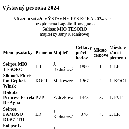
Výstavný pes roka 2024
Víťazom súťaže VÝSTAVNÝ PES ROKA 2024 sa stal
pes plemena Lagotto Romagnolo
Solipse MIO TESORO
majiteľky Jany Kadnárovej
Celkový
Miesto v
Miesto
Meno psa/suky
Plemeno
Majiteľ
počet
rámci
celkovo
bodov
plemena
Solipse MIO
J.
LR
1889
1.
1. LR
TESORO
Kadnárová
Silmor’s Floris
fan Gepke’s
KOOI
M. Keszeg
1367
2.
1. KOOI
Winsk
Dakota
Princess Estrela
PVP
Z. Ježková
1343
3.
1. PVP
De Agua
Solipse
J.
FAMOSO
LR
876
4.
2. LR
Kadnárová
RISOTTO
Solipse L
J.