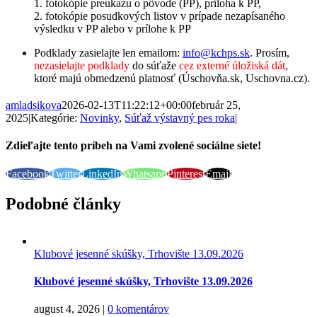
1. fotokópie preukazu o pôvode (PP), príloha k PP,
2. fotokópie posudkových listov v prípade nezapísaného
výsledku v PP alebo v prílohe k PP
Podklady zasielajte len emailom:
info@kchps.sk
. Prosím,
nezasielajte podklady
do súťaže
cez
externé úložiská dát
,
ktoré majú obmedzenú platnosť (Úschovňa.sk, Uschovna.cz).
amladsikova
2026-02-13T11:22:12+00:00
február 25,
2025
|
Kategórie:
Novinky
,
Súťaž výstavný pes roka
|
Zdieľajte tento príbeh na Vami zvolené sociálne siete!
Facebook
Twitter
LinkedIn
Whatsapp
Pinterest
Email
Podobné články
Klubové jesenné skúšky, Trhovište 13.09.2026
Klubové jesenné skúšky, Trhovište 13.09.2026
august 4, 2026
|
0 komentárov