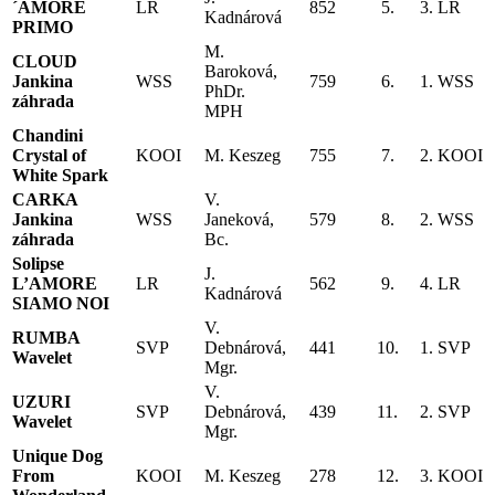
´AMORE
LR
852
5.
3. LR
Kadnárová
PRIMO
M.
CLOUD
Baroková,
Jankina
WSS
759
6.
1. WSS
PhDr.
záhrada
MPH
Chandini
Crystal of
KOOI
M. Keszeg
755
7.
2. KOOI
White Spark
CARKA
V.
Jankina
WSS
Janeková,
579
8.
2. WSS
záhrada
Bc.
Solipse
J.
L’AMORE
LR
562
9.
4. LR
Kadnárová
SIAMO NOI
V.
RUMBA
SVP
Debnárová,
441
10.
1. SVP
Wavelet
Mgr.
V.
UZURI
SVP
Debnárová,
439
11.
2. SVP
Wavelet
Mgr.
Unique Dog
From
KOOI
M. Keszeg
278
12.
3. KOOI