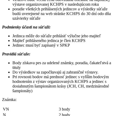
výstave organizovanej KCHPS v nasledujúcom roku
poradie všetkých prihlásených jedincov a výsledky súťaže
budú uverejnené na web stránke KCHPS do 30 dní odo dňa
uzávierky súťaže
Podmienky účasti na súťaži:
Jedinca môže do súťaže prihlásiť výlučne jeho majiteľ
Majiteľ prihláseného jedinca je člen KCHPS
Jedinec musí byť zapísaný v SPKP
Pravidlá súťaže:
Body získava pes za udelené známky, poradia, čakateľstvá a
tituly
Do výsledkov sa započítavajú aj zahraničné výstavy.
Pri rovnosti bodov má prednosť jedinec s vyšším bodovým
hodnotením z výstav organizovaných KCHPS a jedinec s
dosiahnutým šampionátom krásy (JCH, CH, medzinárodné
šampionáty)
Známka:
VN
3 body
N
2 body