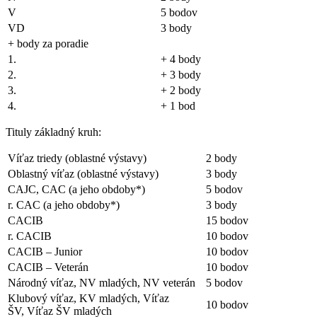
V
5 bodov
VD
3 body
+ body za poradie
1.
+ 4 body
2.
+ 3 body
3.
+ 2 body
4.
+ 1 bod
Tituly základný kruh:
Víťaz triedy (oblastné výstavy)
2 body
Oblastný víťaz (oblastné výstavy)
3 body
CAJC, CAC (a jeho obdoby*)
5 bodov
r. CAC (a jeho obdoby*)
3 body
CACIB
15 bodov
r. CACIB
10 bodov
CACIB – Junior
10 bodov
CACIB – Veterán
10 bodov
Národný víťaz, NV mladých, NV veterán
5 bodov
Klubový víťaz, KV mladých, Víťaz
10 bodov
ŠV, Víťaz ŠV mladých