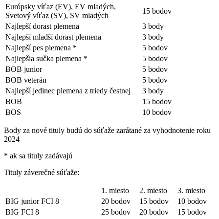
Európsky víťaz (EV), EV mladých,
15 bodov
Svetový víťaz (SV), SV mladých
Najlepší dorast plemena
3 body
Najlepší mladší dorast plemena
3 body
Najlepší pes plemena *
5 bodov
Najlepšia sučka plemena *
5 bodov
BOB junior
5 bodov
BOB veterán
5 bodov
Najlepší jedinec plemena z triedy čestnej
3 body
BOB
15 bodov
BOS
10 bodov
Body za nové tituly budú do súťaže zarátané za vyhodnotenie roku
2024
* ak sa tituly zadávajú
Tituly záverečné súťaže:
1. miesto
2. miesto
3. miesto
BIG junior FCI 8
20 bodov
15 bodov
10 bodov
BIG FCI 8
25 bodov
20 bodov
15 bodov