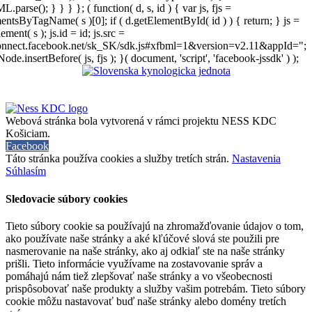
arse(); } } } }; ( function( d, s, id ) { var js, fjs =
entsByTagName( s )[0]; if ( d.getElementById( id ) ) { return; } js =
ement( s ); js.id = id; js.src =
connect.facebook.net/sk_SK/sdk.js#xfbml=1&version=v2.11&appId=";
Node.insertBefore( js, fjs ); }( document, 'script', 'facebook-jssdk' ) );
Webová stránka bola vytvorená v rámci projektu NESS KDC
Košiciam.
Facebook
Táto stránka používa cookies a služby tretích strán.
Nastavenia
Súhlasím
Sledovacie súbory cookies
Tieto súbory cookie sa používajú na zhromažďovanie údajov o tom,
ako používate naše stránky a aké kľúčové slová ste použili pre
nasmerovanie na naše stránky, ako aj odkiaľ ste na naše stránky
prišli. Tieto informácie využívame na zostavovanie správ a
pomáhajú nám tiež zlepšovať naše stránky a vo všeobecnosti
prispôsobovať naše produkty a služby vašim potrebám. Tieto súbory
cookie môžu nastavovať buď naše stránky alebo domény tretích