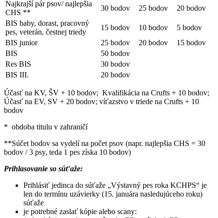
Najkrajší pár psov/ najlepšia
30 bodov
25 bodov
20 bodov
CHS **
BIS baby, dorast, pracovný
15 bodov
10 bodov
5 bodov
pes, veterán, čestnej triedy
BIS junior
25 bodov
20 bodov
15 bodov
BIS
50 bodov
Res BIS
30 bodov
BIS III.
20 bodov
Účasť na KV, ŠV + 10 bodov; Kvalifikácia na Crufts + 10 bodov;
Účasť na EV, SV + 20 bodov; víťazstvo v triede na Crufts + 10
bodov
* obdoba titulu v zahraničí
**Súčet bodov sa vydelí na počet psov (napr. najlepšia CHS = 30
bodov / 3 psy, teda 1 pes získa 10 bodov)
Prihlasovanie so súťaže:
Prihlásiť jedinca do súťaže „Výstavný pes roka KCHPS“ je
len do termínu uzávierky (15. januára nasledujúceho roku)
súťaže
je potrebné zaslať kópie alebo scany: