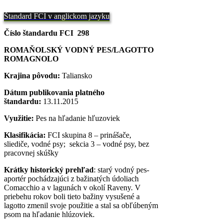
Štandard FCI v anglickom jazyku
Číslo štandardu FCI 298
ROMAŇOLSKÝ VODNÝ PES/LAGOTTO
ROMAGNOLO
Krajina pôvodu:
Taliansko
Dátum publikovania platného
štandardu:
13.11.2015
Využitie:
Pes na hľadanie hľuzoviek
Klasifikácia:
FCI skupina 8 – prinášače,
sliediče, vodné psy; sekcia 3 – vodné psy, bez
pracovnej skúšky
Krátky historický prehľad
: starý vodný pes-
aportér pochádzajúci z bažinatých údoliach
Comacchio a v lagunách v okolí Raveny. V
priebehu rokov boli tieto bažiny vysušené a
lagotto zmenil svoje použitie a stal sa obľúbeným
psom na hľadanie hlúzoviek.