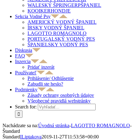
WALESKÝ ŠPRINGERPŠPANIEL
KOOIKERHONDJE
Sekcia Vodné Psy
AMERICKÝ VODNÝ ŠPANIEL
ÍRSKY VODNÝ ŠPANIEL
LAGOTTO ROMAGNOLO
PORTUGALSKÝ VODNÝ PES
ŠPANIELSKY VODNÝ PES
Diskusia
FAQ
Inzercia
Pridať inzerát
Používateľ
Prihlásenie/ Odhlásenie
Zabudli ste heslo?
Podmienky
Zásady ochrany osobných údajov
Všeobecné pravidlá webstránky
Search for:
Nachádzate sa na:
Úvodná stránka
-
LAGOTTO ROMAGNOLO
-
Štandard
Štandard
ILiptakova
2019-11-27T11:53:58+00:00