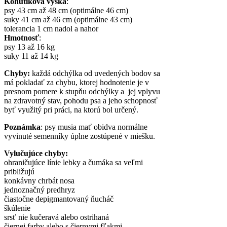
Kohútiková výška
:
psy 43 cm až 48 cm (optimálne 46 cm)
suky 41 cm až 46 cm (optimálne 43 cm)
tolerancia 1 cm nadol a nahor
Hmotnosť
:
psy 13 až 16 kg
suky 11 až 14 kg
Chyby:
každá odchýlka od uvedených bodov sa
má pokladať za chybu, ktorej hodnotenie je v
presnom pomere k stupňu odchýlky a jej vplyvu
na zdravotný stav, pohodu psa a jeho schopnosť
byť využitý pri práci, na ktorú bol určený.
Poznámka
: psy musia mať obidva normálne
vyvinuté semenníky úplne zostúpené v miešku.
Vylučujúce chyby:
ohraničujúce línie lebky a čumáka sa veľmi
približujú
konkávny chrbát nosa
jednoznačný predhryz
čiastočne depigmantovaný ňucháč
škúlenie
srsť nie kučeravá alebo ostrihaná
čiernej farby alebo s čiernymi fľakmi