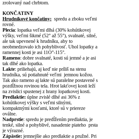
zrolovaný nad chrbtom.
KONČATINY
Hrudníkové končatiny:
spredu a zboku veľmi
rovné.
Plecia
: lopatka veľmi dlhá (30% kohútikovej
výšky, veľmi šikmé (52° až 55°), svalnaté, silné,
ale tak upevnené k hrudníku, aby to
neobmedzovalo ich pohyblivosť. Uhol lopatky a
ramennej kosti je asi 11O°-115°.
Rameno
: dobre svalnaté, kosti sú jemné a je asi
tak dlhé ako lopatka.
Lakte
: priliehajú, aj keď nie príliš na stenu
hrudníka, sú potiahnuté veľmi jemnou kožou.
Tak ako rameno aj lakte sú paralelne postavené s
pozdĺžnou rovinou tela. Hrot lakťovej kosti leží
na zvislici spustenej z hrany lopatkovej kosti.
Predlaktie:
úplne zvislé dlhé asi 36% z
kohútikovej výšky s veľmi silnými,
kompaktnými kosťami, ktoré sú v priereze
oválne.
Nadprstie
: spredu je predĺžením predlaktia, je
tenké, silné a pohyblivé, nasadenie piateho prsta
je výrazné.
Zápästie:
jemnejšie ako predlaktie a pružné. Pri