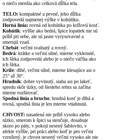
o niečo menšia ako celková dĺžka tela.
TELO:
kompaktné a pevné, jeho dĺžka
zodpovedá najmenej výške v kohútiku.
Horná línia:
rovná od kohútika po krížovú kosť.
Kohútik
: vyššie ako bedrá, špice lopatiek nie sú
príliš pri sebe, ale sú jasne vyrysovavné a
smerujú vzad.
Chrbát
: veľmi svalnatý a rovný.
Bedrá
: krátke a veľmi silné, mierne vyklenuté,
ich šírka zodpovedá alebo je o niečo väčšia ako
ich šírka.
Kríže
: dlhé, veľmi silné, mierne klesajúce asi o
25° až 30°.
Hrudník
: dobre vyvinutý, siaha asi po lakeť,
spredu skôr úzky, od šiesteho rebra sa začína
mierne rozširovať.
Spodná línia a brucho
: hrudná kosť je dlhá a
rovná, spodná línia je len mierne vtiahnutá.
CHVOST:
nasadená nie príliš vysoko alebo
nízko, smerom k špici sa stenčuje, dosahuje
skoro po päty, v pokoji nesený šablovito, v
afekte vyššie, pri práci alebo keď je pes veľmi
vzrušený, je chvost nesený veľmi vysoko ale nie