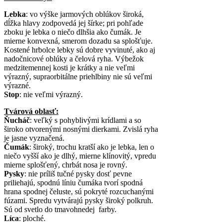
Lebka
: vo výške jarmových oblúkov široká,
dĺžka hlavy zodpovedá jej šírke; pri pohľade
zboku je lebka o niečo dlhšia ako čumák. Je
mierne konvexná, smerom dozadu sa splošťuje.
Kostené hrbolce lebky sú dobre vyvinuté, ako aj
nadočnicové oblúky a čelová ryha. Výbežok
medzitemennej kosti je krátky a nie veľmi
výrazný, supraorbitálne priehlbiny nie sú veľmi
výrazné.
Stop
: nie veľmi výrazný.
Tvárová oblasť:
Ňucháč
: veľký s pohyblivými krídlami a so
široko otvorenými nosnými dierkami. Zvislá ryha
je jasne vyznačená.
Čumák
: široký, trochu kratší ako je lebka, len o
niečo vyšší ako je dlhý, mierne klínovitý, vpredu
mierne splošťený, chrbát nosa je rovný.
Pysky
: nie príliš tučné pysky dosť pevne
priliehajú, spodnú líniu čumáka tvorí spodná
hrana spodnej čeluste, sú pokryté rozcuchanými
fúzami. Spredu vytvárajú pysky široký polkruh.
Sú od svetlo do tmavohnedej farby.
Líca
: ploché.