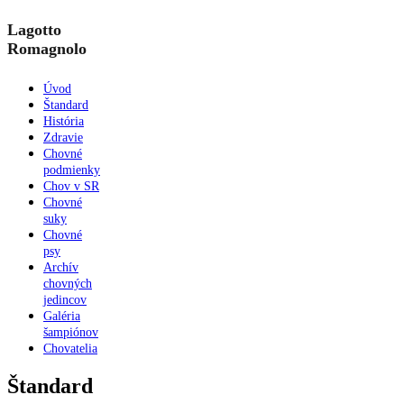
Lagotto
Romagnolo
Úvod
Štandard
História
Zdravie
Chovné
podmienky
Chov v SR
Chovné
suky
Chovné
psy
Archív
chovných
jedincov
Galéria
šampiónov
Chovatelia
Štandard