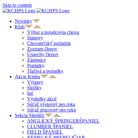
Skip to content
Novinky
Klub
Výbor a poradcovia chovu
Stanovy
Chovateľský poriadok
Zoznam členov
Úspechy členov
Zápisnice
Poplatky
Tlačivá a poriadky
Akcie Klubu
Výstavy
Skúšky
Iné
Výsledky akcií
Súťaž výstavný pes roka
Súťaž pracovný pes roka
Sekcia Sliediče
ANGLICKÝ ŠPRINGERŠPANIEL
CLUMBER ŠPANIEL
FIELD ŠPANIEL
NEMECKÝ PREPELIČIAR