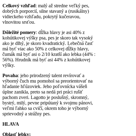
Celkový vzhľad
: malý až stredne veľký pes,
dobrých porporcií, silne stavaný a (rusikálny)
vidieckeho vzhľadu, pokrytý kučeravou,
vlnovitou srsťou.
Dôležité pomery
: dĺžka hlavy je asi 40% z
kohútikovej výšky psa, pes je skoro tak vysoký
ako je dlhý, je skoro kvadratický. Lebečná časť
má byť viac ako 50% z celkovej dĺžky hlavy,
čumák má byť asi o 2/10 kratší ako lebka (44% :
56%). Hrudník má byť asi 44% z kohútikovej
výšky.
Povaha
: jeho prirodzený talent revírovať a
výborný čuch mu pomohol sa preorientovať na
hľadanie hľúzoviek. Jeho poľovnícka vášeň
úplne zanikla, preto sa nedá pri práci rušiť
pachom zveri. Lagotto je poslušný, skromný,
bystrý, milý, pevne pripútaný k svojmu pánovi,
veľmi ľahko sa cvičí, okrem toho je výborný
sprievodný a strážny pes.
HLAVA
Oblasť lebky: