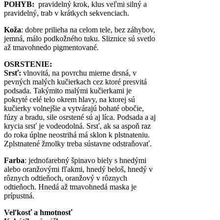
POHYB:
pravidelný krok, klus veľmi silný a
pravidelný, trab v krátkych sekvenciach.
Koža
: dobre prilieha na celom tele, bez záhybov,
jemná, málo podkožného tuku. Sliznice sú svetlo
až tmavohnedo pigmentované.
OSRSTENIE:
Srsť:
vlnovitá, na povrchu mierne drsná, v
pevných malých kučierkach cez ktoré presvitá
podsada. Takýmito malými kučierkami je
pokryté celé telo okrem hlavy, na ktorej sú
kučierky volnejšie a vytvárajú bohaté obočie,
fúzy a bradu, sile osrstené sú aj líca. Podsada a aj
krycia srsť je vodeodolná. Srsť, ak sa aspoň raz
do roka úplne neostrihá má sklon k plstnateniu.
Zplstnatené žmolky treba sústavne odstraňovať.
Farba
: jednofarebný špinavo biely s hnedými
alebo oranžovými fľakmi, hnedý beloš, hnedý v
rôznych odtieňoch, oranžový v rôznych
odtieňoch. Hnedá až tmavohnedá maska je
prípustná.
Veľkosť a hmotnosť