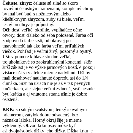
Čeluste, zhryz
: čeluste sú silné so skoro
rovnými čelustnými ramenami, kompletný chrup
by mal byť buď s nožnicovým alebo
klieštikovým zhryzom, zuby sú biele, veľmi
tesný predhryz je prípustný.
Oči
: dosť veľké, okrúhle, vypĺňajúce očné
otvory, dosť ďaleko od seba položené. Farba očí
zodpovedá farbe srsti, od okrovej po
tmavohnedú tak ako farba veľmi priľahlých
viečok. Pohľad je veľmi živý, pozorný a bystrý.
Uši
: v pomere k hlave stredne veľké,
trojuholníkové so zaokrúhlenými koncami, skôr
širší základ je vo výške jarmových kostí.V pokoji
visiace uši sa v afekte mierne nadvihnú. Uši by
mali dosahovať natiahnuté dopredu asi do 1/4
čumáka. Srsť na ušiach nie je až v tak pevných
kučierkach, ale stejne veľmi zvlnená, srsť nesmie
byť krátka a aj vnútorna strana ušníc je dobre
osrstená.
KRK:
so silným svalstvom, tenký s ovalnym
priemerom, zátylok dobre odsadený, bez
náznaku laloka. Horný okraj šije je mierne
vyklenutý. Obvod krku psov môže byť
asi dvojnásobok dĺžky jeho dĺžky. Dĺžka krku je