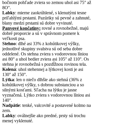
bočnom pohľade zviera so zemou uhol asi 75° až
8O°.
Labky
: mierne zaokrúhlené, s klenutými tesne
priľahlými prstami. Pazúriky sú pevné a zahnuté,
blany medzi prstami sú dobre vyvinuté.
Panvové končatiny:
rovné a rovnobežné, majú
dobré proporcie a sú v správnom pomere k
veľkosti psa.
Stehno
: dlhé asi 33% z kohútikovej výšky,
jednotlivé skupiny svalstva sú od seba dobre
oddelené. Os stehna zviera s vodorovnou líniou
asi 80° a uhol bedier zviera asi 105° až 110°. Os
stehna je rovnobežná s pozdĺžnou rovinou tela.
Kolená
: uhol stehennej a lýtkovej kosti je asi
130° až 150°.
Lýtka
: len o niečo dlhšie ako stehná (36% z
kohútikovej výšky, s dobrou substanciou a so
silnými kosťami. Sľacha na lýtku je jasne
vyznačená. Lýtko zviera s vodorovnou líniou asi
140°.
Nadpätie
: tenké, valcovité a postavené kolmo na
zem.
Labky
: oválnejšie ako predné, prsty sú trochu
menej vyklenuté.