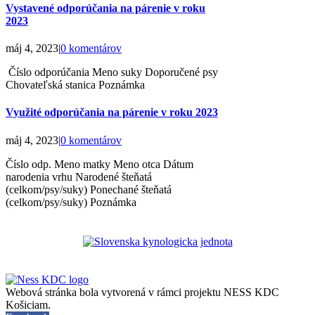
Vystavené odporúčania na párenie v roku
2023
máj 4, 2023
|
0 komentárov
Číslo odporúčania Meno suky Doporučené psy
Chovateľská stanica Poznámka
Využité odporúčania na párenie v roku 2023
máj 4, 2023
|
0 komentárov
Číslo odp. Meno matky Meno otca Dátum
narodenia vrhu Narodené šteňatá
(celkom/psy/suky) Ponechané šteňatá
(celkom/psy/suky) Poznámka
Webová stránka bola vytvorená v rámci projektu NESS KDC
Košiciam.