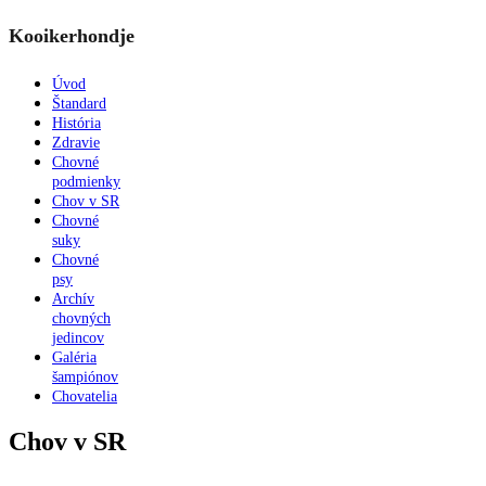
Kooikerhondje
Úvod
Štandard
História
Zdravie
Chovné
podmienky
Chov v SR
Chovné
suky
Chovné
psy
Archív
chovných
jedincov
Galéria
šampiónov
Chovatelia
Chov v SR