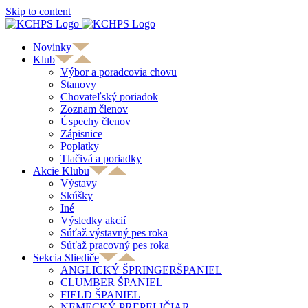
Skip to content
Novinky
Klub
Výbor a poradcovia chovu
Stanovy
Chovateľský poriadok
Zoznam členov
Úspechy členov
Zápisnice
Poplatky
Tlačivá a poriadky
Akcie Klubu
Výstavy
Skúšky
Iné
Výsledky akcií
Súťaž výstavný pes roka
Súťaž pracovný pes roka
Sekcia Sliediče
ANGLICKÝ ŠPRINGERŠPANIEL
CLUMBER ŠPANIEL
FIELD ŠPANIEL
NEMECKÝ PREPELIČIAR