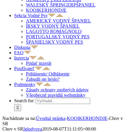
WALESKÝ ŠPRINGERPŠPANIEL
KOOIKERHONDJE
Sekcia Vodné Psy
AMERICKÝ VODNÝ ŠPANIEL
ÍRSKY VODNÝ ŠPANIEL
LAGOTTO ROMAGNOLO
PORTUGALSKÝ VODNÝ PES
ŠPANIELSKY VODNÝ PES
Diskusia
FAQ
Inzercia
Pridať inzerát
Používateľ
Prihlásenie/ Odhlásenie
Zabudli ste heslo?
Podmienky
Zásady ochrany osobných údajov
Všeobecné pravidlá webstránky
Search for:
Nachádzate sa na:
Úvodná stránka
-
KOOIKERHONDJE
-
Chov v
SR
Chov v SR
Iglodyova
2019-08-07T11:11:05+00:00