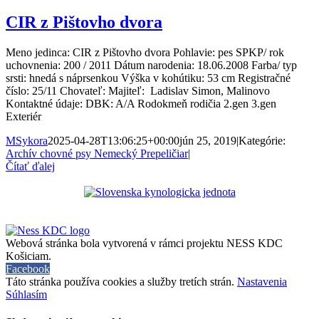
CIR z Pištovho dvora
Meno jedinca: CIR z Pištovho dvora Pohlavie: pes SPKP/ rok
uchovnenia: 200 / 2011 Dátum narodenia: 18.06.2008 Farba/ typ
srsti: hnedá s náprsenkou Výška v kohútiku: 53 cm Registračné
číslo: 25/11 Chovateľ: Majiteľ: Ladislav Simon, Malinovo
Kontaktné údaje: DBK: A/A Rodokmeň rodičia 2.gen 3.gen
Exteriér
MSykora
2025-04-28T13:06:25+00:00
jún 25, 2019
|
Kategórie:
Archív chovné psy Nemecký Prepeličiar
|
Čítať ďalej
Webová stránka bola vytvorená v rámci projektu NESS KDC
Košiciam.
Facebook
Táto stránka používa cookies a služby tretích strán.
Nastavenia
Súhlasím