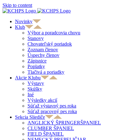
Skip to content
Novinky
Klub
Výbor a poradcovia chovu
Stanovy
Chovateľský poriadok
Zoznam členov
Úspechy členov
Zápisnice
Poplatky
Tlačivá a poriadky
Akcie Klubu
Výstavy
Skúšky
Iné
Výsledky akcií
Súťaž výstavný pes roka
Súťaž pracovný pes roka
Sekcia Sliediče
ANGLICKÝ ŠPRINGERŠPANIEL
CLUMBER ŠPANIEL
FIELD ŠPANIEL
NEMECKÝ PREPELIČIAR