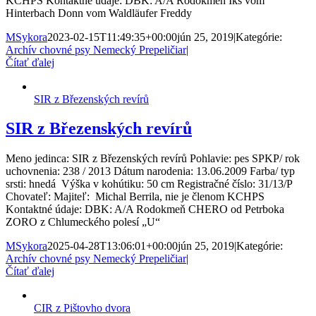
KCHPS Kontaktné údaje: DBK: A/A Rodokmeň Iks vom
Hinterbach Donn vom Waldläufer Freddy
MSykora
2023-02-15T11:49:35+00:00
jún 25, 2019
|
Kategórie:
Archív chovné psy Nemecký Prepeličiar
|
Čítať ďalej
SIR z Březenských revírů
SIR z Březenských revírů
Meno jedinca: SIR z Březenských revírů Pohlavie: pes SPKP/ rok
uchovnenia: 238 / 2013 Dátum narodenia: 13.06.2009 Farba/ typ
srsti: hnedá Výška v kohútiku: 50 cm Registračné číslo: 31/13/P
Chovateľ: Majiteľ: Michal Berrila, nie je členom KCHPS
Kontaktné údaje: DBK: A/A Rodokmeň CHERO od Petrboka
ZORO z Chlumeckého polesí „U“
MSykora
2025-04-28T13:06:01+00:00
jún 25, 2019
|
Kategórie:
Archív chovné psy Nemecký Prepeličiar
|
Čítať ďalej
CIR z Pištovho dvora