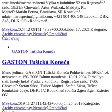
srsti: hnedá/mierne zvlnená Výška v kohútiku: 52 cm Registračné
číslo: 59/21/P Chovateľ: Artur Walczak, Małdyty, PL
Majiteľ: Marián Perina, Bratislava, SR Kontaktné
údaje: marosperina@gmail.com, +421 904 406 548 Laboklin DBK:
A/A, DLK: 0/0 - Rodokmeň
MSykora
2024-12-09T11:43:39+00:00
október 17, 2021
|
Kategórie:
Archív chovné psy Nemecký Prepeličiar
|
Čítať ďalej
GASTON Tušická Koneča
GASTON Tušická Koneča
Meno jedinca: GASTON Tušická Koneča Pohlavie: pes SPKP/ rok
uchovnenia: 150/ 2006 Dátum narodenia: 18.01.2004 Farba/ typ
srsti: hnedý beloš Výška v kohútiku: Registračné číslo: 17/06
Chovateľ: Štefan Siksa, Tušice Majiteľ: Štefan Siksa, Tušice
Kontaktné údaje: DBK: 1/2 Rodokmeň rodičia 2.gen 3.gen Exteriér
OV
MSykora
2019-11-27T11:42:43+00:00
jún 25, 2019
|
Kategórie:
Archív chovné psy Nemecký Prepeličiar
|