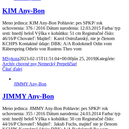
KIM Any-Bon
Meno jedinca: KIM Any-Bon Pohlavie: pes SPKP/ rok
uchovnenia: 376 / 2016 Dátum narodenia: 12.03.2015 Farba/ typ
srsti: hnedý beloš Výška v kohútiku: 51 cm Registračné číslo:
46/16/P Chovateľ: Majiteľ: Karol Ostrožanský, nie je členom
KCHPS Kontaktné údaje: DBK: A/A Rodokmeň Odin vom
Räberspring Othelo von Rustens Theo vom
MSykora
2023-02-15T11:51:04+00:00
jún 25, 2019
|
Kategórie:
Archív chovné psy Nemecký Prepeličiar
|
Čítať ďalej
JIMMY Any-Bon
JIMMY Any-Bon
Meno jedinca: JIMMY Any-Bon Pohlavie: pes SPKP/ rok
uchovnenia: 355 / 2016 Dátum narodenia: 24.03.2014 Farba/ typ
srsti: hnedý beloš Výška v kohútiku: 50 cm Registračné číslo:
44/16/P Chovateľ: Majiteľ: Jakub Fuchs, majiteľ nie je členom