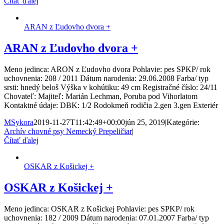
Čítať ďalej
ARAN z Ľudovho dvora +
ARAN z Ľudovho dvora +
Meno jedinca: ARON z Ľudovho dvora Pohlavie: pes SPKP/ rok
uchovnenia: 208 / 2011 Dátum narodenia: 29.06.2008 Farba/ typ
srsti: hnedý beloš Výška v kohútiku: 49 cm Registračné číslo: 24/11
Chovateľ: Majiteľ: Marián Lechman, Poruba pod Vihorlatom
Kontaktné údaje: DBK: 1/2 Rodokmeň rodičia 2.gen 3.gen Exteriér
MSykora
2019-11-27T11:42:49+00:00
jún 25, 2019
|
Kategórie:
Archív chovné psy Nemecký Prepeličiar
|
Čítať ďalej
OSKAR z Košickej +
OSKAR z Košickej +
Meno jedinca: OSKAR z Košickej Pohlavie: pes SPKP/ rok
uchovnenia: 182 / 2009 Dátum narodenia: 07.01.2007 Farba/ typ