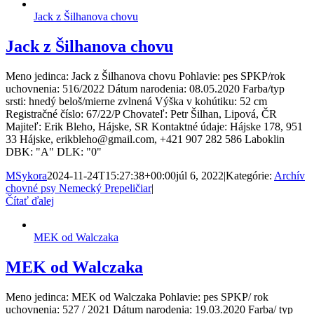
Jack z Šilhanova chovu
Jack z Šilhanova chovu
Meno jedinca: Jack z Šilhanova chovu Pohlavie: pes SPKP/rok
uchovnenia: 516/2022 Dátum narodenia: 08.05.2020 Farba/typ
srsti: hnedý beloš/mierne zvlnená Výška v kohútiku: 52 cm
Registračné číslo: 67/22/P Chovateľ: Petr Šilhan, Lipová, ČR
Majiteľ: Erik Bleho, Hájske, SR Kontaktné údaje: Hájske 178, 951
33 Hájske, erikbleho@gmail.com, +421 907 282 586 Laboklin
DBK: "A" DLK: "0"
MSykora
2024-11-24T15:27:38+00:00
júl 6, 2022
|
Kategórie:
Archív
chovné psy Nemecký Prepeličiar
|
Čítať ďalej
MEK od Walczaka
MEK od Walczaka
Meno jedinca: MEK od Walczaka Pohlavie: pes SPKP/ rok
uchovnenia: 527 / 2021 Dátum narodenia: 19.03.2020 Farba/ typ