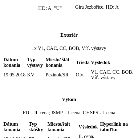
Gira Jezbořice, HD: A
HD: A, "U"
Exteriér
1x V1, CAC, CC, BOB, Víť. výstavy
Dátum
Typ
Miesto/ štát
Trieda
Výsledok
konania
výstavy
konania
V1, CAC, CC, BOB,
19.05.2018
KV
Pezinok/SR
Otv.
Víť. výstavy
Výkon
FD – II. cena; JSMP – I. cena; CHSPS - I. cena
Dátum
Typ
Miesto/štát
Hyperlink na
Výsledok
konania
skúšky
konania
tabuľku
II. cena,