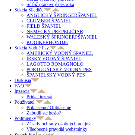
Súťaž pracovný pes roka
Sekcia Sliediče
ANGLICKÝ ŠPRINGERŠPANIEL
CLUMBER ŠPANIEL
FIELD ŠPANIEL
NEMECKÝ PREPELIČIAR
WALESKÝ ŠPRINGERPŠPANIEL
KOOIKERHONDJE
Sekcia Vodné Psy
AMERICKÝ VODNÝ ŠPANIEL
ÍRSKY VODNÝ ŠPANIEL
LAGOTTO ROMAGNOLO
PORTUGALSKÝ VODNÝ PES
ŠPANIELSKY VODNÝ PES
Diskusia
FAQ
Inzercia
Pridať inzerát
Používateľ
Prihlásenie/ Odhlásenie
Zabudli ste heslo?
Podmienky
Zásady ochrany osobných údajov
Všeobecné pravidlá webstránky
Search for: