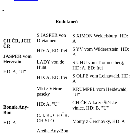
-
Rodokmeň
S JASPER von
S XIMON Weidelsburg, HD:
Dreiannen
CH ČR, JCH
A
ČR
S YV vom Wildererstein, HD:
HD: A, ED: frei
A
JASPER vom
Herzrain
LADY von de
S UHU vom Trommelberg,
Huht
HD: A, ED: frei
HD: A, "U"
S OLPE vom Leinawald, HD:
HD: A, ED: frei
A
Viki z Větrné
KRUMPEL vom Heidewald,
paseky
"U"
CH ČR Alka ze Štětské
HD: A, "U"
Bonnie Any-
vinice, HD: B, "U"
Bon
C. I. B., CH ČR,
CH SLO
Monty z Čerchovky, HD: A
HD: A
Aretha Any-Bon