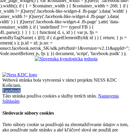
size_page_widget() { var $container_width = jQuery( '.facebook-like-
).width(); if ( 1 > $container_width ) { $container_width = 268; } if (
r_width != jQuery('.facebook-like-widget-4 .fb-page' ).data( 'width' )
iner_width != jQuery('.facebook-like-widget-4 .fb-page' ).data(
width' ) ) { jQuery('.facebook-like-widget-4 .fb-page' ).attr( 'data-
ontainer_width ); if ( 'undefined' !== typeof FB ) {
arse(); } } } }; ( function( d, s, id ) { var js, fjs =
entsByTagName( s )[0]; if ( d.getElementById( id ) ) { return; } js =
ement( s ); js.id = id; js.src =
connect.facebook.net/sk_SK/sdk.js#xfbml=1&version=v2.11&appId=";
Node.insertBefore( js, fjs ); }( document, 'script', 'facebook-jssdk' ) );
Webová stránka bola vytvorená v rámci projektu NESS KDC
Košiciam.
Facebook
Táto stránka používa cookies a služby tretích strán.
Nastavenia
Súhlasím
Sledovacie súbory cookies
Tieto súbory cookie sa používajú na zhromažďovanie údajov o tom,
ako používate naše stránky a aké kľúčové slová ste použili pre