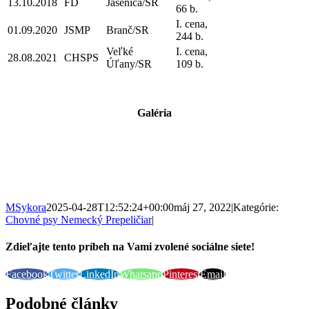
13.10.2018
FD
Jasenica/SR
66 b.
I. cena,
01.09.2020
JSMP
Branč/SR
244 b.
Veľké
I. cena,
28.08.2021
CHSPS
Úľany/SR
109 b.
Galéria
MSykora
2025-04-28T12:52:24+00:00
máj 27, 2022
|
Kategórie:
Chovné psy Nemecký Prepeličiar
|
Zdieľajte tento príbeh na Vami zvolené sociálne siete!
Facebook
Twitter
LinkedIn
Whatsapp
Pinterest
Email
Podobné články