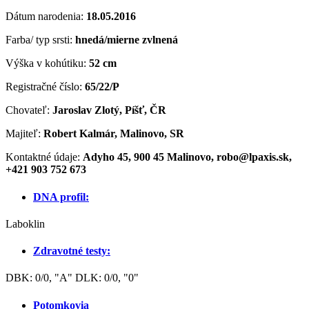
Dátum narodenia:
18
.05.2016
Farba/ typ srsti:
hnedá/mierne zvlnená
Výška v kohútiku:
52 cm
Registračné číslo:
65/22/P
Chovateľ:
Jaroslav Zlotý, Píšť, ČR
Majiteľ:
Robert Kalmár, Malinovo, SR
Kontaktné údaje:
Adyho 45, 900 45 Malinovo, robo@lpaxis.sk,
+421 903 752 673
DNA profil:
Laboklin
Zdravotné testy:
DBK: 0/0, "A" DLK: 0/0, "0"
Potomkovia