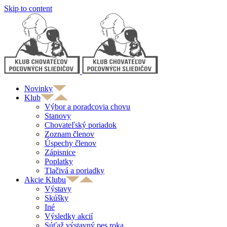
Skip to content
Novinky
Klub
Výbor a poradcovia chovu
Stanovy
Chovateľský poriadok
Zoznam členov
Úspechy členov
Zápisnice
Poplatky
Tlačivá a poriadky
Akcie Klubu
Výstavy
Skúšky
Iné
Výsledky akcií
Súťaž výstavný pes roka