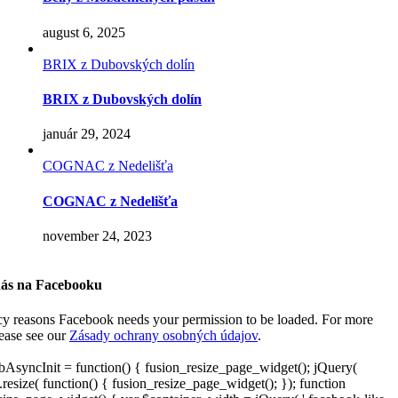
august 6, 2025
BRIX z Dubovských dolín
BRIX z Dubovských dolín
január 29, 2024
COGNAC z Nedelišťa
COGNAC z Nedelišťa
november 24, 2023
nás na Facebooku
cy reasons Facebook needs your permission to be loaded. For more
lease see our
Zásady ochrany osobných údajov
.
AsyncInit = function() { fusion_resize_page_widget(); jQuery(
resize( function() { fusion_resize_page_widget(); }); function