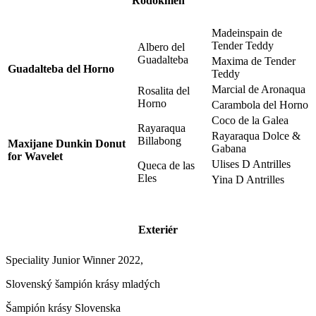
Rodokmeň
Madeinspain de
Tender Teddy
Albero del
Guadalteba
Maxima de Tender
Guadalteba del Horno
Teddy
Marcial de Aronaqua
Rosalita del
Horno
Carambola del Horno
Coco de la Galea
Rayaraqua
Rayaraqua Dolce &
Billabong
Maxijane Dunkin Donut
Gabana
for Wavelet
Ulises D Antrilles
Queca de las
Eles
Yina D Antrilles
Exteriér
Speciality Junior Winner 2022,
Slovenský šampión krásy mladých
Šampión krásy Slovenska