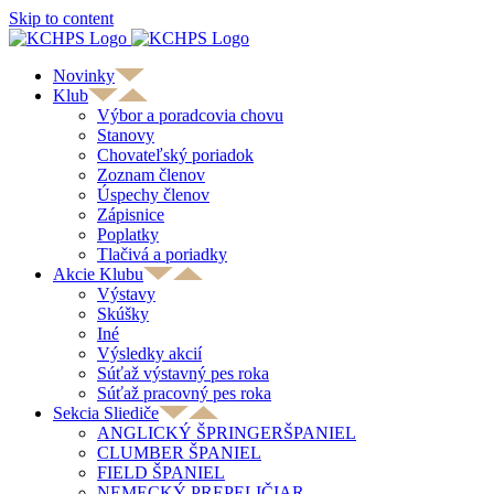
Skip to content
Novinky
Klub
Výbor a poradcovia chovu
Stanovy
Chovateľský poriadok
Zoznam členov
Úspechy členov
Zápisnice
Poplatky
Tlačivá a poriadky
Akcie Klubu
Výstavy
Skúšky
Iné
Výsledky akcií
Súťaž výstavný pes roka
Súťaž pracovný pes roka
Sekcia Sliediče
ANGLICKÝ ŠPRINGERŠPANIEL
CLUMBER ŠPANIEL
FIELD ŠPANIEL
NEMECKÝ PREPELIČIAR