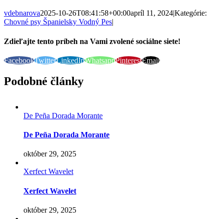
vdebnarova
2025-10-26T08:41:58+00:00
apríl 11, 2024
|
Kategórie:
Chovné psy Španielsky Vodný Pes
|
Zdieľajte tento príbeh na Vami zvolené sociálne siete!
Facebook
Twitter
LinkedIn
Whatsapp
Pinterest
Email
Podobné články
De Peña Dorada Morante
De Peña Dorada Morante
október 29, 2025
Xerfect Wavelet
Xerfect Wavelet
október 29, 2025