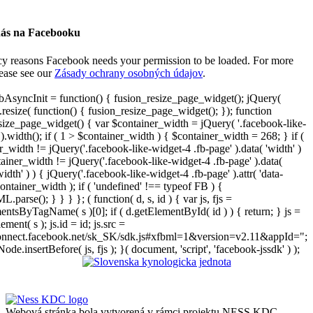
nás na Facebooku
cy reasons Facebook needs your permission to be loaded. For more
lease see our
Zásady ochrany osobných údajov
.
AsyncInit = function() { fusion_resize_page_widget(); jQuery(
resize( function() { fusion_resize_page_widget(); }); function
size_page_widget() { var $container_width = jQuery( '.facebook-like-
).width(); if ( 1 > $container_width ) { $container_width = 268; } if (
r_width != jQuery('.facebook-like-widget-4 .fb-page' ).data( 'width' )
iner_width != jQuery('.facebook-like-widget-4 .fb-page' ).data(
width' ) ) { jQuery('.facebook-like-widget-4 .fb-page' ).attr( 'data-
ontainer_width ); if ( 'undefined' !== typeof FB ) {
arse(); } } } }; ( function( d, s, id ) { var js, fjs =
entsByTagName( s )[0]; if ( d.getElementById( id ) ) { return; } js =
ement( s ); js.id = id; js.src =
connect.facebook.net/sk_SK/sdk.js#xfbml=1&version=v2.11&appId=";
Node.insertBefore( js, fjs ); }( document, 'script', 'facebook-jssdk' ) );
Webová stránka bola vytvorená v rámci projektu NESS KDC