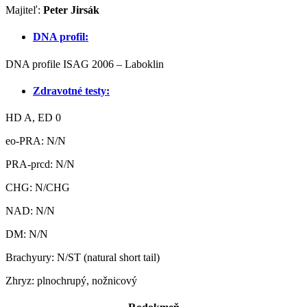
Majiteľ:
Peter Jirsák
DNA profil:
DNA profile ISAG 2006 – Laboklin
Zdravotné testy:
HD A, ED 0
eo-PRA: N/N
PRA-prcd: N/N
CHG: N/CHG
NAD: N/N
DM: N/N
Brachyury: N/ST (natural short tail)
Zhryz: plnochrupý, nožnicový