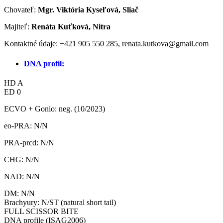
Chovateľ:
Mgr. Viktória Kyseľová, Sliač
Majiteľ:
Renáta Kuťková, Nitra
Kontaktné údaje: +421 905 550 285, renata.kutkova@gmail.com
DNA profil:
HD A
ED 0
ECVO + Gonio: neg. (10/2023)
eo-PRA: N/N
PRA-prcd: N/N
CHG: N/N
NAD: N/N
DM: N/N
Brachyury: N/ST (natural short tail)
FULL SCISSOR BITE
DNA profile (ISAG2006)