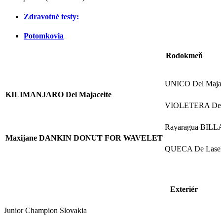
Zdravotné testy:
Potomkovia
Rodokmeň
UNICO Del Majac
KILIMANJARO Del Majaceite
VIOLETERA Del 
Rayaragua BI
Maxijane DANKIN DONUT FOR WAVELET
QUECA De Lasel
Exteriér
Junior Champion Slovakia