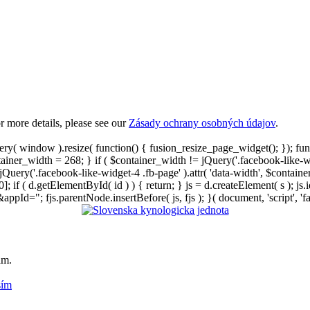
 more details, please see our
Zásady ochrany osobných údajov
.
ry( window ).resize( function() { fusion_resize_page_widget(); }); fu
ntainer_width = 268; } if ( $container_width != jQuery('.facebook-like-
{ jQuery('.facebook-like-widget-4 .fb-page' ).attr( 'data-width', $conta
; if ( d.getElementById( id ) ) { return; } js = d.createElement( s ); js.id
d="; fjs.parentNode.insertBefore( js, fjs ); }( document, 'script', 'fa
am.
sím