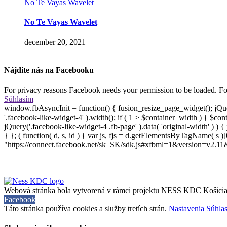
No Te Vayas Wavelet
No Te Vayas Wavelet
december 20, 2021
Nájdite nás na Facebooku
For privacy reasons Facebook needs your permission to be loaded. For
Súhlasím
window.fbAsyncInit = function() { fusion_resize_page_widget(); jQue
'.facebook-like-widget-4' ).width(); if ( 1 > $container_width ) { $co
jQuery('.facebook-like-widget-4 .fb-page' ).data( 'original-width' ) ) 
} }; ( function( d, s, id ) { var js, fjs = d.getElementsByTagName( s )[0]
"https://connect.facebook.net/sk_SK/sdk.js#xfbml=1&version=v2.11&appI
Webová stránka bola vytvorená v rámci projektu NESS KDC Košici
Facebook
Táto stránka používa cookies a služby tretích strán.
Nastavenia
Súhla