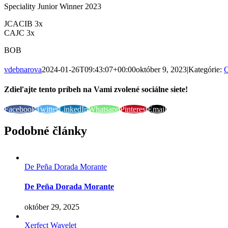
Speciality Junior Winner 2023
JCACIB 3x
CAJC 3x
BOB
vdebnarova
2024-01-26T09:43:07+00:00
október 9, 2023
|
Kategórie:
C
Zdieľajte tento príbeh na Vami zvolené sociálne siete!
Facebook
Twitter
LinkedIn
Whatsapp
Pinterest
Email
Podobné články
De Peña Dorada Morante
De Peña Dorada Morante
október 29, 2025
Xerfect Wavelet