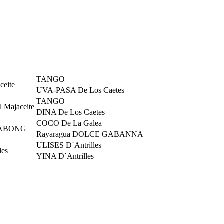
TANGO
eite
UVA-PASA De Los Caetes
TANGO
Majaceite
DINA De Los Caetes
COCO De La Galea
LLABONG
Rayaragua DOLCE GABANNA
ULISES D´Antrilles
es
YINA D´Antrilles