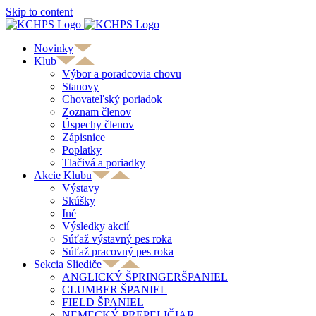
Skip to content
Novinky
Klub
Výbor a poradcovia chovu
Stanovy
Chovateľský poriadok
Zoznam členov
Úspechy členov
Zápisnice
Poplatky
Tlačivá a poriadky
Akcie Klubu
Výstavy
Skúšky
Iné
Výsledky akcií
Súťaž výstavný pes roka
Súťaž pracovný pes roka
Sekcia Sliediče
ANGLICKÝ ŠPRINGERŠPANIEL
CLUMBER ŠPANIEL
FIELD ŠPANIEL
NEMECKÝ PREPELIČIAR