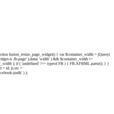
nction fusion_resize_page_widget() { var $container_width = jQuery(
widget-4 .fb-page' ).data( 'width' ) && $container_width !=
iner_width ); if ( 'undefined' !== typeof FB ) { FB.XFBML.parse(); } }
 = id; js.src =
cebook-jssdk' ) );