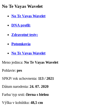
No Te Vayas Wavelet
No Te Vayas Wavelet
DNA profil:
Zdravotné testy:
Potomkovia
No Te Vayas Wavelet
Meno jedinca:
No Te Vayas Wavelet
Pohlavie:
pes
SPKP/ rok uchovnenia:
113 / 2021
Dátum narodenia:
24. 07. 2020
Farba/ typ srsti:
čierna s bielou
Výška v kohútiku:
48,5 cm