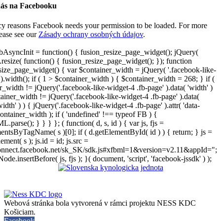
nás na Facebooku
cy reasons Facebook needs your permission to be loaded. For more
lease see our
Zásady ochrany osobných údajov
.
AsyncInit = function() { fusion_resize_page_widget(); jQuery(
resize( function() { fusion_resize_page_widget(); }); function
size_page_widget() { var $container_width = jQuery( '.facebook-like-
).width(); if ( 1 > $container_width ) { $container_width = 268; } if (
r_width != jQuery('.facebook-like-widget-4 .fb-page' ).data( 'width' )
iner_width != jQuery('.facebook-like-widget-4 .fb-page' ).data(
width' ) ) { jQuery('.facebook-like-widget-4 .fb-page' ).attr( 'data-
ontainer_width ); if ( 'undefined' !== typeof FB ) {
arse(); } } } }; ( function( d, s, id ) { var js, fjs =
entsByTagName( s )[0]; if ( d.getElementById( id ) ) { return; } js =
ement( s ); js.id = id; js.src =
connect.facebook.net/sk_SK/sdk.js#xfbml=1&version=v2.11&appId=";
Node.insertBefore( js, fjs ); }( document, 'script', 'facebook-jssdk' ) );
Webová stránka bola vytvorená v rámci projektu NESS KDC
Košiciam.
Facebook