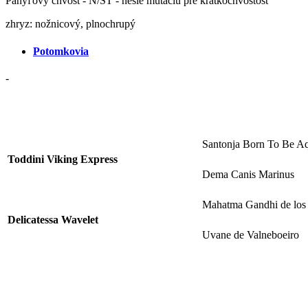
Pahýľový chvost - N/ST - nesie mutáciu pre krátkochvostosť
zhryz: nožnicový, plnochrupý
Potomkovia
-
Santonja Born To Be A
Toddini Viking Express
Dema Canis Marinus
Mahatma Gandhi de los 
Delicatessa Wavelet
Uvane de Valneboeiro