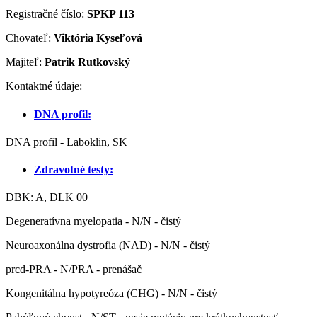
Registračné číslo:
SPKP 113
Chovateľ:
Viktória Kyseľová
Majiteľ:
Patrik Rutkovský
Kontaktné údaje:
DNA profil:
DNA profil - Laboklin, SK
Zdravotné testy:
DBK: A, DLK 00
Degeneratívna myelopatia - N/N - čistý
Neuroaxonálna dystrofia (NAD) - N/N - čistý
prcd-PRA - N/PRA - prenášač
Kongenitálna hypotyreóza (CHG) - N/N - čistý