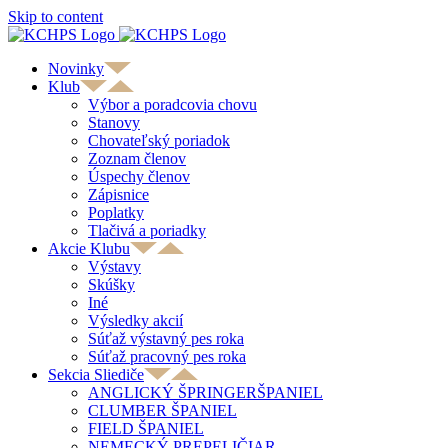
Skip to content
Novinky
Klub
Výbor a poradcovia chovu
Stanovy
Chovateľský poriadok
Zoznam členov
Úspechy členov
Zápisnice
Poplatky
Tlačivá a poriadky
Akcie Klubu
Výstavy
Skúšky
Iné
Výsledky akcií
Súťaž výstavný pes roka
Súťaž pracovný pes roka
Sekcia Sliediče
ANGLICKÝ ŠPRINGERŠPANIEL
CLUMBER ŠPANIEL
FIELD ŠPANIEL
NEMECKÝ PREPELIČIAR