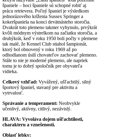
španiele – hoci španiele sú schopné robiť aj
prácu retrievera. Poľný španiel je výsledkom
jednorázového kríženia Sussex Springer a
kokeršpaniela na konci devätnásteho storočia.
Dvakrát toto plemeno takmer vyhynulo, prvýkrát
kvôli módnym výstrelkom na začiatku storočia, a
druhýkrát, keď v roku 1950 boli počty v plemene
tak malé, že Kennel Club stiahol šampionát,
ktorý bol obnovený v roku 1969 až po
odhodlanom úsilí chovateľov zachovať plemeno.
Stále to nie je moderné plemeno, ale napriek
tomu je to dobrý spoločník pre obyvateľa
vidieka.
Celkový vzhľad:
Vyvážený, ušľachtilý, silný
športový španiel, stavaný pre aktivitu a
vytrvalosť.
Správanie a temperament:
Neobvykle
učenlivý, aktívny, citlivý, nezávislý.
HLAVA:
Vyvoláva dojem ušľachtilosti,
charakteru a vznešenosti.
Oblasť lebky: