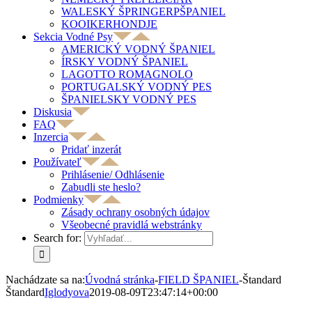
WALESKÝ ŠPRINGERPŠPANIEL
KOOIKERHONDJE
Sekcia Vodné Psy
AMERICKÝ VODNÝ ŠPANIEL
ÍRSKY VODNÝ ŠPANIEL
LAGOTTO ROMAGNOLO
PORTUGALSKÝ VODNÝ PES
ŠPANIELSKY VODNÝ PES
Diskusia
FAQ
Inzercia
Pridať inzerát
Používateľ
Prihlásenie/ Odhlásenie
Zabudli ste heslo?
Podmienky
Zásady ochrany osobných údajov
Všeobecné pravidlá webstránky
Search for:
Nachádzate sa na:
Úvodná stránka
-
FIELD ŠPANIEL
-
Štandard
Štandard
Iglodyova
2019-08-09T23:47:14+00:00