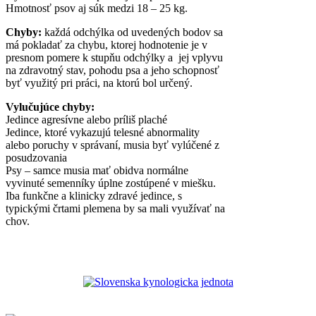
Hmotnosť psov aj súk medzi 18 – 25 kg.
Chyby:
každá odchýlka od uvedených bodov sa
má pokladať za chybu, ktorej hodnotenie je v
presnom pomere k stupňu odchýlky a jej vplyvu
na zdravotný stav, pohodu psa a jeho schopnosť
byť využitý pri práci, na ktorú bol určený.
Vylučujúce chyby:
Jedince agresívne alebo príliš plaché
Jedince, ktoré vykazujú telesné abnormality
alebo poruchy v správaní, musia byť vylúčené z
posudzovania
Psy – samce musia mať obidva normálne
vyvinuté semenníky úplne zostúpené v miešku.
Iba funkčne a klinicky zdravé jedince, s
typickými črtami plemena by sa mali využívať na
chov.