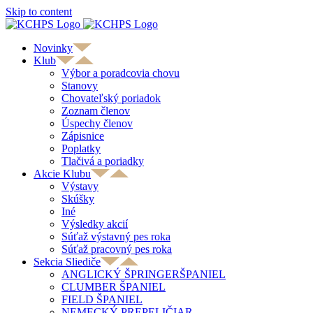
Skip to content
Novinky
Klub
Výbor a poradcovia chovu
Stanovy
Chovateľský poriadok
Zoznam členov
Úspechy členov
Zápisnice
Poplatky
Tlačivá a poriadky
Akcie Klubu
Výstavy
Skúšky
Iné
Výsledky akcií
Súťaž výstavný pes roka
Súťaž pracovný pes roka
Sekcia Sliediče
ANGLICKÝ ŠPRINGERŠPANIEL
CLUMBER ŠPANIEL
FIELD ŠPANIEL
NEMECKÝ PREPELIČIAR