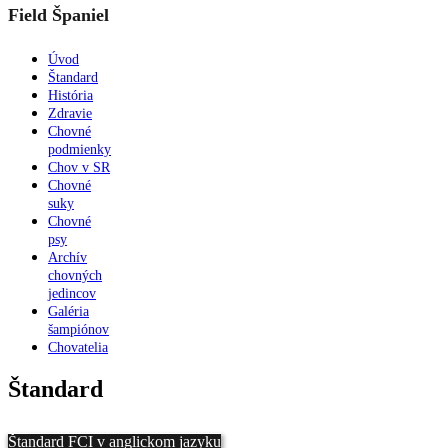
Field Španiel
Úvod
Štandard
História
Zdravie
Chovné
podmienky
Chov v SR
Chovné
suky
Chovné
psy
Archív
chovných
jedincov
Galéria
šampiónov
Chovatelia
Štandard
Štandard FCI v anglickom jazyku