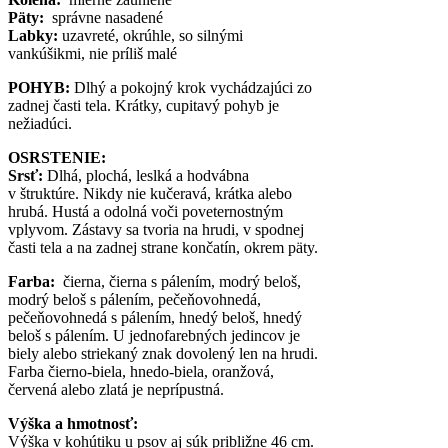
Päty:
správne nasadené
Labky:
uzavreté, okrúhle, so silnými
vankúšikmi, nie príliš malé
POHYB:
Dlhý a pokojný krok vychádzajúci zo
zadnej časti tela. Krátky, cupitavý pohyb je
nežiadúci.
OSRSTENIE:
Srsť:
Dlhá, plochá, leslká a hodvábna
v štruktúre. Nikdy nie kučeravá, krátka alebo
hrubá. Hustá a odolná voči poveternostným
vplyvom. Zástavy sa tvoria na hrudi, v spodnej
časti tela a na zadnej strane končatín, okrem päty.
Farba:
čierna, čierna s pálením, modrý beloš,
modrý beloš s pálením, pečeňovohnedá,
pečeňovohnedá s pálením, hnedý beloš, hnedý
beloš s pálením. U jednofarebných jedincov je
biely alebo striekaný znak dovolený len na hrudi.
Farba čierno-biela, hnedo-biela, oranžová,
červená alebo zlatá je neprípustná.
Výška a hmotnosť:
Výška v kohútiku u psov aj súk približne 46 cm.