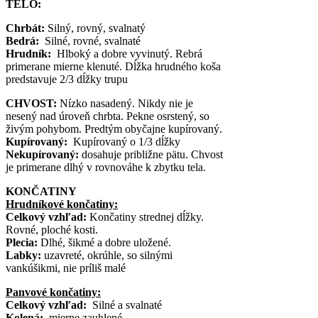
TELO:
Chrbát:
Silný, rovný, svalnatý
Bedrá:
Silné, rovné, svalnaté
Hrudník:
Hlboký a dobre vyvinutý. Rebrá
primerane mierne klenuté. Dĺžka hrudného koša
predstavuje 2/3 dĺžky trupu
CHVOST:
Nízko nasadený. Nikdy nie je
nesený nad úroveň chrbta. Pekne osrstený, so
živým pohybom. Predtým obyčajne kupírovaný.
Kupírovaný:
Kupírovaný o 1/3 dĺžky
Nekupírovaný:
dosahuje približne pätu. Chvost
je primerane dlhý v rovnováhe k zbytku tela.
KONČATINY
Hrudníkové končatiny:
Celkový vzhľad:
Končatiny strednej dĺžky.
Rovné, ploché kosti.
Plecia:
Dlhé, šikmé a dobre uložené.
Labky:
uzavreté, okrúhle, so silnými
vankúšikmi, nie príliš malé
Panvové končatiny:
Celkový vzhľad:
Silné a svalnaté
Kolená:
mierne zauhlené