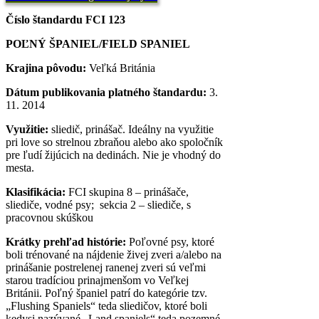
Číslo štandardu FCI 123
POĽNÝ ŠPANIEL/FIELD SPANIEL
Krajina pôvodu:
Veľká Británia
Dátum publikovania platného štandardu:
3.
11. 2014
Využitie:
sliedič, prinášač. Ideálny na využitie
pri love so strelnou zbraňou alebo ako spoločník
pre ľudí žijúcich na dedinách. Nie je vhodný do
mesta.
Klasifikácia:
FCI skupina 8 – prinášače,
sliediče, vodné psy; sekcia 2 – sliediče, s
pracovnou skúškou
Krátky prehľad histórie:
Poľovné psy, ktoré
boli trénované na nájdenie živej zveri a/alebo na
prinášanie postrelenej ranenej zveri sú veľmi
starou tradíciou prinajmenšom vo Veľkej
Británii. Poľný španiel patrí do kategórie tzv.
„Flushing Spaniels“ teda sliedičov, ktoré boli
kedysi nazývané „Land spaniels“ teda pozemné