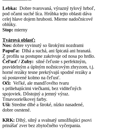
Lebka:
Dobre tvarovaná, výrazný tylový hrboľ,
pod očami suché líca. Hrúbka tejto oblasti dáva
celej hlave dojem hrubosti. Mierne nadočnicové
oblúky.
Stop:
mierny
Tvárová oblasť:
Nos:
dobre vyvinutý so širokými nozdrami
Papuľa:
Dlhá a suchá, ani špicatá ani hranatá.
Z profilu sa postupne zakrivuje od nosa po hrdlo.
Čeľusť / Zuby:
silné čeľuste s perfektným,
pravidelným a úplným nožnicovým zhryzom, t.j.
horné rezáky tesne prekrývajú spodné rezáky a
sú postavené kolmo na čeľusť.
Oči:
Veľké, ale mandľového tvaru
s priliehajúcimi viečkami, bez viditeľných
spojoviek. Dôstojný a jemný výraz.
Tmavoorieškovej farby.
Uši:
Stredne dlhé a široké, nízko nasadené,
dobre osrstené.
KRK:
Dlhý, silný a svalnatý umožňujúci psovi
prinášať zver bez zbytočného vyčerpania.