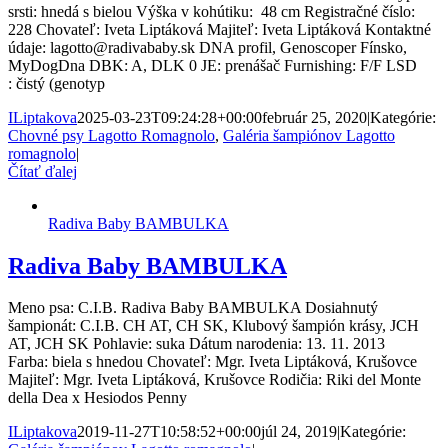
srsti: hnedá s bielou Výška v kohútiku: 48 cm Registračné číslo:
228 Chovateľ: Iveta Liptáková Majiteľ: Iveta Liptáková Kontaktné
údaje: lagotto@radivababy.sk DNA profil, Genoscoper Fínsko,
MyDogDna DBK: A, DLK 0 JE: prenášač Furnishing: F/F LSD
: čistý (genotyp
ILiptakova
2025-03-23T09:24:28+00:00
február 25, 2020
|
Kategórie:
Chovné psy Lagotto Romagnolo
,
Galéria šampiónov Lagotto
romagnolo
|
Čítať ďalej
Radiva Baby BAMBULKA
Radiva Baby BAMBULKA
Meno psa: C.I.B. Radiva Baby BAMBULKA Dosiahnutý
šampionát: C.I.B. CH AT, CH SK, Klubový šampión krásy, JCH
AT, JCH SK Pohlavie: suka Dátum narodenia: 13. 11. 2013
Farba: biela s hnedou Chovateľ: Mgr. Iveta Liptáková, Krušovce
Majiteľ: Mgr. Iveta Liptáková, Krušovce Rodičia: Riki del Monte
della Dea x Hesiodos Penny
ILiptakova
2019-11-27T10:58:52+00:00
júl 24, 2019
|
Kategórie: