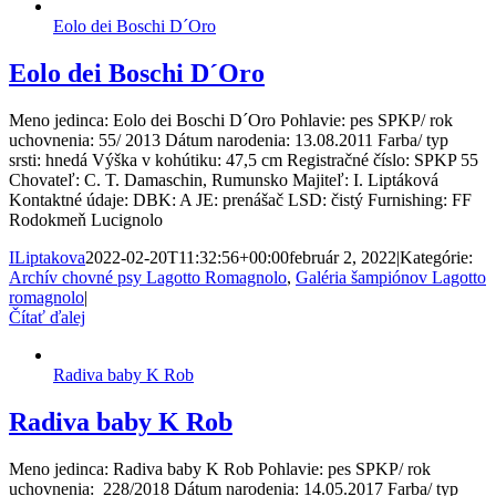
Eolo dei Boschi D´Oro
Eolo dei Boschi D´Oro
Meno jedinca: Eolo dei Boschi D´Oro Pohlavie: pes SPKP/ rok
uchovnenia: 55/ 2013 Dátum narodenia: 13.08.2011 Farba/ typ
srsti: hnedá Výška v kohútiku: 47,5 cm Registračné číslo: SPKP 55
Chovateľ: C. T. Damaschin, Rumunsko Majiteľ: I. Liptáková
Kontaktné údaje: DBK: A JE: prenášač LSD: čistý Furnishing: FF
Rodokmeň Lucignolo
ILiptakova
2022-02-20T11:32:56+00:00
február 2, 2022
|
Kategórie:
Archív chovné psy Lagotto Romagnolo
,
Galéria šampiónov Lagotto
romagnolo
|
Čítať ďalej
Radiva baby K Rob
Radiva baby K Rob
Meno jedinca: Radiva baby K Rob Pohlavie: pes SPKP/ rok
uchovnenia: 228/2018 Dátum narodenia: 14.05.2017 Farba/ typ