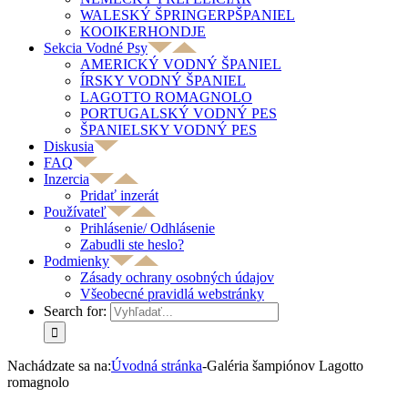
WALESKÝ ŠPRINGERPŠPANIEL
KOOIKERHONDJE
Sekcia Vodné Psy
AMERICKÝ VODNÝ ŠPANIEL
ÍRSKY VODNÝ ŠPANIEL
LAGOTTO ROMAGNOLO
PORTUGALSKÝ VODNÝ PES
ŠPANIELSKY VODNÝ PES
Diskusia
FAQ
Inzercia
Pridať inzerát
Používateľ
Prihlásenie/ Odhlásenie
Zabudli ste heslo?
Podmienky
Zásady ochrany osobných údajov
Všeobecné pravidlá webstránky
Search for:
Nachádzate sa na:
Úvodná stránka
-
Galéria šampiónov Lagotto
romagnolo