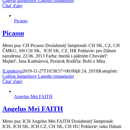
Galéria šampiónov Lagotto romagnolo
|
Čítať ďalej
Picasso
Picasso
Meno psa: CH Picasso Dosiahnutý šampionát: CH SK, CZ, CH
ČMKU, SH CH SK, JCH SK, CZ, HR Pohlavie: pes Dátum
narodenia: 22.06. 2013 Farba: hnedá s pálením Chovateľ:
Majiteľ: Jana Kadnárová, Pezinok Rodičia: Bobi x Mira
ILiptakova
2019-11-27T10:58:57+00:00
júl 24, 2019
|
Kategórie:
Galéria šampiónov Lagotto romagnolo
|
Čítať ďalej
Angelus Mei FAITH
Angelus Mei FAITH
Meno psa: ICH Angelus Mei FAITH Dosiahnutý šampionát:
ICH, JCH SK, JCH CZ, CH SK, CH HU Pohlavie: suka Dátum