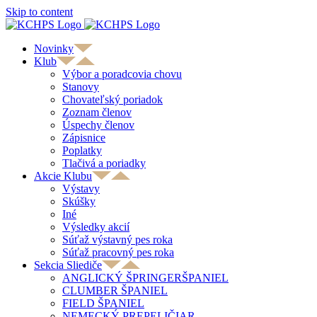
Skip to content
Novinky
Klub
Výbor a poradcovia chovu
Stanovy
Chovateľský poriadok
Zoznam členov
Úspechy členov
Zápisnice
Poplatky
Tlačivá a poriadky
Akcie Klubu
Výstavy
Skúšky
Iné
Výsledky akcií
Súťaž výstavný pes roka
Súťaž pracovný pes roka
Sekcia Sliediče
ANGLICKÝ ŠPRINGERŠPANIEL
CLUMBER ŠPANIEL
FIELD ŠPANIEL
NEMECKÝ PREPELIČIAR