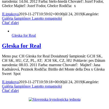
narodenia: 14.04. 2012 Farba: bielo-hnedá Chovateľ: Jozef Fodor,
Gbelce Majiteľ: Jozef Fodor, Gbelce Rodičia: x
ILiptakova
2019-11-27T10:59:02+00:00
júl 24, 2019
|
Kategórie:
Galéria šampiónov Lagotto romagnolo
|
Čítať ďalej
Gleska for Real
Gleska for Real
Meno psa: CH Gleska for Real Dosiahnutý šampionát: GCH SK,
CH SK, HU, CZ, PL, AT; JCH SK, CZ, HU Pohlavie: pes Dátum
narodenia: 08.03. 2011 Farba: marrone Chovateľ: Majiteľ: Jana
Kadnárová, Pezinok Rodičia: Birillo del Monte della Dea x Gleska
Sweet Spot
ILiptakova
2019-11-27T10:59:18+00:00
júl 24, 2019
|
Kategórie:
Galéria šampiónov Lagotto romagnolo
|
Čítať ďalej