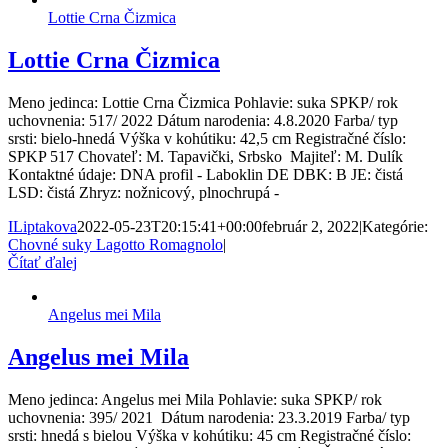
Lottie Crna Čizmica
Lottie Crna Čizmica
Meno jedinca: Lottie Crna Čizmica Pohlavie: suka SPKP/ rok
uchovnenia: 517/ 2022 Dátum narodenia: 4.8.2020 Farba/ typ
srsti: bielo-hnedá Výška v kohútiku: 42,5 cm Registračné číslo:
SPKP 517 Chovateľ: M. Tapavički, Srbsko Majiteľ: M. Dulík
Kontaktné údaje: DNA profil - Laboklin DE DBK: B JE: čistá
LSD: čistá Zhryz: nožnicový, plnochrupá -
ILiptakova
2022-05-23T20:15:41+00:00
február 2, 2022
|
Kategórie:
Chovné suky Lagotto Romagnolo
|
Čítať ďalej
Angelus mei Mila
Angelus mei Mila
Meno jedinca: Angelus mei Mila Pohlavie: suka SPKP/ rok
uchovnenia: 395/ 2021 Dátum narodenia: 23.3.2019 Farba/ typ
srsti: hnedá s bielou Výška v kohútiku: 45 cm Registračné číslo: