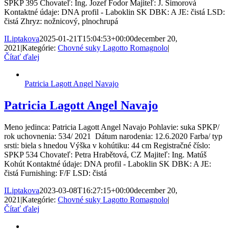
SPKP 395 Chovateľ: Ing. Jozef Fodor Majiteľ: J. Šimorová
Kontaktné údaje: DNA profil - Laboklin SK DBK: A JE: čistá LSD:
čistá Zhryz: nožnicový, plnochrupá
ILiptakova
2025-01-21T15:04:53+00:00
december 20,
2021
|
Kategórie:
Chovné suky Lagotto Romagnolo
|
Čítať ďalej
Patricia Lagott Angel Navajo
Patricia Lagott Angel Navajo
Meno jedinca: Patricia Lagott Angel Navajo Pohlavie: suka SPKP/
rok uchovnenia: 534/ 2021 Dátum narodenia: 12.6.2020 Farba/ typ
srsti: biela s hnedou Výška v kohútiku: 44 cm Registračné číslo:
SPKP 534 Chovateľ: Petra Hrabětová, CZ Majiteľ: Ing. Matúš
Kohút Kontaktné údaje: DNA profil - Laboklin SK DBK: A JE:
čistá Furnishing: F/F LSD: čistá
ILiptakova
2023-03-08T16:27:15+00:00
december 20,
2021
|
Kategórie:
Chovné suky Lagotto Romagnolo
|
Čítať ďalej