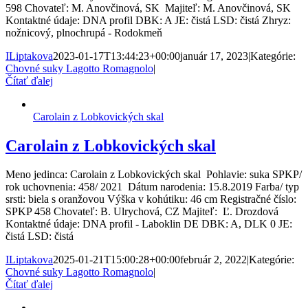
598 Chovateľ: M. Anovčinová, SK Majiteľ: M. Anovčinová, SK
Kontaktné údaje: DNA profil DBK: A JE: čistá LSD: čistá Zhryz:
nožnicový, plnochrupá - Rodokmeň
ILiptakova
2023-01-17T13:44:23+00:00
január 17, 2023
|
Kategórie:
Chovné suky Lagotto Romagnolo
|
Čítať ďalej
Carolain z Lobkovických skal
Carolain z Lobkovických skal
Meno jedinca: Carolain z Lobkovických skal Pohlavie: suka SPKP/
rok uchovnenia: 458/ 2021 Dátum narodenia: 15.8.2019 Farba/ typ
srsti: biela s oranžovou Výška v kohútiku: 46 cm Registračné číslo:
SPKP 458 Chovateľ: B. Ulrychová, CZ Majiteľ: Ľ. Drozdová
Kontaktné údaje: DNA profil - Laboklin DE DBK: A, DLK 0 JE:
čistá LSD: čistá
ILiptakova
2025-01-21T15:00:28+00:00
február 2, 2022
|
Kategórie:
Chovné suky Lagotto Romagnolo
|
Čítať ďalej