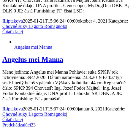
SPKP 417 Chovateľ: Jana Kadnárová Majiteľ: Jana Kadnárová
Kontaktné údaje: DNA profile - Genoscoper, MyDogDna DBK: A,
DLK 0 JE: čistá Furnishing: FF, čistá LSD:
ILiptakova
2025-01-21T15:06:24+00:00
október 4, 2021
|
Kategórie:
Chovné suky Lagotto Romagnolo
|
Čítať ďalej
Angelus mei Manna
Angelus mei Manna
Meno jedinca: Angelus mei Manna Pohlavie: suka SPKP/ rok
uchovnenia: 394/ 2020 Dátum narodenia: 23.3.2019 Farba/ typ
srsti: hnedý beloš s pálením Výška v kohútiku: 44 cm Registračné
číslo: SPKP 394 Chovateľ: Ing. Jozef Fodor Majiteľ: Ing. Jozef
Fodor Kontaktné údaje: DNA profil - Laboklin SK DBK: A JE:
čistá Furnishing: F/f - prenášač
ILiptakova
2025-01-21T15:07:24+00:00
január 8, 2021
|
Kategórie:
Chovné suky Lagotto Romagnolo
|
Čítať ďalej
Predchádzajúci
2
3