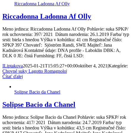
Riccadonna Ladonna Af Olly
Riccadonna Ladonna Af Olly
Meno jedinca: Riccadonna Ladonna Af Olly Pohlavie: suka SPKP/
rok uchovnenia: 397/ 2021 Dátum narodenia: 26.1.2019 Farba/ typ
srsti: biela s hnedou Výška v kohútiku: 41 cm Registračné číslo:
SPKP 397 Chovateľ: Sjöström Randi, SWE Majiteľ: Jana
Kadnárová Kontaktné údaje: DNA profile - Laboklin DBK: A,
DLK 0 JE: čistá Furnishing: FF, čistá LSD:
ILiptakova
2025-01-21T15:05:27+00:00
október 4, 2021
|
Kategórie:
Chovné suky Lagotto Romagnolo
|
Čítať ďalej
Solipse Bacio da Chanel
Solipse Bacio da Chanel
Meno jedinca: Solipse Bacio da Chanel Pohlavie: suka SPKP/ rok
uchovnenia: 417/ 2021 Dátum narodenia: 24.7.2019 Farba/ typ
srsti: biela s hnedou Výška v kohútiku: 43,5 cm Registračné číslo: