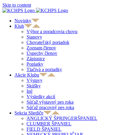
Skip to content
Novinky
Klub
Výbor a poradcovia chovu
Stanovy
Chovateľský poriadok
Zoznam členov
Úspechy členov
Zápisnice
Poplatky
Tlačivá a poriadky
Akcie Klubu
Výstavy
Skúšky
Iné
Výsledky akcií
Súťaž výstavný pes roka
Súťaž pracovný pes roka
Sekcia Sliediče
ANGLICKÝ ŠPRINGERŠPANIEL
CLUMBER ŠPANIEL
FIELD ŠPANIEL
NEMECKÝ PREPELIČIAR