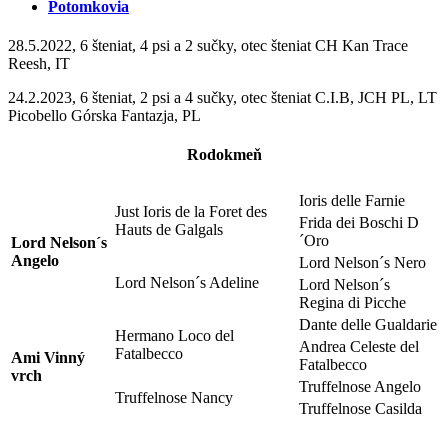
Potomkovia
28.5.2022, 6 šteniat, 4 psi a 2 sučky, otec šteniat CH Kan Trace
Reesh, IT
24.2.2023, 6 šteniat, 2 psi a 4 sučky, otec šteniat C.I.B, JCH PL, LT
Picobello Górska Fantazja, PL
Rodokmeň
Ioris delle Farnie
Just Ioris de la Foret des
Frida dei Boschi D
Hauts de Galgals
´Oro
Lord Nelson´s
Angelo
Lord Nelson´s Nero
Lord Nelson´s Adeline
Lord Nelson´s
Regina di Picche
Dante delle Gualdarie
Hermano Loco del
Andrea Celeste del
Fatalbecco
Ami Vinný
Fatalbecco
vrch
Truffelnose Angelo
Truffelnose Nancy
Truffelnose Casilda