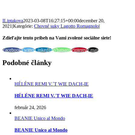
ILiptakova
2023-03-08T16:27:15+00:00
december 20,
2021
|
Kategórie:
Chovné suky Lagotto Romagnolo
|
Zdieľajte tento príbeh na Vami zvolené sociálne siete!
Facebook
Twitter
LinkedIn
Whatsapp
Pinterest
Email
Podobné články
HÉLÉNE REMI V.´T WIE DACH-IE
HÉLÉNE REMI V.´T WIE DACH-IE
február 24, 2026
BEANIE Unico al Mondo
BEANIE Unico al Mondo