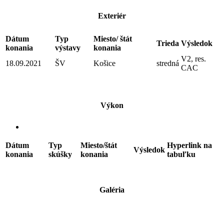
Exteriér
Dátum
Typ
Miesto/ štát
Trieda
Výsledok
konania
výstavy
konania
V2, res.
18.09.2021
ŠV
Košice
stredná
CAC
Výkon
Dátum
Typ
Miesto/štát
Hyperlink na
Výsledok
konania
skúšky
konania
tabuľku
Galéria