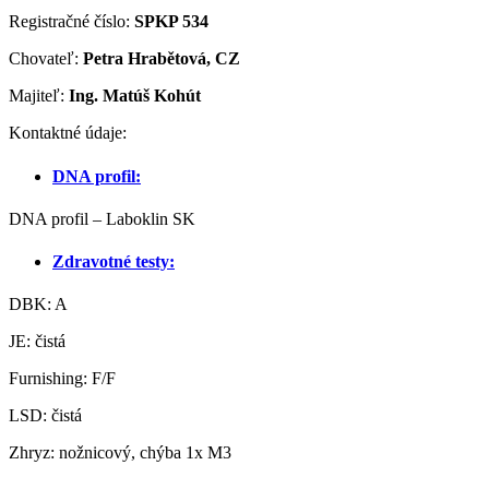
Registračné číslo:
SPKP 534
Chovateľ:
Petra Hrabětová, CZ
Majiteľ:
Ing. Matúš Kohút
Kontaktné údaje:
DNA profil:
DNA profil – Laboklin SK
Zdravotné testy:
DBK: A
JE: čistá
Furnishing: F/F
LSD: čistá
Zhryz: nožnicový, chýba 1x M3