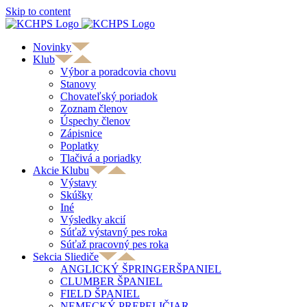
Skip to content
Novinky
Klub
Výbor a poradcovia chovu
Stanovy
Chovateľský poriadok
Zoznam členov
Úspechy členov
Zápisnice
Poplatky
Tlačivá a poriadky
Akcie Klubu
Výstavy
Skúšky
Iné
Výsledky akcií
Súťaž výstavný pes roka
Súťaž pracovný pes roka
Sekcia Sliediče
ANGLICKÝ ŠPRINGERŠPANIEL
CLUMBER ŠPANIEL
FIELD ŠPANIEL
NEMECKÝ PREPELIČIAR