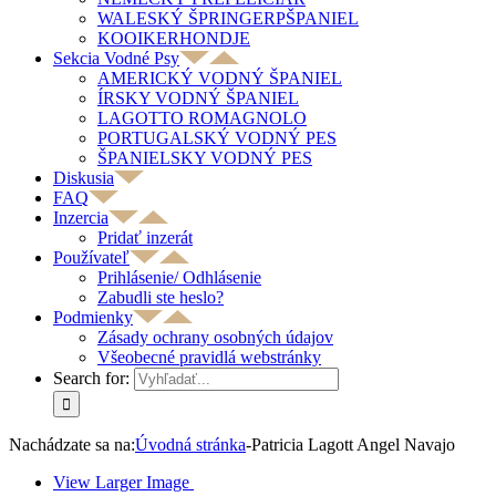
WALESKÝ ŠPRINGERPŠPANIEL
KOOIKERHONDJE
Sekcia Vodné Psy
AMERICKÝ VODNÝ ŠPANIEL
ÍRSKY VODNÝ ŠPANIEL
LAGOTTO ROMAGNOLO
PORTUGALSKÝ VODNÝ PES
ŠPANIELSKY VODNÝ PES
Diskusia
FAQ
Inzercia
Pridať inzerát
Používateľ
Prihlásenie/ Odhlásenie
Zabudli ste heslo?
Podmienky
Zásady ochrany osobných údajov
Všeobecné pravidlá webstránky
Search for:
Nachádzate sa na:
Úvodná stránka
-
Patricia Lagott Angel Navajo
View Larger Image