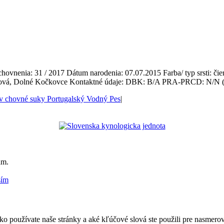
vnenia: 31 / 2017 Dátum narodenia: 07.07.2015 Farba/ typ srsti: čier
nová, Dolné Kočkovce Kontaktné údaje: DBK: B/A PRA-PRCD: N/N (
v chovné suky Portugalský Vodný Pes
|
am.
sím
používate naše stránky a aké kľúčové slová ste použili pre nasmerovani