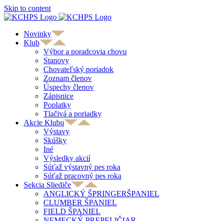
Skip to content
Novinky
Klub
Výbor a poradcovia chovu
Stanovy
Chovateľský poriadok
Zoznam členov
Úspechy členov
Zápisnice
Poplatky
Tlačivá a poriadky
Akcie Klubu
Výstavy
Skúšky
Iné
Výsledky akcií
Súťaž výstavný pes roka
Súťaž pracovný pes roka
Sekcia Sliediče
ANGLICKÝ ŠPRINGERŠPANIEL
CLUMBER ŠPANIEL
FIELD ŠPANIEL
NEMECKÝ PREPELIČIAR