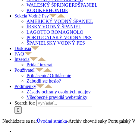
WALESKÝ ŠPRINGERPŠPANIEL
KOOIKERHONDJE
Sekcia Vodné Psy
AMERICKÝ VODNÝ ŠPANIEL
ÍRSKY VODNÝ ŠPANIEL
LAGOTTO ROMAGNOLO
PORTUGALSKÝ VODNÝ PES
ŠPANIELSKY VODNÝ PES
Diskusia
FAQ
Inzercia
Pridať inzerát
Používateľ
Prihlásenie/ Odhlásenie
Zabudli ste heslo?
Podmienky
Zásady ochrany osobných údajov
Všeobecné pravidlá webstránky
Search for:
Nachádzate sa na:
Úvodná stránka
-
Archív chovné suky Portugalský 