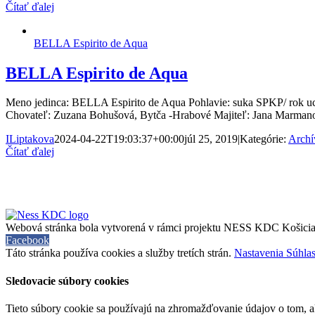
Čítať ďalej
BELLA Espirito de Aqua
BELLA Espirito de Aqua
Meno jedinca: BELLA Espirito de Aqua Pohlavie: suka SPKP/ rok ucho
Chovateľ: Zuzana Bohušová, Bytča -Hrabové Majiteľ: Jana Marma
ILiptakova
2024-04-22T19:03:37+00:00
júl 25, 2019
|
Kategórie:
Archí
Čítať ďalej
Webová stránka bola vytvorená v rámci projektu NESS KDC Košici
Facebook
Táto stránka používa cookies a služby tretích strán.
Nastavenia
Súhla
Sledovacie súbory cookies
Tieto súbory cookie sa používajú na zhromažďovanie údajov o tom, ako 