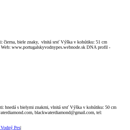
 čierna, biele znaky, vlnitá srsť Výška v kohútiku: 51 cm
7 Web: www.portugalskyvodnypes.webnode.sk DNA profil -
: hnedá s bielymi znakmi, vlnitá srsť Výška v kohútiku: 50 cm
kwaterdiamond.com, blackwaterdiamond@gmail.com, tel:
ý Vodný Pes
|