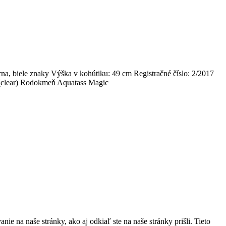
na, biele znaky Výška v kohútiku: 49 cm Registračné číslo: 2/2017
clear) Rodokmeň Aquatass Magic
e na naše stránky, ako aj odkiaľ ste na naše stránky prišli. Tieto