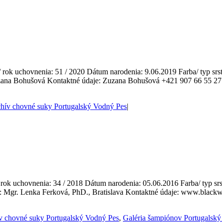
rok uchovnenia: 51 / 2020 Dátum narodenia: 9.06.2019 Farba/ typ srsti:
uzana Bohušová Kontaktné údaje: Zuzana Bohušová +421 907 66 55 2
hív chovné suky Portugalský Vodný Pes
|
ok uchovnenia: 34 / 2018 Dátum narodenia: 05.06.2016 Farba/ typ srsti
ľ: Mgr. Lenka Ferková, PhD., Bratislava Kontaktné údaje: www.blac
v chovné suky Portugalský Vodný Pes
,
Galéria šampiónov Portugalsk