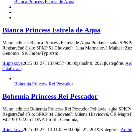
Bianca Princess Estrela de Aqua
Bianca Princess Estrela de Aqua
Meno jedinca: Bianca Princess Estrela de Aqua Pohlavie: suka SPKP/ 
Registračné číslo: SPKP 51 Chovateľ: Jana Marmanová Majiteľ: Z
Genomia, SK Farba/Typ srsti:
ILiptakova
2025-03-27T13:09:57+00:00
január 8, 2021
|
Kategórie:
Arc
Čítať ďalej
Bohemia Princess Rei Pescador
Bohemia Princess Rei Pescador
Meno jedinca: Bohemia Princess Rei Pescador Pohlavie: suka SPKP/ r
Registračné číslo: SPKP 34 Chovateľ: Milena Hlavicová, ČR Majite
+421901922251 DNA Profil - Genomia,
ILiptakova
2025-03-27T13:11:02+00:00
júl 25, 2019
|
Kategórie:
Archí