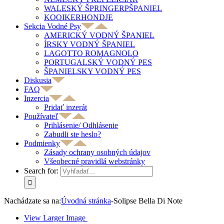
WALESKÝ ŠPRINGERPŠPANIEL
KOOIKERHONDJE
Sekcia Vodné Psy
AMERICKÝ VODNÝ ŠPANIEL
ÍRSKY VODNÝ ŠPANIEL
LAGOTTO ROMAGNOLO
PORTUGALSKÝ VODNÝ PES
ŠPANIELSKY VODNÝ PES
Diskusia
FAQ
Inzercia
Pridať inzerát
Používateľ
Prihlásenie/ Odhlásenie
Zabudli ste heslo?
Podmienky
Zásady ochrany osobných údajov
Všeobecné pravidlá webstránky
Search for:
Nachádzate sa na:
Úvodná stránka
-
Solipse Bella Di Note
View Larger Image