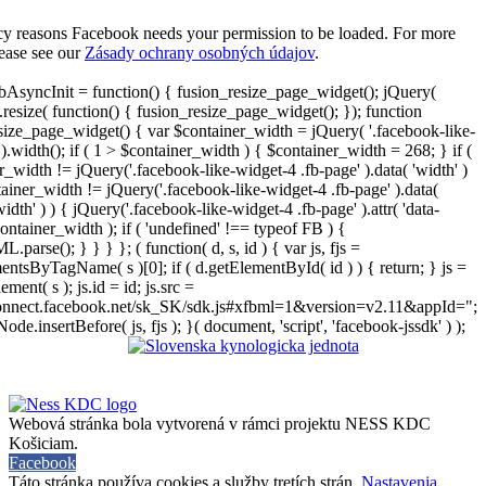
cy reasons Facebook needs your permission to be loaded. For more
lease see our
Zásady ochrany osobných údajov
.
AsyncInit = function() { fusion_resize_page_widget(); jQuery(
resize( function() { fusion_resize_page_widget(); }); function
size_page_widget() { var $container_width = jQuery( '.facebook-like-
).width(); if ( 1 > $container_width ) { $container_width = 268; } if (
r_width != jQuery('.facebook-like-widget-4 .fb-page' ).data( 'width' )
iner_width != jQuery('.facebook-like-widget-4 .fb-page' ).data(
width' ) ) { jQuery('.facebook-like-widget-4 .fb-page' ).attr( 'data-
ontainer_width ); if ( 'undefined' !== typeof FB ) {
arse(); } } } }; ( function( d, s, id ) { var js, fjs =
entsByTagName( s )[0]; if ( d.getElementById( id ) ) { return; } js =
ement( s ); js.id = id; js.src =
connect.facebook.net/sk_SK/sdk.js#xfbml=1&version=v2.11&appId=";
Node.insertBefore( js, fjs ); }( document, 'script', 'facebook-jssdk' ) );
Webová stránka bola vytvorená v rámci projektu NESS KDC
Košiciam.
Facebook
Táto stránka používa cookies a služby tretích strán.
Nastavenia