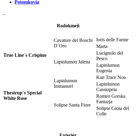
Potomkovia
–
Rodokmeň
Ioris delle Farnie
Cavatore dei Boschi
D´Oro
Marta
Lucignolo del
True Line´s Crispino
Pesco
Lapinlumon Jalena
Lapinlumon
Eugenia
Kan Trace Noa
Lapinlumon
Lapinlumon
Immanuel
Cassiopeia
Thestrup´s Special
Romeo Gorska
White Rose
Fantazja
Solipse Santa Fiore
Solipse Gioia del
Colle
Exteriér