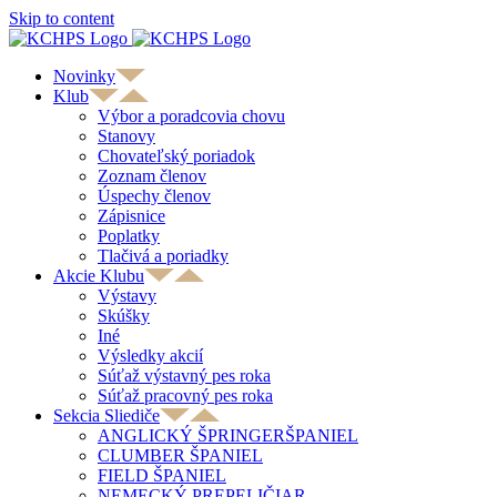
Skip to content
Novinky
Klub
Výbor a poradcovia chovu
Stanovy
Chovateľský poriadok
Zoznam členov
Úspechy členov
Zápisnice
Poplatky
Tlačivá a poriadky
Akcie Klubu
Výstavy
Skúšky
Iné
Výsledky akcií
Súťaž výstavný pes roka
Súťaž pracovný pes roka
Sekcia Sliediče
ANGLICKÝ ŠPRINGERŠPANIEL
CLUMBER ŠPANIEL
FIELD ŠPANIEL
NEMECKÝ PREPELIČIAR