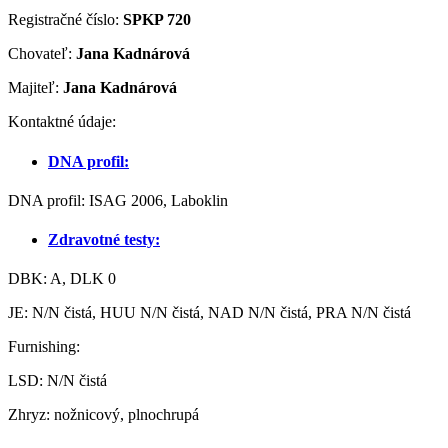
Registračné číslo:
SPKP 720
Chovateľ:
Jana Kadnárová
Majiteľ:
Jana Kadnárová
Kontaktné údaje:
DNA profil:
DNA profil: ISAG 2006, Laboklin
Zdravotné testy:
DBK: A, DLK 0
JE: N/N čistá, HUU N/N čistá, NAD N/N čistá, PRA N/N čistá
Furnishing:
LSD: N/N čistá
Zhryz: nožnicový, plnochrupá