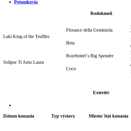
Potomkovia
Rodokmeň
Florance della Geminiola
Laki King of the Truffles
Beta
Rozebottel´s Big Spender
Solipse Ti Amo Laura
Coco
Exteriér
Dátum konania
Typ výstavy
Miesto/ štát konania