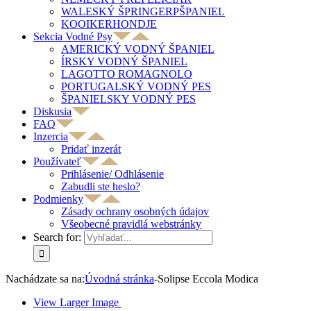
WALESKÝ ŠPRINGERPŠPANIEL
KOOIKERHONDJE
Sekcia Vodné Psy
AMERICKÝ VODNÝ ŠPANIEL
ÍRSKY VODNÝ ŠPANIEL
LAGOTTO ROMAGNOLO
PORTUGALSKÝ VODNÝ PES
ŠPANIELSKY VODNÝ PES
Diskusia
FAQ
Inzercia
Pridať inzerát
Používateľ
Prihlásenie/ Odhlásenie
Zabudli ste heslo?
Podmienky
Zásady ochrany osobných údajov
Všeobecné pravidlá webstránky
Search for:
Nachádzate sa na:
Úvodná stránka
-
Solipse Eccola Modica
View Larger Image