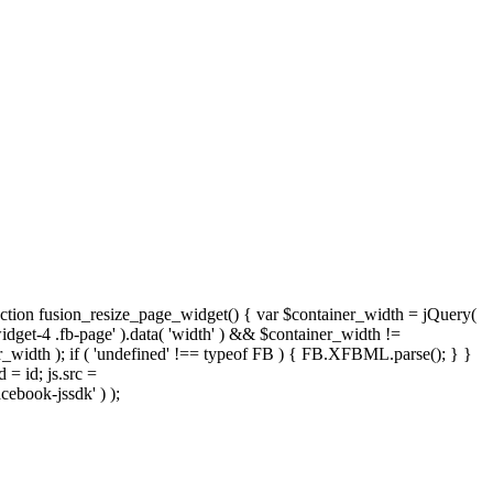
nction fusion_resize_page_widget() { var $container_width = jQuery(
widget-4 .fb-page' ).data( 'width' ) && $container_width !=
iner_width ); if ( 'undefined' !== typeof FB ) { FB.XFBML.parse(); } }
 = id; js.src =
cebook-jssdk' ) );