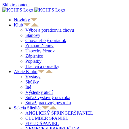
Skip to content
Novinky
Klub
Výbor a poradcovia chovu
Stanovy
Chovateľský poriadok
Zoznam členov
Úspechy členov
Zápisnice
Poplatky
Tlačivá a poriadky
Akcie Klubu
Výstavy
Skúšky
Iné
Výsledky akcií
Súťaž výstavný pes roka
Súťaž pracovný pes roka
Sekcia Sliediče
ANGLICKÝ ŠPRINGERŠPANIEL
CLUMBER ŠPANIEL
FIELD ŠPANIEL
NEMECKÝ PREPELIČIAR