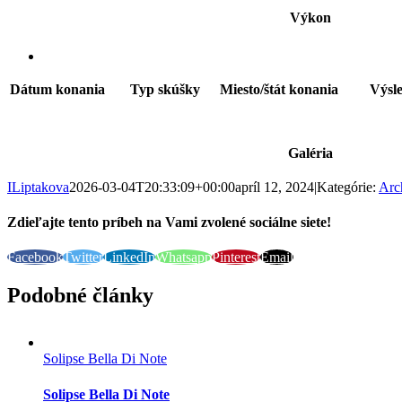
Výkon
Dátum konania
Typ skúšky
Miesto/štát konania
Výsl
Galéria
ILiptakova
2026-03-04T20:33:09+00:00
apríl 12, 2024
|
Kategórie:
Arc
Zdieľajte tento príbeh na Vami zvolené sociálne siete!
Facebook
Twitter
LinkedIn
Whatsapp
Pinterest
Email
Podobné články
Solipse Bella Di Note
Solipse Bella Di Note