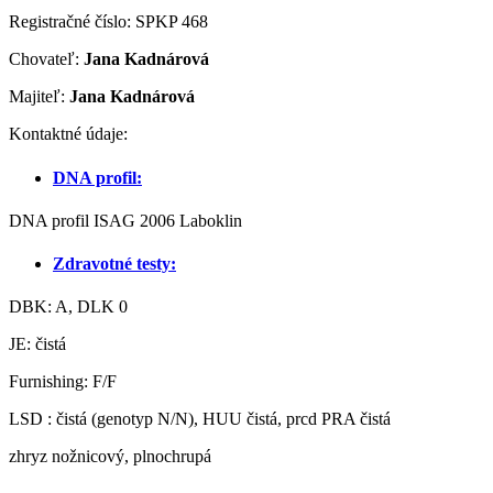
Registračné číslo: SPKP 468
Chovateľ:
Jana Kadnárová
Majiteľ:
Jana Kadnárová
Kontaktné údaje:
DNA profil:
DNA profil ISAG 2006 Laboklin
Zdravotné testy:
DBK: A, DLK 0
JE: čistá
Furnishing: F/F
LSD : čistá (genotyp N/N), HUU čistá, prcd PRA čistá
zhryz nožnicový, plnochrupá