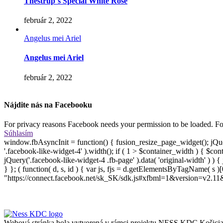
Thestrup´s Special White Rose
február 2, 2022
Angelus mei Ariel
Angelus mei Ariel
február 2, 2022
Nájdite nás na Facebooku
For privacy reasons Facebook needs your permission to be loaded. For
Súhlasím
window.fbAsyncInit = function() { fusion_resize_page_widget(); jQue
'.facebook-like-widget-4' ).width(); if ( 1 > $container_width ) { $co
jQuery('.facebook-like-widget-4 .fb-page' ).data( 'original-width' ) ) 
} }; ( function( d, s, id ) { var js, fjs = d.getElementsByTagName( s )[0]
"https://connect.facebook.net/sk_SK/sdk.js#xfbml=1&version=v2.11&appI
Webová stránka bola vytvorená v rámci projektu NESS KDC Košici