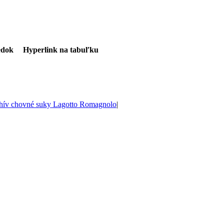
edok
Hyperlink na tabuľku
hív chovné suky Lagotto Romagnolo
|