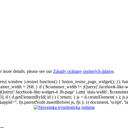
 more details, please see our
Zásady ochrany osobných údajov
.
ry( window ).resize( function() { fusion_resize_page_widget(); }); fu
ntainer_width = 268; } if ( $container_width != jQuery('.facebook-like-
{ jQuery('.facebook-like-widget-4 .fb-page' ).attr( 'data-width', $conta
; if ( d.getElementById( id ) ) { return; } js = d.createElement( s ); js.id
d="; fjs.parentNode.insertBefore( js, fjs ); }( document, 'script', 'fa
am.