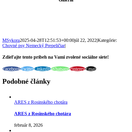
MSykora
2025-04-28T12:51:53+00:00
júl 22, 2022
|
Kategórie:
Chovné psy Nemecký Prepeličiar
|
Zdieľajte tento príbeh na Vami zvolené sociálne siete!
Facebook
Twitter
LinkedIn
Whatsapp
Pinterest
Email
Podobné články
ARES z Rosinského chotára
ARES z Rosinského chotára
február 8, 2026