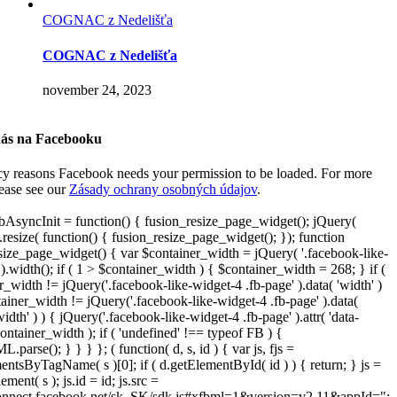
COGNAC z Nedelišťa
COGNAC z Nedelišťa
november 24, 2023
nás na Facebooku
cy reasons Facebook needs your permission to be loaded. For more
lease see our
Zásady ochrany osobných údajov
.
AsyncInit = function() { fusion_resize_page_widget(); jQuery(
resize( function() { fusion_resize_page_widget(); }); function
size_page_widget() { var $container_width = jQuery( '.facebook-like-
).width(); if ( 1 > $container_width ) { $container_width = 268; } if (
r_width != jQuery('.facebook-like-widget-4 .fb-page' ).data( 'width' )
iner_width != jQuery('.facebook-like-widget-4 .fb-page' ).data(
width' ) ) { jQuery('.facebook-like-widget-4 .fb-page' ).attr( 'data-
ontainer_width ); if ( 'undefined' !== typeof FB ) {
arse(); } } } }; ( function( d, s, id ) { var js, fjs =
entsByTagName( s )[0]; if ( d.getElementById( id ) ) { return; } js =
ement( s ); js.id = id; js.src =
connect.facebook.net/sk_SK/sdk.js#xfbml=1&version=v2.11&appId=";