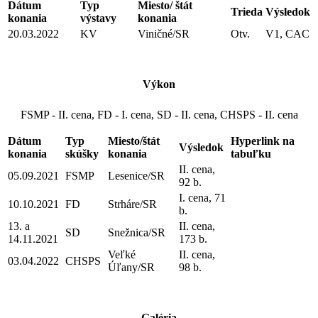
Dátum
Typ
Miesto/ štát
Trieda
Výsledok
konania
výstavy
konania
20.03.2022
KV
Viničné/SR
Otv.
V1, CAC
Výkon
FSMP - II. cena, FD - I. cena, SD - II. cena, CHSPS - II. cena
Dátum
Typ
Miesto/štát
Hyperlink na
Výsledok
konania
skúšky
konania
tabuľku
II. cena,
05.09.2021
FSMP
Lesenice/SR
92 b.
I. cena, 71
10.10.2021
FD
Strháre/SR
b.
13. a
II. cena,
SD
Snežnica/SR
14.11.2021
173 b.
Veľké
II. cena,
03.04.2022
CHSPS
Úľany/SR
98 b.
Galéria