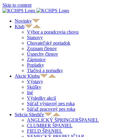
Skip to content
Novinky
Klub
Výbor a poradcovia chovu
Stanovy
Chovateľský poriadok
Zoznam členov
Úspechy členov
Zápisnice
Poplatky
Tlačivá a poriadky
Akcie Klubu
Výstavy
Skúšky
Iné
Výsledky akcií
Súťaž výstavný pes roka
Súťaž pracovný pes roka
Sekcia Sliediče
ANGLICKÝ ŠPRINGERŠPANIEL
CLUMBER ŠPANIEL
FIELD ŠPANIEL
NEMECKÝ PREPELIČIAR