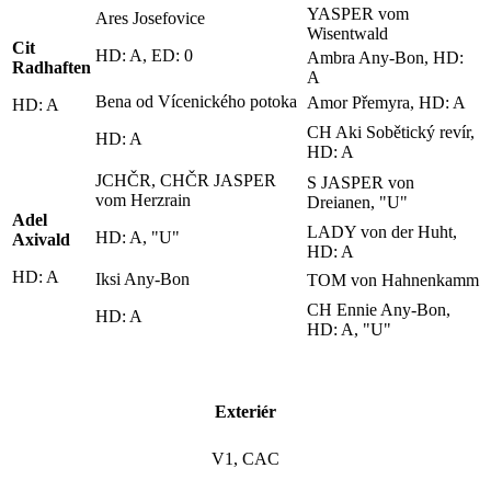
YASPER vom
Ares Josefovice
Wisentwald
Cit
HD: A, ED: 0
Ambra Any-Bon, HD:
Radhaften
A
Bena od Vícenického potoka
Amor Přemyra, HD: A
HD: A
CH Aki Sobětický revír,
HD: A
HD: A
JCHČR, CHČR JASPER
S JASPER von
vom Herzrain
Dreianen, "U"
Adel
LADY von der Huht,
HD: A, "U"
Axivald
HD: A
HD: A
Iksi Any-Bon
TOM von Hahnenkamm
CH Ennie Any-Bon,
HD: A
HD: A, "U"
Exteriér
V1, CAC