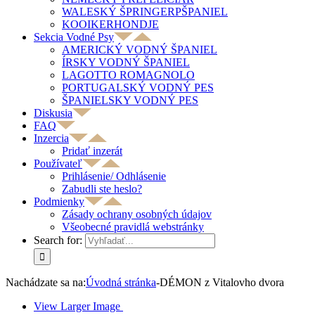
WALESKÝ ŠPRINGERPŠPANIEL
KOOIKERHONDJE
Sekcia Vodné Psy
AMERICKÝ VODNÝ ŠPANIEL
ÍRSKY VODNÝ ŠPANIEL
LAGOTTO ROMAGNOLO
PORTUGALSKÝ VODNÝ PES
ŠPANIELSKY VODNÝ PES
Diskusia
FAQ
Inzercia
Pridať inzerát
Používateľ
Prihlásenie/ Odhlásenie
Zabudli ste heslo?
Podmienky
Zásady ochrany osobných údajov
Všeobecné pravidlá webstránky
Search for:
Nachádzate sa na:
Úvodná stránka
-
DÉMON z Vitalovho dvora
View Larger Image