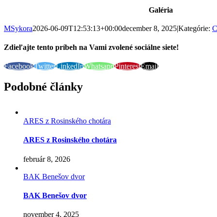
Galéria
MSykora
2026-06-09T12:53:13+00:00
december 8, 2025
|
Kategórie:
C
Zdieľajte tento príbeh na Vami zvolené sociálne siete!
Facebook
Twitter
LinkedIn
Whatsapp
Pinterest
Email
Podobné články
ARES z Rosinského chotára
ARES z Rosinského chotára
február 8, 2026
BAK Benešov dvor
BAK Benešov dvor
november 4, 2025