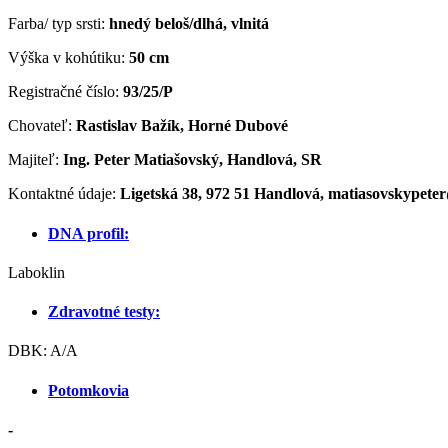
Farba/ typ srsti:
hnedý beloš/dlhá, vlnitá
Výška v kohútiku:
50 cm
Registračné číslo:
93/25/P
Chovateľ:
Rastislav Bažík, Horné Dubové
Majiteľ:
Ing. Peter Matiašovský, Handlová, SR
Kontaktné údaje:
Ligetská 38, 972 51 Handlová, matiasovskypete
DNA profil:
Laboklin
Zdravotné testy:
DBK: A/A
Potomkovia
-