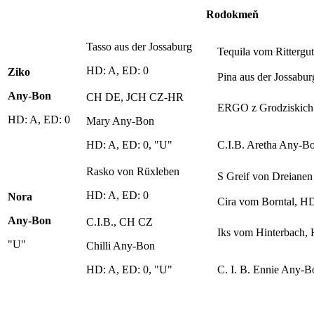
Rodokmeň
Tasso aus der Jossaburg
Tequila vom Rittergu
HD: A, ED: 0
Ziko
Pina aus der Jossabu
Any-Bon
CH DE, JCH CZ-HR
ERGO z Grodziskic
HD: A, ED: 0
Mary Any-Bon
HD: A, ED: 0, "U"
C.I.B. Aretha Any-B
Rasko von Rüxleben
S Greif von Dreianen
HD: A, ED: 0
Nora
Cira vom Borntal, H
Any-Bon
C.I.B., CH CZ
Iks vom Hinterbach,
"U"
Chilli Any-Bon
HD: A, ED: 0, "U"
C. I. B. Ennie Any-