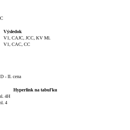
CC
Výsledok
V1, CAJC, JCC, KV Ml.
V1, CAC, CC
D - II. cena
Hyperlink na tabuľku
hl. 4H
hl. 4