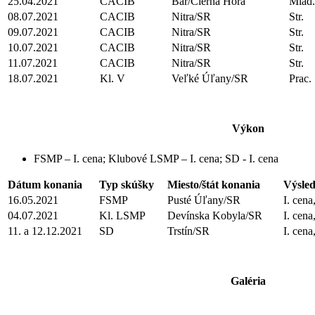
25.04.2021
CACIB
Bar/Čierna Hora
Mlad.
08.07.2021
CACIB
Nitra/SR
Str.
09.07.2021
CACIB
Nitra/SR
Str.
10.07.2021
CACIB
Nitra/SR
Str.
11.07.2021
CACIB
Nitra/SR
Str.
18.07.2021
Kl. V
Veľké Úľany/SR
Prac.
Výkon
FSMP – I. cena; Klubové LSMP – I. cena; SD - I. cena
Dátum konania
Typ skúšky
Miesto/štát konania
Výsle
16.05.2021
FSMP
Pusté Úľany/SR
I. cena
04.07.2021
Kl. LSMP
Devínska Kobyla/SR
I. cena
11. a 12.12.2021
SD
Trstín/SR
I. cena
Galéria