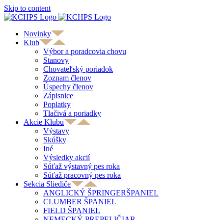
Skip to content
Novinky
Klub
Výbor a poradcovia chovu
Stanovy
Chovateľský poriadok
Zoznam členov
Úspechy členov
Zápisnice
Poplatky
Tlačivá a poriadky
Akcie Klubu
Výstavy
Skúšky
Iné
Výsledky akcií
Súťaž výstavný pes roka
Súťaž pracovný pes roka
Sekcia Sliediče
ANGLICKÝ ŠPRINGERŠPANIEL
CLUMBER ŠPANIEL
FIELD ŠPANIEL
NEMECKÝ PREPELIČIAR