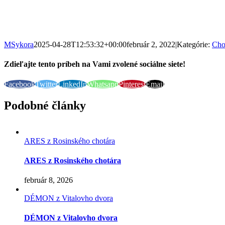
MSykora
2025-04-28T12:53:32+00:00
február 2, 2022
|
Kategórie:
Cho
Zdieľajte tento príbeh na Vami zvolené sociálne siete!
Facebook
Twitter
LinkedIn
Whatsapp
Pinterest
Email
Podobné články
ARES z Rosinského chotára
ARES z Rosinského chotára
február 8, 2026
DÉMON z Vitalovho dvora
DÉMON z Vitalovho dvora