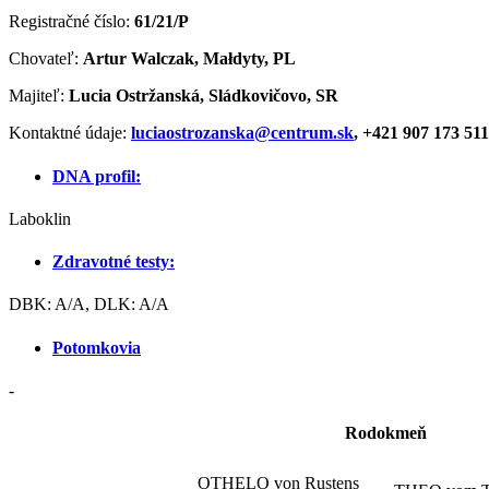
Registračné číslo:
61/21/P
Chovateľ:
Artur Walczak, Małdyty, PL
Majiteľ:
Lucia Ostržanská, Sládkovičovo, SR
Kontaktné údaje:
luciaostrozanska@centrum.sk
, +421 907 173 511
DNA profil:
Laboklin
Zdravotné testy:
DBK: A/A, DLK: A/A
Potomkovia
-
Rodokmeň
OTHELO von Rustens