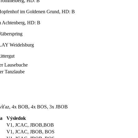
rommelberg, HD: B
pfenhof im Goldenen Grund, HD: B
Achtenberg, HD: B
äberspring
AY Weidelsburg
ttergut
r Lausebuche
er Tanzlaube
víťaz, 4x BOB, 4x BOS, 3x JBOB
da
Výsledok
V1, JCAC, JBOB,BOB
V1, JCAC, JBOB, BOS