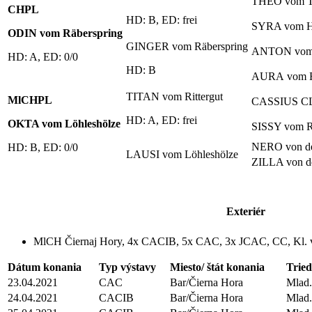
THEO vom T
CHPL
HD: B, ED: frei
SYRA vom Ho
ODIN vom Räberspring
GINGER vom Räberspring
ANTON vom 
HD: A, ED: 0/0
HD: B
AURA vom R
TITAN vom Rittergut
MlCHPL
CASSIUS CL
HD: A, ED: frei
OKTA vom Löhleshölze
SISSY vom Ri
NERO von de
HD: B, ED: 0/0
LAUSI vom Löhleshölze
ZILLA von d
Exteriér
MlCH Čiernaj Hory, 4x CACIB, 5x CAC, 3x JCAC, CC, Kl. 
Dátum konania
Typ výstavy
Miesto/ štát konania
Trie
23.04.2021
CAC
Bar/Čierna Hora
Mlad.
24.04.2021
CACIB
Bar/Čierna Hora
Mlad.