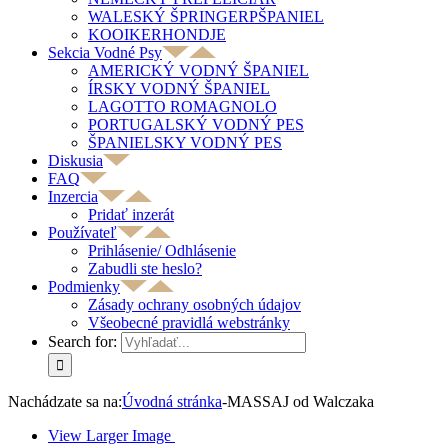
WALESKÝ ŠPRINGERPŠPANIEL
KOOIKERHONDJE
Sekcia Vodné Psy
AMERICKÝ VODNÝ ŠPANIEL
ÍRSKY VODNÝ ŠPANIEL
LAGOTTO ROMAGNOLO
PORTUGALSKÝ VODNÝ PES
ŠPANIELSKY VODNÝ PES
Diskusia
FAQ
Inzercia
Pridať inzerát
Používateľ
Prihlásenie/ Odhlásenie
Zabudli ste heslo?
Podmienky
Zásady ochrany osobných údajov
Všeobecné pravidlá webstránky
Search for:
Nachádzate sa na:
Úvodná stránka
-
MASSAJ od Walczaka
View Larger Image