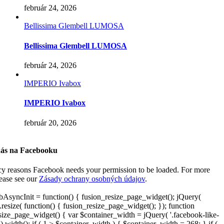
február 24, 2026
Bellissima Glembell LUMOSA
Bellissima Glembell LUMOSA
február 24, 2026
IMPERIO Ivabox
IMPERIO Ivabox
február 20, 2026
nás na Facebooku
cy reasons Facebook needs your permission to be loaded. For more
lease see our
Zásady ochrany osobných údajov
.
AsyncInit = function() { fusion_resize_page_widget(); jQuery(
resize( function() { fusion_resize_page_widget(); }); function
size_page_widget() { var $container_width = jQuery( '.facebook-like-
).width(); if ( 1 > $container_width ) { $container_width = 268; } if (