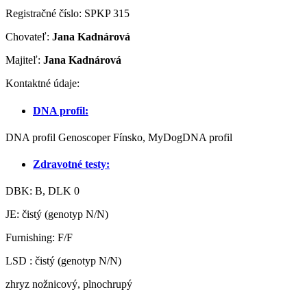
Registračné číslo: SPKP 315
Chovateľ:
Jana Kadnárová
Majiteľ:
Jana Kadnárová
Kontaktné údaje:
DNA profil:
DNA profil Genoscoper Fínsko, MyDogDNA profil
Zdravotné testy:
DBK: B, DLK 0
JE: čistý (genotyp N/N)
Furnishing: F/F
LSD : čistý (genotyp N/N)
zhryz nožnicový, plnochrupý