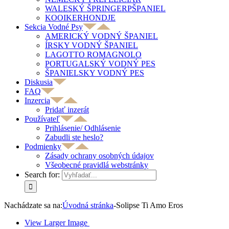
WALESKÝ ŠPRINGERPŠPANIEL
KOOIKERHONDJE
Sekcia Vodné Psy
AMERICKÝ VODNÝ ŠPANIEL
ÍRSKY VODNÝ ŠPANIEL
LAGOTTO ROMAGNOLO
PORTUGALSKÝ VODNÝ PES
ŠPANIELSKY VODNÝ PES
Diskusia
FAQ
Inzercia
Pridať inzerát
Používateľ
Prihlásenie/ Odhlásenie
Zabudli ste heslo?
Podmienky
Zásady ochrany osobných údajov
Všeobecné pravidlá webstránky
Search for:
Nachádzate sa na:
Úvodná stránka
-
Solipse Ti Amo Eros
View Larger Image