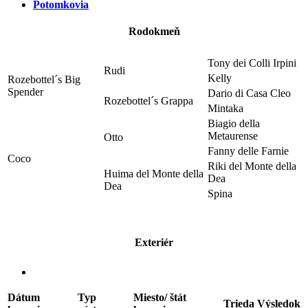
Potomkovia
Rodokmeň
Tony dei Colli Irpini
Rudi
Kelly
Rozebottel´s Big
Spender
Dario di Casa Cleo
Rozebottel´s Grappa
Mintaka
Biagio della
Metaurense
Otto
Fanny delle Farnie
Coco
Riki del Monte della
Huima del Monte della
Dea
Dea
Spina
Exteriér
Dátum
Typ
Miesto/ štát
Trieda
Výsledok