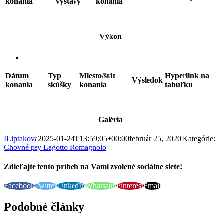
konania
výstavy
konania
Výkon
Dátum
Typ
Miesto/štát
Hyperlink na
Výsledok
konania
skúšky
konania
tabuľku
Galéria
ILiptakova
2025-01-24T13:59:05+00:00
február 25, 2020
|
Kategórie:
Chovné psy Lagotto Romagnolo
|
Zdieľajte tento príbeh na Vami zvolené sociálne siete!
Facebook
Twitter
LinkedIn
Whatsapp
Pinterest
Email
Podobné články