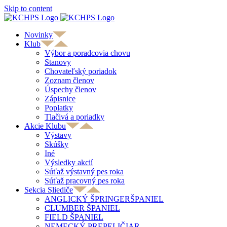
Skip to content
Novinky
Klub
Výbor a poradcovia chovu
Stanovy
Chovateľský poriadok
Zoznam členov
Úspechy členov
Zápisnice
Poplatky
Tlačivá a poriadky
Akcie Klubu
Výstavy
Skúšky
Iné
Výsledky akcií
Súťaž výstavný pes roka
Súťaž pracovný pes roka
Sekcia Sliediče
ANGLICKÝ ŠPRINGERŠPANIEL
CLUMBER ŠPANIEL
FIELD ŠPANIEL
NEMECKÝ PREPELIČIAR