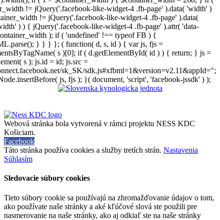
r_width != jQuery('.facebook-like-widget-4 .fb-page' ).data( 'width' )
iner_width != jQuery('.facebook-like-widget-4 .fb-page' ).data(
width' ) ) { jQuery('.facebook-like-widget-4 .fb-page' ).attr( 'data-
ontainer_width ); if ( 'undefined' !== typeof FB ) {
arse(); } } } }; ( function( d, s, id ) { var js, fjs =
entsByTagName( s )[0]; if ( d.getElementById( id ) ) { return; } js =
ement( s ); js.id = id; js.src =
connect.facebook.net/sk_SK/sdk.js#xfbml=1&version=v2.11&appId=";
Node.insertBefore( js, fjs ); }( document, 'script', 'facebook-jssdk' ) );
Webová stránka bola vytvorená v rámci projektu NESS KDC
Košiciam.
Facebook
Táto stránka používa cookies a služby tretích strán.
Nastavenia
Súhlasím
Sledovacie súbory cookies
Tieto súbory cookie sa používajú na zhromažďovanie údajov o tom,
ako používate naše stránky a aké kľúčové slová ste použili pre
nasmerovanie na naše stránky, ako aj odkiaľ ste na naše stránky