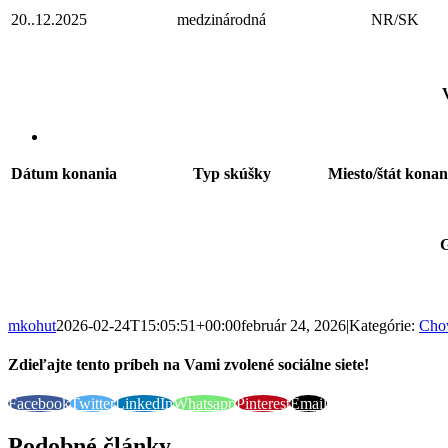
20..12.2025
medzinárodná
NR/SK
Dátum konania
Typ skúšky
Miesto/štát konan
G
mkohut
2026-02-24T15:05:51+00:00
február 24, 2026
|
Kategórie:
Cho
Zdieľajte tento príbeh na Vami zvolené sociálne siete!
Facebook
Twitter
LinkedIn
Whatsapp
Pinterest
Email
Podobné články