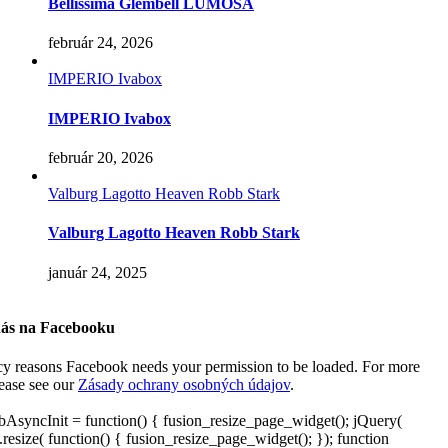
Bellissima Glembell LUMOSA
február 24, 2026
IMPERIO Ivabox
IMPERIO Ivabox
február 20, 2026
Valburg Lagotto Heaven Robb Stark
Valburg Lagotto Heaven Robb Stark
január 24, 2025
nás na Facebooku
cy reasons Facebook needs your permission to be loaded. For more
lease see our
Zásady ochrany osobných údajov
.
AsyncInit = function() { fusion_resize_page_widget(); jQuery(
resize( function() { fusion_resize_page_widget(); }); function