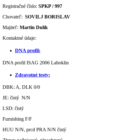
Registračné číslo:
SPKP / 997
Chovateľ:
SOVILJ BORISLAV
Majiteľ:
Martin Dulík
Kontaktné údaje:
DNA profil:
DNA profil ISAG 2006 Laboklin
Zdravotné testy:
DBK: A, DLK 0/0
JE: čistý N/N
LSD: čistý
Furnishing F/F
HUU N/N, prcd PRA N/N čistý