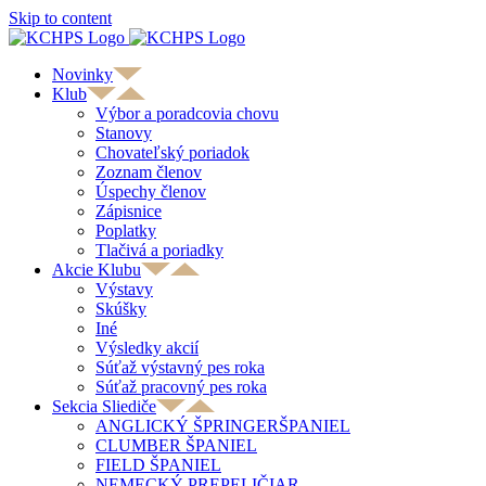
Skip to content
Novinky
Klub
Výbor a poradcovia chovu
Stanovy
Chovateľský poriadok
Zoznam členov
Úspechy členov
Zápisnice
Poplatky
Tlačivá a poriadky
Akcie Klubu
Výstavy
Skúšky
Iné
Výsledky akcií
Súťaž výstavný pes roka
Súťaž pracovný pes roka
Sekcia Sliediče
ANGLICKÝ ŠPRINGERŠPANIEL
CLUMBER ŠPANIEL
FIELD ŠPANIEL
NEMECKÝ PREPELIČIAR