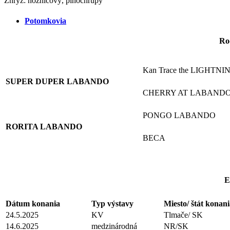
Zhryz: nožnicový, plnochrupý
Potomkovia
Ro
Kan Trace the LIGHTN
SUPER DUPER LABANDO
CHERRY AT LABAND
PONGO LABANDO
RORITA LABANDO
BECA
E
Dátum konania
Typ výstavy
Miesto/ štát konan
24.5.2025
KV
Tlmače/ SK
14.6.2025
medzinárodná
NR/SK