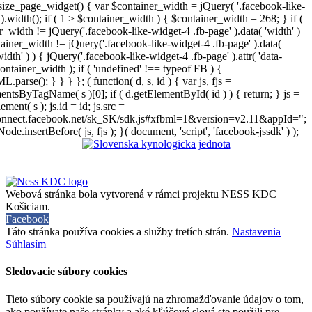
size_page_widget() { var $container_width = jQuery( '.facebook-like-
).width(); if ( 1 > $container_width ) { $container_width = 268; } if (
r_width != jQuery('.facebook-like-widget-4 .fb-page' ).data( 'width' )
iner_width != jQuery('.facebook-like-widget-4 .fb-page' ).data(
width' ) ) { jQuery('.facebook-like-widget-4 .fb-page' ).attr( 'data-
ontainer_width ); if ( 'undefined' !== typeof FB ) {
arse(); } } } }; ( function( d, s, id ) { var js, fjs =
entsByTagName( s )[0]; if ( d.getElementById( id ) ) { return; } js =
ement( s ); js.id = id; js.src =
connect.facebook.net/sk_SK/sdk.js#xfbml=1&version=v2.11&appId=";
Node.insertBefore( js, fjs ); }( document, 'script', 'facebook-jssdk' ) );
Webová stránka bola vytvorená v rámci projektu NESS KDC
Košiciam.
Facebook
Táto stránka používa cookies a služby tretích strán.
Nastavenia
Súhlasím
Sledovacie súbory cookies
Tieto súbory cookie sa používajú na zhromažďovanie údajov o tom,
ako používate naše stránky a aké kľúčové slová ste použili pre