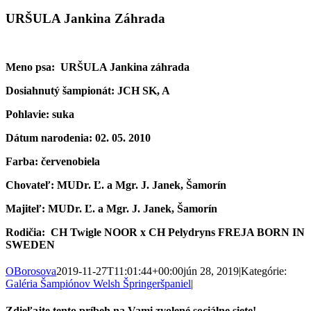
URŠULA Jankina Záhrada
Meno psa: URŠULA Jankina záhrada
Dosiahnutý šampionát: JCH SK, A
Pohlavie: suka
Dátum narodenia: 02. 05. 2010
Farba: červenobiela
Chovateľ: MUDr. Ľ. a Mgr. J. Janek, Šamorín
Majiteľ: MUDr. Ľ. a Mgr. J. Janek, Šamorín
Rodičia: CH Twigle NOOR x CH Pelydryns FREJA BORN IN
SWEDEN
OBorosova
2019-11-27T11:01:44+00:00
jún 28, 2019
|
Kategórie:
Galéria Šampiónov Welsh Špringeršpaniel
|
Zdieľajte tento príbeh na Vami zvolené sociálne siete!