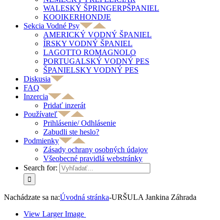
WALESKÝ ŠPRINGERPŠPANIEL
KOOIKERHONDJE
Sekcia Vodné Psy
AMERICKÝ VODNÝ ŠPANIEL
ÍRSKY VODNÝ ŠPANIEL
LAGOTTO ROMAGNOLO
PORTUGALSKÝ VODNÝ PES
ŠPANIELSKY VODNÝ PES
Diskusia
FAQ
Inzercia
Pridať inzerát
Používateľ
Prihlásenie/ Odhlásenie
Zabudli ste heslo?
Podmienky
Zásady ochrany osobných údajov
Všeobecné pravidlá webstránky
Search for:
Nachádzate sa na:
Úvodná stránka
-
URŠULA Jankina Záhrada
View Larger Image