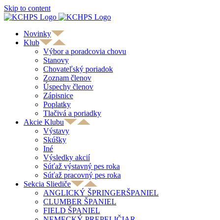
Skip to content
Novinky
Klub
Výbor a poradcovia chovu
Stanovy
Chovateľský poriadok
Zoznam členov
Úspechy členov
Zápisnice
Poplatky
Tlačivá a poriadky
Akcie Klubu
Výstavy
Skúšky
Iné
Výsledky akcií
Súťaž výstavný pes roka
Súťaž pracovný pes roka
Sekcia Sliediče
ANGLICKÝ ŠPRINGERŠPANIEL
CLUMBER ŠPANIEL
FIELD ŠPANIEL
NEMECKÝ PREPELIČIAR