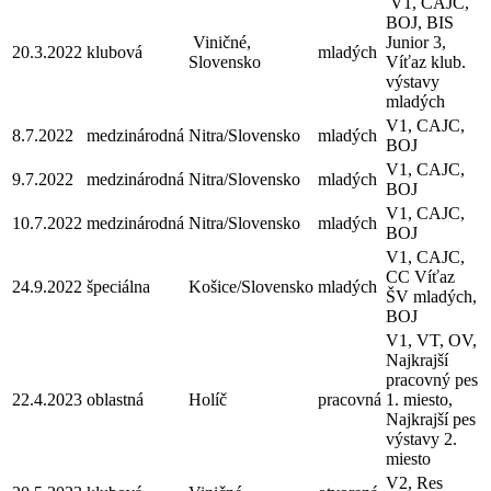
V1, CAJC,
BOJ, BIS
Viničné,
Junior 3,
20.3.2022
klubová
mladých
Slovensko
Víťaz klub.
výstavy
mladých
V1, CAJC,
8.7.2022
medzinárodná
Nitra/Slovensko
mladých
BOJ
V1, CAJC,
9.7.2022
medzinárodná
Nitra/Slovensko
mladých
BOJ
V1, CAJC,
10.7.2022
medzinárodná
Nitra/Slovensko
mladých
BOJ
V1, CAJC,
CC Víťaz
24.9.2022
špeciálna
Košice/Slovensko
mladých
ŠV mladých,
BOJ
V1, VT, OV,
Najkrajší
pracovný pes
22.4.2023
oblastná
Holíč
pracovná
1. miesto,
Najkrajší pes
výstavy 2.
miesto
V2, Res