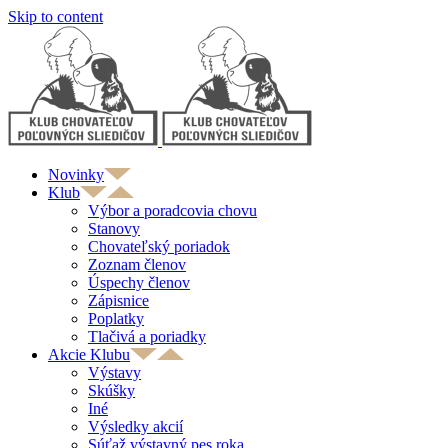
Skip to content
Novinky
Klub
Výbor a poradcovia chovu
Stanovy
Chovateľský poriadok
Zoznam členov
Úspechy členov
Zápisnice
Poplatky
Tlačivá a poriadky
Akcie Klubu
Výstavy
Skúšky
Iné
Výsledky akcií
Súťaž výstavný pes roka