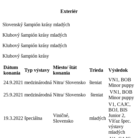
Exteriér
Slovenský šampión krásy mladých
Klubový šampión krásy mladých
Klubový šampión krásy mladých
Klubový šampión krásy
Dátum
Miesto/ štát
Typ výstavy
Trieda
Výsledok
konania
konania
VN1, BOB
24.9.2021
medzinárodná
Nitra/ Slovensko
šteniat
Minor puppy
VN1, BOB
25.9.2021
medzinárodná
Nitra/ Slovensko
šteniat
Minor puppy
V1, CAJC,
BOJ, BIS
Viničné,
Junior 2,
19.3.2022
špeciálna
mladých
Slovensko
Víťaz špec.
výstavy
mladých