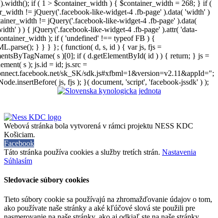
).width(); if ( 1 > $container_width ) { $container_width = 268; } if (
r_width != jQuery('.facebook-like-widget-4 .fb-page' ).data( 'width' )
iner_width != jQuery('.facebook-like-widget-4 .fb-page' ).data(
width' ) ) { jQuery('.facebook-like-widget-4 .fb-page' ).attr( 'data-
ontainer_width ); if ( 'undefined' !== typeof FB ) {
arse(); } } } }; ( function( d, s, id ) { var js, fjs =
entsByTagName( s )[0]; if ( d.getElementById( id ) ) { return; } js =
ement( s ); js.id = id; js.src =
connect.facebook.net/sk_SK/sdk.js#xfbml=1&version=v2.11&appId=";
Node.insertBefore( js, fjs ); }( document, 'script', 'facebook-jssdk' ) );
Webová stránka bola vytvorená v rámci projektu NESS KDC
Košiciam.
Facebook
Táto stránka používa cookies a služby tretích strán.
Nastavenia
Súhlasím
Sledovacie súbory cookies
Tieto súbory cookie sa používajú na zhromažďovanie údajov o tom,
ako používate naše stránky a aké kľúčové slová ste použili pre
nasmerovanie na naše stránky, ako aj odkiaľ ste na naše stránky