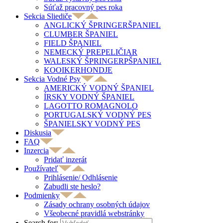
Súťaž pracovný pes roka
Sekcia Sliediče
ANGLICKÝ ŠPRINGERŠPANIEL
CLUMBER ŠPANIEL
FIELD ŠPANIEL
NEMECKÝ PREPELIČIAR
WALESKÝ ŠPRINGERPŠPANIEL
KOOIKERHONDJE
Sekcia Vodné Psy
AMERICKÝ VODNÝ ŠPANIEL
ÍRSKY VODNÝ ŠPANIEL
LAGOTTO ROMAGNOLO
PORTUGALSKÝ VODNÝ PES
ŠPANIELSKY VODNÝ PES
Diskusia
FAQ
Inzercia
Pridať inzerát
Používateľ
Prihlásenie/ Odhlásenie
Zabudli ste heslo?
Podmienky
Zásady ochrany osobných údajov
Všeobecné pravidlá webstránky
Search for: