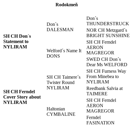
Rodokmeň
Don´s
THUNDERSTRUCK
Don´s
DALESMAN
NOR CH Metzgard´s
BRIGHT SUNSHINE
SH CH Don´s
Statement to
SH CH Ferndel
NYLIRAM
AERON
Welford´s Name It
MAGREGOR
DONS
SWED CH Don´s
Dear Ms WELFORD
SH CH Furness Way
From Minebea to
SH CH Taimere´s
NYLIRAM
Twister Round
NYLIRAM
Reedbank Salvia at
SH CH Ferndel
TAIMERE
Cover Story about
SH CH Ferndel
NYLIRAM
AERON
Haltonian
MAGREGOR
CYMBALINE
Ferndel
FASINATION