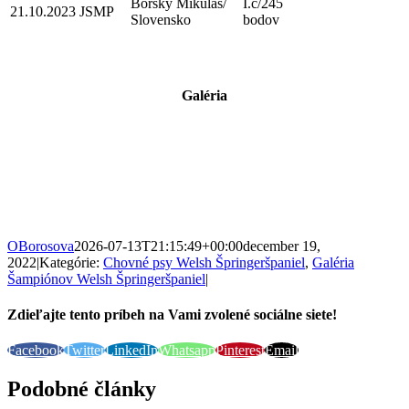
Borský Mikuláš/
I.c/245
21.10.2023
JSMP
Slovensko
bodov
Galéria
OBorosova
2026-07-13T21:15:49+00:00
december 19,
2022
|
Kategórie:
Chovné psy Welsh Špringeršpaniel
,
Galéria
Šampiónov Welsh Špringeršpaniel
|
Zdieľajte tento príbeh na Vami zvolené sociálne siete!
Facebook
Twitter
LinkedIn
Whatsapp
Pinterest
Email
Podobné články