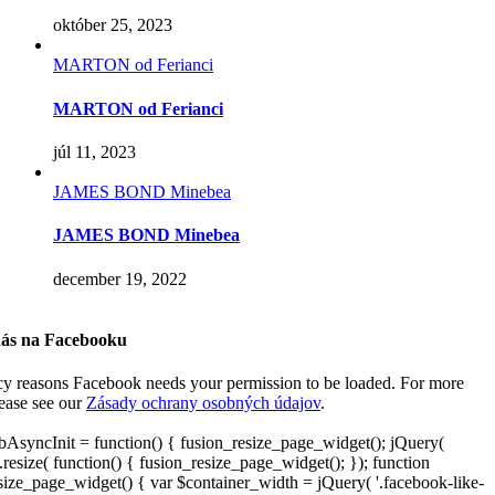
október 25, 2023
MARTON od Ferianci
MARTON od Ferianci
júl 11, 2023
JAMES BOND Minebea
JAMES BOND Minebea
december 19, 2022
nás na Facebooku
cy reasons Facebook needs your permission to be loaded. For more
lease see our
Zásady ochrany osobných údajov
.
AsyncInit = function() { fusion_resize_page_widget(); jQuery(
resize( function() { fusion_resize_page_widget(); }); function
size_page_widget() { var $container_width = jQuery( '.facebook-like-