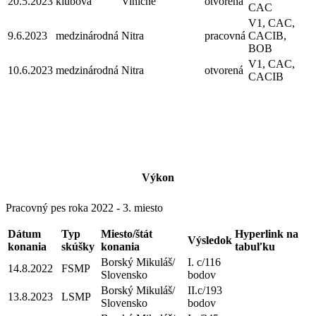
20.5.2023
klubová
Viničné
otvorená
CAC
V1, CAC,
9.6.2023
medzinárodná
Nitra
pracovná
CACIB,
BOB
V1, CAC,
10.6.2023
medzinárodná
Nitra
otvorená
CACIB
Výkon
Pracovný pes roka 2022 - 3. miesto
Dátum
Typ
Miesto/štát
Hyperlink na
Výsledok
konania
skúšky
konania
tabuľku
Borský Mikuláš/
I. c/116
14.8.2022
FSMP
Slovensko
bodov
Borský Mikuláš/
II.c/193
13.8.2023
LSMP
Slovensko
bodov