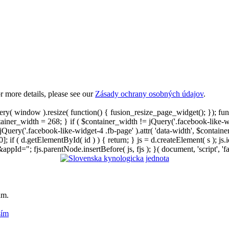
 more details, please see our
Zásady ochrany osobných údajov
.
ry( window ).resize( function() { fusion_resize_page_widget(); }); fu
ntainer_width = 268; } if ( $container_width != jQuery('.facebook-like-
{ jQuery('.facebook-like-widget-4 .fb-page' ).attr( 'data-width', $conta
; if ( d.getElementById( id ) ) { return; } js = d.createElement( s ); js.id
d="; fjs.parentNode.insertBefore( js, fjs ); }( document, 'script', 'fa
am.
sím