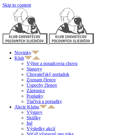
Skip to content
Novinky
Klub
Výbor a poradcovia chovu
Stanovy
Chovateľský poriadok
Zoznam členov
Úspechy členov
Zápisnice
Poplatky
Tlačivá a poriadky
Akcie Klubu
Výstavy
Skúšky
Iné
Výsledky akcií
Súťaž výstavný pes roka