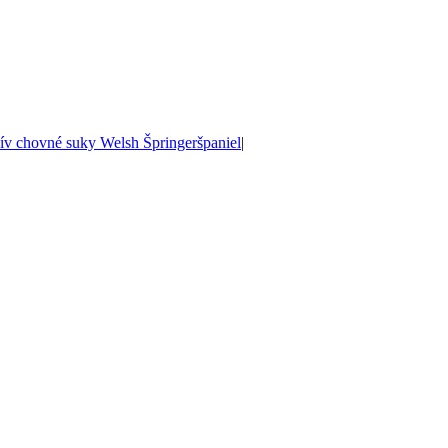
ív chovné suky Welsh Špringeršpaniel
|