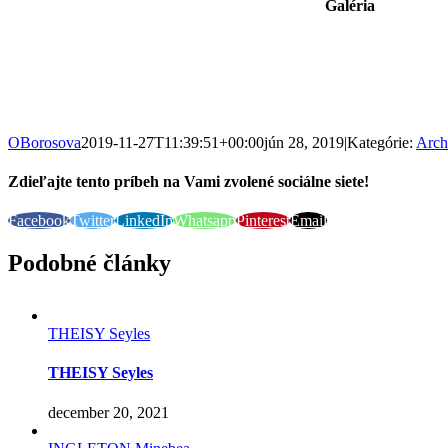
Galéria
OBorosova
2019-11-27T11:39:51+00:00
jún 28, 2019
|
Kategórie:
Arch
Zdieľajte tento príbeh na Vami zvolené sociálne siete!
Facebook
Twitter
LinkedIn
Whatsapp
Pinterest
Email
Podobné články
THEISY Seyles
THEISY Seyles
december 20, 2021