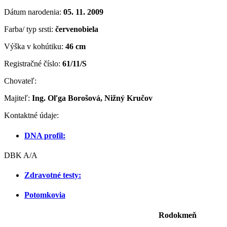
Dátum narodenia:
05. 11. 2009
Farba/ typ srsti:
červenobiela
Výška v kohútiku:
46 cm
Registračné číslo:
61/11/S
Chovateľ:
Majiteľ:
Ing. Oľga Borošová, Nižný Kručov
Kontaktné údaje:
DNA profil:
DBK A/A
Zdravotné testy:
Potomkovia
Rodokmeň