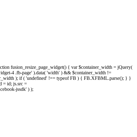
nction fusion_resize_page_widget() { var $container_width = jQuery(
widget-4 .fb-page' ).data( 'width' ) && $container_width !=
iner_width ); if ( 'undefined' !== typeof FB ) { FB.XFBML.parse(); } }
 = id; js.src =
cebook-jssdk' ) );