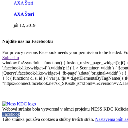
AXA Šteri
AXA Šteri
júl 12, 2019
Nájdite nás na Facebooku
For privacy reasons Facebook needs your permission to be loaded. For
Súhlasím
window.fbAsyncInit = function() { fusion_resize_page_widget(); jQue
'.facebook-like-widget-4' ).width(); if ( 1 > $container_width ) { $co
jQuery('.facebook-like-widget-4 .fb-page' ).data( 'original-width' ) ) 
} }; ( function( d, s, id ) { var js, fjs = d.getElementsByTagName( s )[0]
"https://connect.facebook.net/sk_SK/sdk.js#xfbml=1&version=v2.11&appI
Webová stránka bola vytvorená v rámci projektu NESS KDC Košici
Facebook
Táto stránka používa cookies a služby tretích strán.
Nastavenia
Súhla