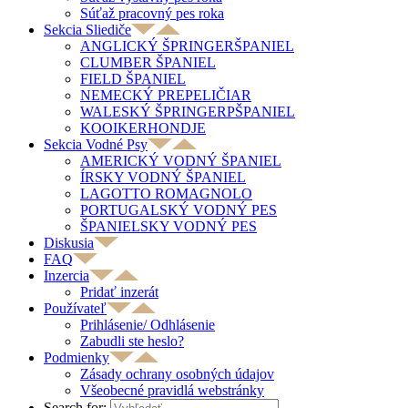
Súťaž pracovný pes roka
Sekcia Sliediče
ANGLICKÝ ŠPRINGERŠPANIEL
CLUMBER ŠPANIEL
FIELD ŠPANIEL
NEMECKÝ PREPELIČIAR
WALESKÝ ŠPRINGERPŠPANIEL
KOOIKERHONDJE
Sekcia Vodné Psy
AMERICKÝ VODNÝ ŠPANIEL
ÍRSKY VODNÝ ŠPANIEL
LAGOTTO ROMAGNOLO
PORTUGALSKÝ VODNÝ PES
ŠPANIELSKY VODNÝ PES
Diskusia
FAQ
Inzercia
Pridať inzerát
Používateľ
Prihlásenie/ Odhlásenie
Zabudli ste heslo?
Podmienky
Zásady ochrany osobných údajov
Všeobecné pravidlá webstránky
Search for: