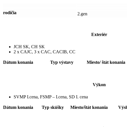
rodičia
2.gen
Exteriér
JCH SK, CH SK
2 x CAJC, 3 x CAC, CACIB, CC
Dátum konania
Typ výstavy
Miesto/ štát konania
Výkon
SVMP I.cena, FSMP – I.cena, SD I. cena
Dátum konania
Typ skúšky
Miesto/štát konania
Výs