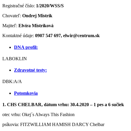
Registračné číslo:
1/2020/WSS/S
Chovateľ:
Ondrej Mistrík
Majiteľ:
Elvíra Mistríková
Kontaktné údaje:
0907 547 697
, elwir@centrum.sk
DNA profil:
LABOKLIN
Zdravotné testy:
DBK:A/A
Potomkovia
1. CHS CHELBAR, dátum vrhu: 30.4.2020 – 1 pes a 6 sučiek
otec vrhu: Okej´s Always This Fashion
psíkovia: FITZWILLIAM HAMISH DARCY Chelbar