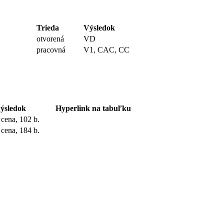
Trieda
Výsledok
otvorená
VD
pracovná
V1, CAC, CC
ýsledok
Hyperlink na tabuľku
. cena, 102 b.
. cena, 184 b.