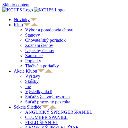
Skip to content
Novinky
Klub
Výbor a poradcovia chovu
Stanovy
Chovateľský poriadok
Zoznam členov
Úspechy členov
Zápisnice
Poplatky
Tlačivá a poriadky
Akcie Klubu
Výstavy
Skúšky
Iné
Výsledky akcií
Súťaž výstavný pes roka
Súťaž pracovný pes roka
Sekcia Sliediče
ANGLICKÝ ŠPRINGERŠPANIEL
CLUMBER ŠPANIEL
FIELD ŠPANIEL
NEMECKÝ PREPELIČIAR