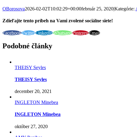
OBorosova
2026-02-02T10:02:29+00:00
február 25, 2020
|
Kategórie:
Zdieľajte tento príbeh na Vami zvolené sociálne siete!
Facebook
Twitter
LinkedIn
Whatsapp
Pinterest
Email
Podobné články
THEISY Seyles
THEISY Seyles
december 20, 2021
INGLETON Minebea
INGLETON Minebea
október 27, 2020