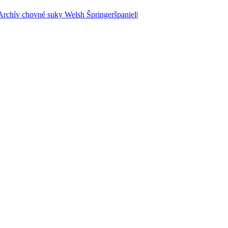
Archív chovné suky Welsh Špringeršpaniel
|