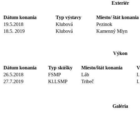
Exteriér
Dátum konania
Typ výstavy
Miesto/ štát konania
19.5.2018
Klubová
Pezinok
18.5. 2019
Klubová
Kamenný Mlyn
Výkon
Dátum konania
Typ skúšky
Miesto/štát konania
V
26.5.2018
FSMP
Láb
I
27.7.2019
Kl.LSMP
Tribeč
I
Galéria