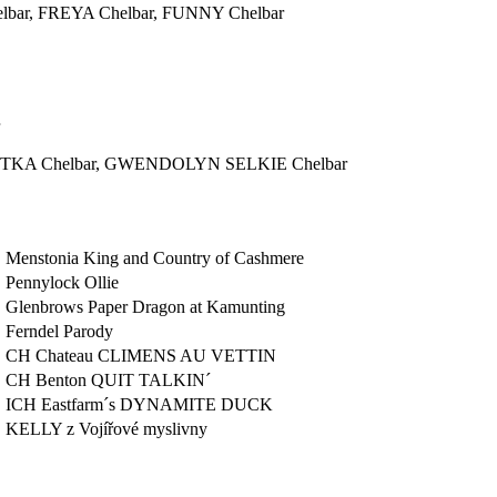
elbar, FREYA Chelbar, FUNNY Chelbar
RÉTKA Chelbar, GWENDOLYN SELKIE Chelbar
Menstonia King and Country of Cashmere
Pennylock Ollie
Glenbrows Paper Dragon at Kamunting
Ferndel Parody
CH Chateau CLIMENS AU VETTIN
CH Benton QUIT TALKIN´
ICH Eastfarm´s DYNAMITE DUCK
KELLY z Vojířové myslivny