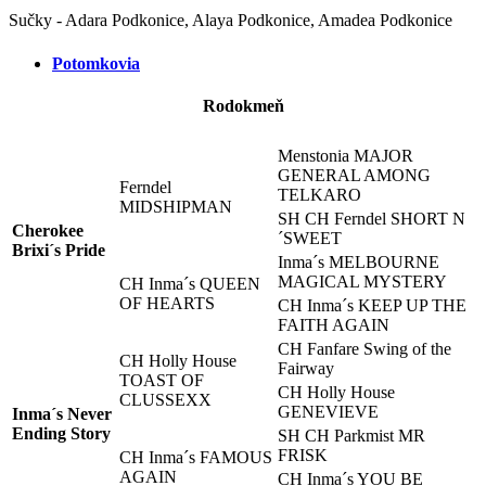
Sučky - Adara Podkonice, Alaya Podkonice, Amadea Podkonice
Potomkovia
Rodokmeň
Menstonia MAJOR
GENERAL AMONG
Ferndel
TELKARO
MIDSHIPMAN
SH CH Ferndel SHORT N
Cherokee
´SWEET
Brixi´s Pride
Inma´s MELBOURNE
MAGICAL MYSTERY
CH Inma´s QUEEN
OF HEARTS
CH Inma´s KEEP UP THE
FAITH AGAIN
CH Fanfare Swing of the
CH Holly House
Fairway
TOAST OF
CH Holly House
CLUSSEXX
GENEVIEVE
Inma´s Never
Ending Story
SH CH Parkmist MR
FRISK
CH Inma´s FAMOUS
AGAIN
CH Inma´s YOU BE