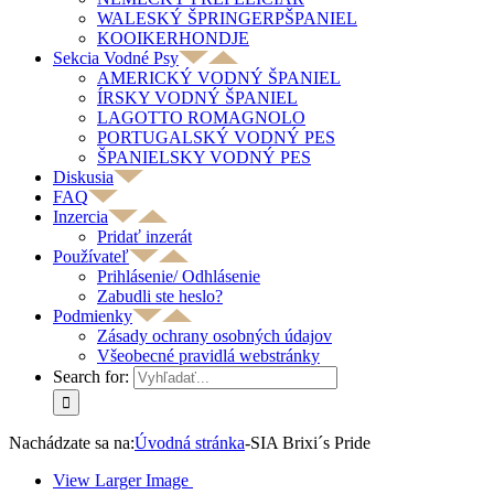
WALESKÝ ŠPRINGERPŠPANIEL
KOOIKERHONDJE
Sekcia Vodné Psy
AMERICKÝ VODNÝ ŠPANIEL
ÍRSKY VODNÝ ŠPANIEL
LAGOTTO ROMAGNOLO
PORTUGALSKÝ VODNÝ PES
ŠPANIELSKY VODNÝ PES
Diskusia
FAQ
Inzercia
Pridať inzerát
Používateľ
Prihlásenie/ Odhlásenie
Zabudli ste heslo?
Podmienky
Zásady ochrany osobných údajov
Všeobecné pravidlá webstránky
Search for:
Nachádzate sa na:
Úvodná stránka
-
SIA Brixi´s Pride
View Larger Image