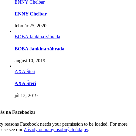
ENNY Chelbar
ENNY Chelbar
február 25, 2020
BOBA Jankina záhrada
BOBA Jankina záhrada
august 10, 2019
AXA Šteri
AXA Šteri
júl 12, 2019
nás na Facebooku
cy reasons Facebook needs your permission to be loaded. For more
lease see our
Zásady ochrany osobných údajov
.