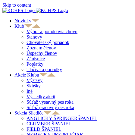
Skip to content
Novinky
Klub
Výbor a poradcovia chovu
Stanovy
Chovateľský poriadok
Zoznam členov
Úspechy členov
Zápisnice
Poplatky
Tlačivá a poriadky
Akcie Klubu
Výstavy
Skúšky
Iné
Výsledky akcií
Súťaž výstavný pes roka
Súťaž pracovný pes roka
Sekcia Sliediče
ANGLICKÝ ŠPRINGERŠPANIEL
CLUMBER ŠPANIEL
FIELD ŠPANIEL
NEMECKÝ PREPELIČIAR