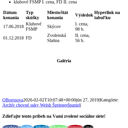
klubové FSMP I. cena, FD II. cena
Dátum
Typ
Miesto/štát
Hyperlink na
Výsledok
konania
skúšky
konania
tabuľku
Klubové
I. cena,
17.06.2018
Skýcov
FSMP
98 b.
Zvolenská
II. cena,
01.12.2018
FD
Slatina
56 b.
Galéria
OBorosova
2026-02-02T10:07:48+00:00
jún 27, 2019
|
Kategórie:
Archív chovné suky Welsh Špringeršpaniel
|
Zdieľajte tento príbeh na Vami zvolené sociálne siete!
Facebook
Twitter
LinkedIn
Whatsapp
Pinterest
Email