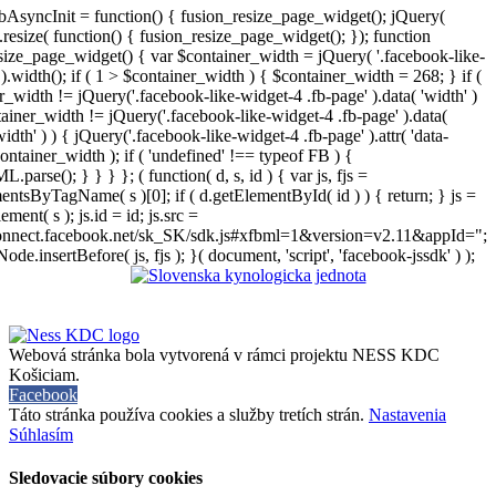
AsyncInit = function() { fusion_resize_page_widget(); jQuery(
resize( function() { fusion_resize_page_widget(); }); function
size_page_widget() { var $container_width = jQuery( '.facebook-like-
).width(); if ( 1 > $container_width ) { $container_width = 268; } if (
r_width != jQuery('.facebook-like-widget-4 .fb-page' ).data( 'width' )
iner_width != jQuery('.facebook-like-widget-4 .fb-page' ).data(
width' ) ) { jQuery('.facebook-like-widget-4 .fb-page' ).attr( 'data-
ontainer_width ); if ( 'undefined' !== typeof FB ) {
arse(); } } } }; ( function( d, s, id ) { var js, fjs =
entsByTagName( s )[0]; if ( d.getElementById( id ) ) { return; } js =
ement( s ); js.id = id; js.src =
connect.facebook.net/sk_SK/sdk.js#xfbml=1&version=v2.11&appId=";
Node.insertBefore( js, fjs ); }( document, 'script', 'facebook-jssdk' ) );
Webová stránka bola vytvorená v rámci projektu NESS KDC
Košiciam.
Facebook
Táto stránka používa cookies a služby tretích strán.
Nastavenia
Súhlasím
Sledovacie súbory cookies