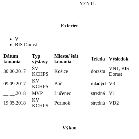
YENTL
Exteriér
V
BIS Dorast
Dátum
Typ
Miesto/ štát
Trieda
Výsledok
konania
výstavy
konania
ŠV
VN1, BIS
30.06.2017
Košice
dorastu
KCHPS
Dorast
KV
09.09.2017
Báč
mladých
V3
KCHPS
__.__.2018
MVP
Lučenec
stredná
V1
KV
19.05.2018
Pezinok
stredná
VD2
KCHPS
Výkon