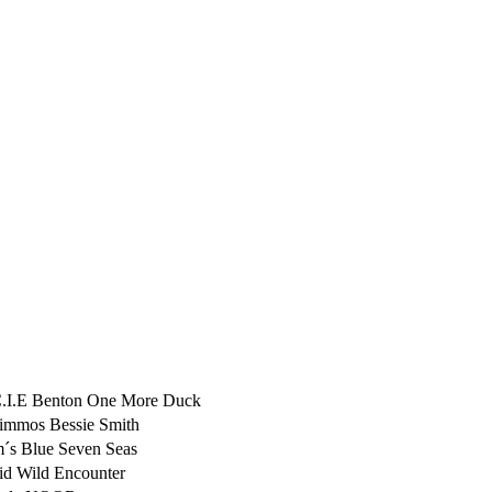
C.I.E Benton One More Duck
immos Bessie Smith
m´s Blue Seven Seas
d Wild Encounter