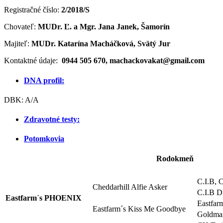
Registračné číslo:
2/2018/S
Chovateľ:
MUDr. Ľ. a Mgr. Jana Janek, Šamorín
Majiteľ:
MUDr. Katarína Macháčková, Svätý Jur
Kontaktné údaje:
0944 505 670, machackovakat@gmail.com
DNA profil:
DBK: A/A
Zdravotné testy:
Potomkovia
Rodokmeň
C.I.B, 
Cheddarhill Alfie Asker
C.I.B D
Eastfarm´s PHOENIX
Eastfar
Eastfarm´s Kiss Me Goodbye
Goldmai