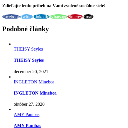
Zdieľajte tento príbeh na Vami zvolené sociálne siete!
Facebook
Twitter
LinkedIn
Whatsapp
Pinterest
Email
Podobné články
THEISY Seyles
THEISY Seyles
december 20, 2021
INGLETON Minebea
INGLETON Minebea
október 27, 2020
AMY Panibas
AMY Panibas