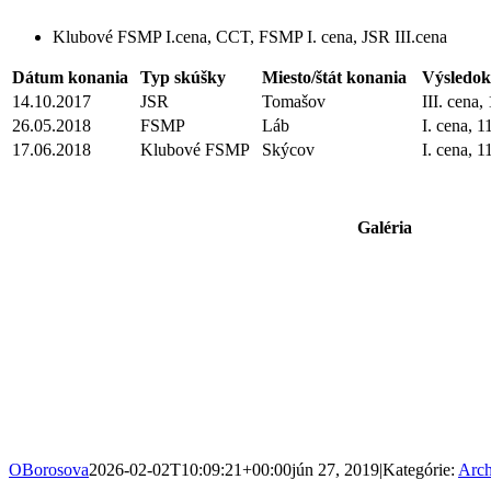
Klubové FSMP I.cena, CCT, FSMP I. cena, JSR III.cena
Dátum konania
Typ skúšky
Miesto/štát konania
Výsledok
14.10.2017
JSR
Tomašov
III. cena,
26.05.2018
FSMP
Láb
I. cena, 1
17.06.2018
Klubové FSMP
Skýcov
I. cena, 
Galéria
OBorosova
2026-02-02T10:09:21+00:00
jún 27, 2019
|
Kategórie:
Arch