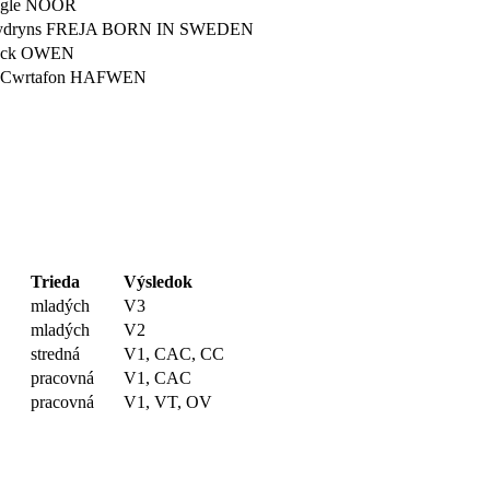
igle NOOR
ydryns FREJA BORN IN SWEDEN
ock OWEN
 Cwrtafon HAFWEN
Trieda
Výsledok
mladých
V3
mladých
V2
stredná
V1, CAC, CC
pracovná
V1, CAC
pracovná
V1, VT, OV