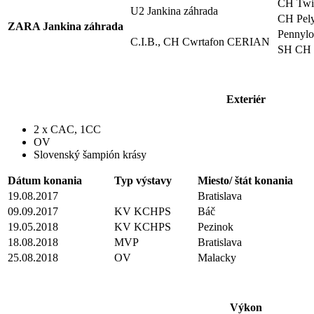
CH Tw
U2 Jankina záhrada
CH Pel
ZARA Jankina záhrada
Pennyl
C.I.B., CH Cwrtafon CERIAN
SH CH
Exteriér
2 x CAC, 1CC
OV
Slovenský šampión krásy
Dátum konania
Typ výstavy
Miesto/ štát konania
19.08.2017
Bratislava
09.09.2017
KV KCHPS
Báč
19.05.2018
KV KCHPS
Pezinok
18.08.2018
MVP
Bratislava
25.08.2018
OV
Malacky
Výkon