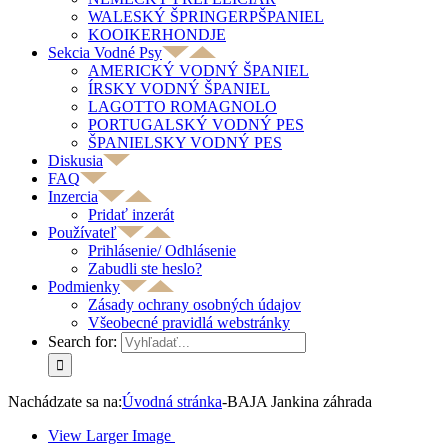
WALESKÝ ŠPRINGERPŠPANIEL
KOOIKERHONDJE
Sekcia Vodné Psy
AMERICKÝ VODNÝ ŠPANIEL
ÍRSKY VODNÝ ŠPANIEL
LAGOTTO ROMAGNOLO
PORTUGALSKÝ VODNÝ PES
ŠPANIELSKY VODNÝ PES
Diskusia
FAQ
Inzercia
Pridať inzerát
Používateľ
Prihlásenie/ Odhlásenie
Zabudli ste heslo?
Podmienky
Zásady ochrany osobných údajov
Všeobecné pravidlá webstránky
Search for:
Nachádzate sa na:
Úvodná stránka
-
BAJA Jankina záhrada
View Larger Image