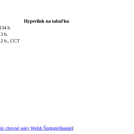
Hyperlink na tabuľku
 134 b.
13 b.
112 b., CCT
ív chovné suky Welsh Špringeršpaniel
|