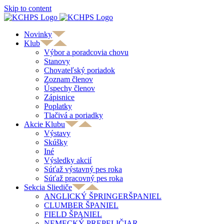
Skip to content
Novinky
Klub
Výbor a poradcovia chovu
Stanovy
Chovateľský poriadok
Zoznam členov
Úspechy členov
Zápisnice
Poplatky
Tlačivá a poriadky
Akcie Klubu
Výstavy
Skúšky
Iné
Výsledky akcií
Súťaž výstavný pes roka
Súťaž pracovný pes roka
Sekcia Sliediče
ANGLICKÝ ŠPRINGERŠPANIEL
CLUMBER ŠPANIEL
FIELD ŠPANIEL
NEMECKÝ PREPELIČIAR