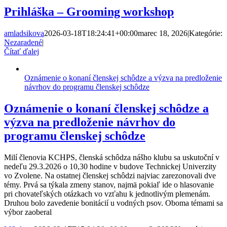
Prihláška – Grooming workshop
amladsikova
2026-03-18T18:24:41+00:00
marec 18, 2026
|
Kategórie:
Nezaradené
|
Čítať ďalej
Oznámenie o konaní členskej schôdze a výzva na predloženie
návrhov do programu členskej schôdze
Oznámenie o konaní členskej schôdze a
výzva na predloženie návrhov do
programu členskej schôdze
Milí členovia KCHPS, členská schôdza nášho klubu sa uskutoční v
nedeľu 29.3.2026 o 10,30 hodine v budove Technickej Univerzity
vo Zvolene. Na ostatnej členskej schôdzi najviac zarezonovali dve
témy. Prvá sa týkala zmeny stanov, najmä pokiaľ ide o hlasovanie
pri chovateľských otázkach vo vzťahu k jednotlivým plemenám.
Druhou bolo zavedenie bonitácií u vodných psov. Oboma témami sa
výbor zaoberal