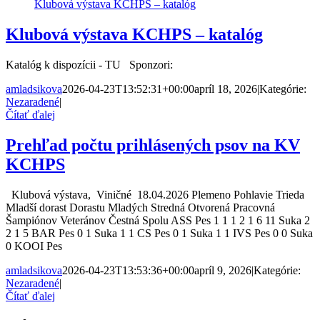
Klubová výstava KCHPS – katalóg
Klubová výstava KCHPS – katalóg
Katalóg k dispozícii - TU Sponzori:
amladsikova
2026-04-23T13:52:31+00:00
apríl 18, 2026
|
Kategórie:
Nezaradené
|
Čítať ďalej
Prehľad počtu prihlásených psov na KV
KCHPS
Klubová výstava, Viničné 18.04.2026 Plemeno Pohlavie Trieda
Mladší dorast Dorastu Mladých Stredná Otvorená Pracovná
Šampiónov Veteránov Čestná Spolu ASS Pes 1 1 1 2 1 6 11 Suka 2
2 1 5 BAR Pes 0 1 Suka 1 1 CS Pes 0 1 Suka 1 1 IVS Pes 0 0 Suka
0 KOOI Pes
amladsikova
2026-04-23T13:53:36+00:00
apríl 9, 2026
|
Kategórie:
Nezaradené
|
Čítať ďalej