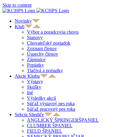
Skip to content
Novinky
Klub
Výbor a poradcovia chovu
Stanovy
Chovateľský poriadok
Zoznam členov
Úspechy členov
Zápisnice
Poplatky
Tlačivá a poriadky
Akcie Klubu
Výstavy
Skúšky
Iné
Výsledky akcií
Súťaž výstavný pes roka
Súťaž pracovný pes roka
Sekcia Sliediče
ANGLICKÝ ŠPRINGERŠPANIEL
CLUMBER ŠPANIEL
FIELD ŠPANIEL
NEMECKÝ PREPELIČIAR