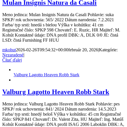
Mulan Insignis Natura da Casali
Meno jedinca: Mulan Insignis Natura da Casali Pohlavie: suka
SPKP/ rok uchovnenia: 565/ 2022 Dátum narodenia: 7.2.2021
Farba/ typ srsti: hnedá s bielou Výška v kohútiku: 41 cm
Registračné číslo: SPKP 598 Chovateľ: E. Ruzic, HR Majiteľ: M.
Kohút Kontaktné údaje: DNA profil DBK: A, DLK 0/0 JE: čistá
LSD: čistá Furnishing FF HUU
mkohut
2026-02-26T09:54:32+00:00
február 20, 2026
|
Kategórie:
Nezaradené
|
Čítať ďalej
Valburg Lagotto Heaven Robb Stark
Valburg Lagotto Heaven Robb Stark
Meno jedinca: Valburg Lagotto Heaven Robb Stark Pohlavie: pes
SPKP/ rok uchovnenia: 841/ 2024 Dátum narodenia: 14.5.2023
Farba/ typ srsti: hnedý beloš Výška v kohútiku: 45 cm Registračné
číslo: SPKP 841 Chovateľ: Dr. Valent Zita, HU Majiteľ: Ing. Matúš
Kohút Kontaktné údaje: DNA profil ISAG 2006 Laboklin DBK: A,