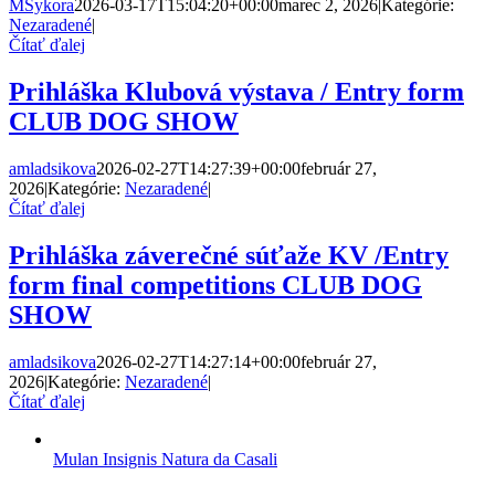
MSykora
2026-03-17T15:04:20+00:00
marec 2, 2026
|
Kategórie:
Nezaradené
|
Čítať ďalej
Prihláška Klubová výstava / Entry form
CLUB DOG SHOW
amladsikova
2026-02-27T14:27:39+00:00
február 27,
2026
|
Kategórie:
Nezaradené
|
Čítať ďalej
Prihláška záverečné súťaže KV /Entry
form final competitions CLUB DOG
SHOW
amladsikova
2026-02-27T14:27:14+00:00
február 27,
2026
|
Kategórie:
Nezaradené
|
Čítať ďalej
Mulan Insignis Natura da Casali