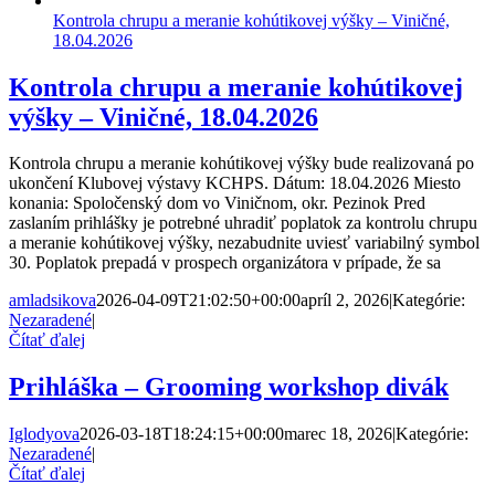
Kontrola chrupu a meranie kohútikovej výšky – Viničné,
18.04.2026
Kontrola chrupu a meranie kohútikovej
výšky – Viničné, 18.04.2026
Kontrola chrupu a meranie kohútikovej výšky bude realizovaná po
ukončení Klubovej výstavy KCHPS. Dátum: 18.04.2026 Miesto
konania: Spoločenský dom vo Viničnom, okr. Pezinok Pred
zaslaním prihlášky je potrebné uhradiť poplatok za kontrolu chrupu
a meranie kohútikovej výšky, nezabudnite uviesť variabilný symbol
30. Poplatok prepadá v prospech organizátora v prípade, že sa
amladsikova
2026-04-09T21:02:50+00:00
apríl 2, 2026
|
Kategórie:
Nezaradené
|
Čítať ďalej
Prihláška – Grooming workshop divák
Iglodyova
2026-03-18T18:24:15+00:00
marec 18, 2026
|
Kategórie:
Nezaradené
|
Čítať ďalej