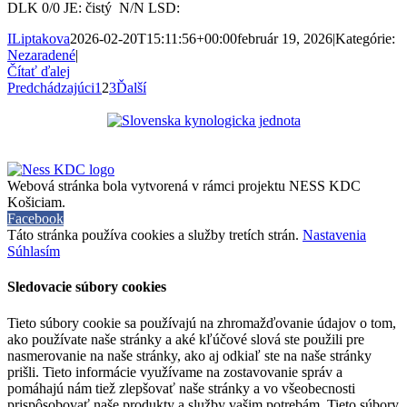
DLK 0/0 JE: čistý N/N LSD:
ILiptakova
2026-02-20T15:11:56+00:00
február 19, 2026
|
Kategórie:
Nezaradené
|
Čítať ďalej
Predchádzajúci
1
2
3
Ďalší
Webová stránka bola vytvorená v rámci projektu NESS KDC
Košiciam.
Facebook
Táto stránka používa cookies a služby tretích strán.
Nastavenia
Súhlasím
Sledovacie súbory cookies
Tieto súbory cookie sa používajú na zhromažďovanie údajov o tom,
ako používate naše stránky a aké kľúčové slová ste použili pre
nasmerovanie na naše stránky, ako aj odkiaľ ste na naše stránky
prišli. Tieto informácie využívame na zostavovanie správ a
pomáhajú nám tiež zlepšovať naše stránky a vo všeobecnosti
prispôsobovať naše produkty a služby vašim potrebám. Tieto súbory