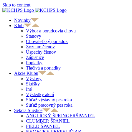
Skip to content
Novinky
Klub
Výbor a poradcovia chovu
Stanovy
Chovateľský poriadok
Zoznam členov
Úspechy členov
Zápisnice
Poplatky
Tlačivá a poriadky
Akcie Klubu
Výstavy
Skúšky
Iné
Výsledky akcií
Súťaž výstavný pes roka
Súťaž pracovný pes roka
Sekcia Sliediče
ANGLICKÝ ŠPRINGERŠPANIEL
CLUMBER ŠPANIEL
FIELD ŠPANIEL
NEMECKÝ PREPELIČIAR