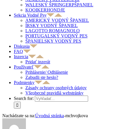
WALESKÝ ŠPRINGERPŠPANIEL
KOOIKERHONDJE
Sekcia Vodné Psy
AMERICKÝ VODNÝ ŠPANIEL
ÍRSKY VODNÝ ŠPANIEL
LAGOTTO ROMAGNOLO
PORTUGALSKÝ VODNÝ PES
ŠPANIELSKY VODNÝ PES
Diskusia
FAQ
Inzercia
Pridať inzerát
Používateľ
Prihlásenie/ Odhlásenie
Zabudli ste heslo?
Podmienky
Zásady ochrany osobných údajov
Všeobecné pravidlá webstránky
Search for:
Nachádzate sa na:
Úvodná stránka
-
mchvojkova