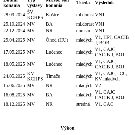
Trieda
Výsledok
konania
výstavy
konania
ŠV
28.09.2024
Košice
ml.dorast
VN1
KCHPS
25.10.2024
MV
BA
ml.dorast
VN1
22.12.2024
MV
NR
dorastu
VN1
V1, HPJ, CACIB
25.04.2025
MV
Ónod (HU)
mladých
J, BOB
V1, CAJC,
17.05.2025
MV
Lučenec
mladých
CACIB J, BOJ
V1, CAJC,
18.05.2025
MV
Lučenec
mladých
CACIB J, BOJ
KV
V1, CAJC, JCC,
24.05.2025
Tlmače
mladých
KCHPS
KV mladých
15.06.2025
MV
NR
mladých
V2
V1, CAJC,
16.08.2025
MV
BA
mladých
CACIB J, BOJ
18.12.2025
MV
NR
stredná
V1, CAC
Výkon