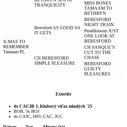
MISS BONES
TRANQUILITY
TAMAAM TO
BETHRYN
BERESFORD
NIGHT TRAIN
Beresford AS GOOD AS
Peasblossom JUST
IT GETS
ONE LOOK AT
BERESFORD
X-MAS TO
REMEMBER
CH SANQUE´S
Tamaam PL
CUT TO THE
CHASE
CH BERESFORD
SIMPLE PLEASURE
BERESFORD
GUILTY
PLEASURES
Exteriér
4x CACIB J, Klubový víťaz mladých ´25
BOB, 3x BOJ
4x CAJC, HPJ, CAC, JCC
Dátum
Typ
Miesto/ štát