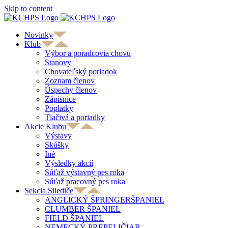
Skip to content
Novinky
Klub
Výbor a poradcovia chovu
Stanovy
Chovateľský poriadok
Zoznam členov
Úspechy členov
Zápisnice
Poplatky
Tlačivá a poriadky
Akcie Klubu
Výstavy
Skúšky
Iné
Výsledky akcií
Súťaž výstavný pes roka
Súťaž pracovný pes roka
Sekcia Sliediče
ANGLICKÝ ŠPRINGERŠPANIEL
CLUMBER ŠPANIEL
FIELD ŠPANIEL
NEMECKÝ PREPELIČIAR