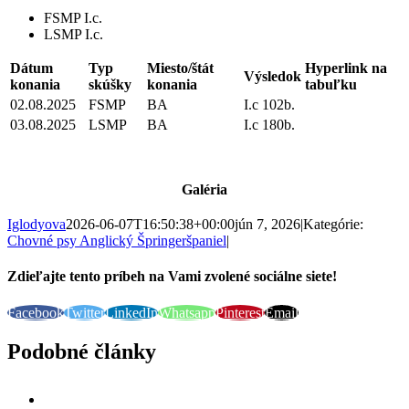
FSMP I.c.
LSMP I.c.
Dátum
Typ
Miesto/štát
Hyperlink na
Výsledok
konania
skúšky
konania
tabuľku
02.08.2025
FSMP
BA
I.c 102b.
03.08.2025
LSMP
BA
I.c 180b.
Galéria
Iglodyova
2026-06-07T16:50:38+00:00
jún 7, 2026
|
Kategórie:
Chovné psy Anglický Špringeršpaniel
|
Zdieľajte tento príbeh na Vami zvolené sociálne siete!
Facebook
Twitter
LinkedIn
Whatsapp
Pinterest
Email
Podobné články