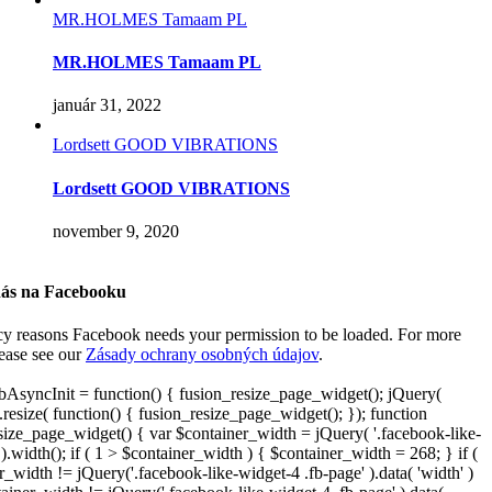
MR.HOLMES Tamaam PL
MR.HOLMES Tamaam PL
január 31, 2022
Lordsett GOOD VIBRATIONS
Lordsett GOOD VIBRATIONS
november 9, 2020
nás na Facebooku
cy reasons Facebook needs your permission to be loaded. For more
lease see our
Zásady ochrany osobných údajov
.
AsyncInit = function() { fusion_resize_page_widget(); jQuery(
resize( function() { fusion_resize_page_widget(); }); function
size_page_widget() { var $container_width = jQuery( '.facebook-like-
).width(); if ( 1 > $container_width ) { $container_width = 268; } if (
r_width != jQuery('.facebook-like-widget-4 .fb-page' ).data( 'width' )