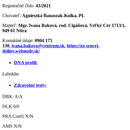
Registračné číslo:
43/2021
Chovateľ:
Agnieszka Banaszak-Kulka, PL
Majiteľ:
Mgr. Ivana Baková, rod. Cigáňová, Veľký Cér 1713/1,
949 01 Nitra
Kontaktné údaje:
0904 175
130,
ivana.bakova@centrum.sk
,
https://zo-srncej-
doliny.webnode.sk/
DNA profil:
Laboklin
Zdravotné testy:
DBK: A/A
DLK 0/0
PRA Cord1 N/N
AMS N/N