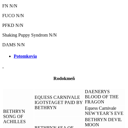
FN N/N
FUCO N/N
PFKD N/N
Shaking Puppy Syndrom N/N
DAMS N/N
Potomkovia
-
Rodokmeň
DAENERYS
BLOOD OF THE
EQUESS CARNIVALE
FRAGON
IGOTSTAGET PAID BY
BETHRYN
Equess Carnivale
BETHRYN
NEW YEAR´S EVE
SONG OF
BETHRYN DEVIL
ACHILLES
MOON
BETHRYN SEA OF