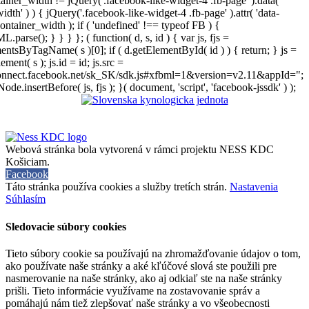
iner_width != jQuery('.facebook-like-widget-4 .fb-page' ).data(
width' ) ) { jQuery('.facebook-like-widget-4 .fb-page' ).attr( 'data-
ontainer_width ); if ( 'undefined' !== typeof FB ) {
arse(); } } } }; ( function( d, s, id ) { var js, fjs =
entsByTagName( s )[0]; if ( d.getElementById( id ) ) { return; } js =
ement( s ); js.id = id; js.src =
connect.facebook.net/sk_SK/sdk.js#xfbml=1&version=v2.11&appId=";
Node.insertBefore( js, fjs ); }( document, 'script', 'facebook-jssdk' ) );
Webová stránka bola vytvorená v rámci projektu NESS KDC
Košiciam.
Facebook
Táto stránka používa cookies a služby tretích strán.
Nastavenia
Súhlasím
Sledovacie súbory cookies
Tieto súbory cookie sa používajú na zhromažďovanie údajov o tom,
ako používate naše stránky a aké kľúčové slová ste použili pre
nasmerovanie na naše stránky, ako aj odkiaľ ste na naše stránky
prišli. Tieto informácie využívame na zostavovanie správ a
pomáhajú nám tiež zlepšovať naše stránky a vo všeobecnosti