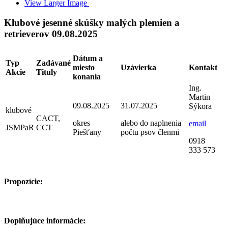
View Larger Image
Klubové jesenné skúšky malých plemien a
retrieverov 09.08.2025
Dátum a
Typ
Zadávané
miesto
Uzávierka
Kontakt
Akcie
Tituly
konania
Ing.
Martin
09.08.2025
31.07.2025
Sýkora
klubové
CACT,
okres
alebo do naplnenia
email
JSMPaR
CCT
Piešťany
počtu psov členmi
0918
333 573
Propozície:
Doplňujúce informácie: