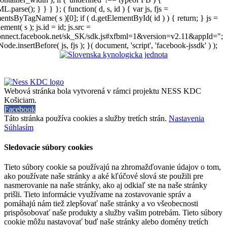
arse(); } } } }; ( function( d, s, id ) { var js, fjs =
entsByTagName( s )[0]; if ( d.getElementById( id ) ) { return; } js =
ement( s ); js.id = id; js.src =
connect.facebook.net/sk_SK/sdk.js#xfbml=1&version=v2.11&appId=";
Node.insertBefore( js, fjs ); }( document, 'script', 'facebook-jssdk' ) );
Webová stránka bola vytvorená v rámci projektu NESS KDC
Košiciam.
Facebook
Táto stránka používa cookies a služby tretích strán.
Nastavenia
Súhlasím
Sledovacie súbory cookies
Tieto súbory cookie sa používajú na zhromažďovanie údajov o tom,
ako používate naše stránky a aké kľúčové slová ste použili pre
nasmerovanie na naše stránky, ako aj odkiaľ ste na naše stránky
prišli. Tieto informácie využívame na zostavovanie správ a
pomáhajú nám tiež zlepšovať naše stránky a vo všeobecnosti
prispôsobovať naše produkty a služby vašim potrebám. Tieto súbory
cookie môžu nastavovať buď naše stránky alebo domény tretích