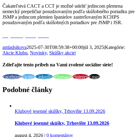
Čakateľstvá CACT a CCT je možné udeliť jedincom plemena
nemecký prepeličiar posudzovaným podľa skúšobného poriadku pre
JSMP a jedincom plemien španielov zastrešovaným KCHPS
posudzovaným podľa skúšobných poriadkov pre JSMP i JSR.
Prejsť na výsledky akcií
amladsikova
2025-07-30T08:59:38+00:00
júl 3, 2025
|
Kategórie:
Akcie Klubu
,
Novinky
,
Skúšky akcie
|
Zdieľajte tento príbeh na Vami zvolené sociálne siete!
Facebook
Twitter
LinkedIn
Whatsapp
Pinterest
Email
Podobné články
Klubové jesenné skúšky, Trhovište 13.09.2026
Klubové jesenné skúšky, Trhovište 13.09.2026
august 4, 2026
|
0 komentárov