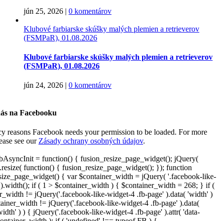
jún 25, 2026
|
0 komentárov
Klubové farbiarske skúšky malých plemien a retrieverov
(FSMPaR), 01.08.2026
Klubové farbiarske skúšky malých plemien a retrieverov
(FSMPaR), 01.08.2026
jún 24, 2026
|
0 komentárov
nás na Facebooku
cy reasons Facebook needs your permission to be loaded. For more
lease see our
Zásady ochrany osobných údajov
.
AsyncInit = function() { fusion_resize_page_widget(); jQuery(
resize( function() { fusion_resize_page_widget(); }); function
size_page_widget() { var $container_width = jQuery( '.facebook-like-
).width(); if ( 1 > $container_width ) { $container_width = 268; } if (
r_width != jQuery('.facebook-like-widget-4 .fb-page' ).data( 'width' )
iner_width != jQuery('.facebook-like-widget-4 .fb-page' ).data(
width' ) ) { jQuery('.facebook-like-widget-4 .fb-page' ).attr( 'data-
ontainer_width ); if ( 'undefined' !== typeof FB ) {