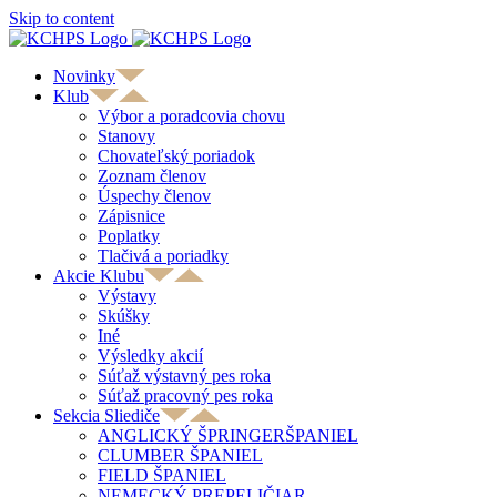
Skip to content
Novinky
Klub
Výbor a poradcovia chovu
Stanovy
Chovateľský poriadok
Zoznam členov
Úspechy členov
Zápisnice
Poplatky
Tlačivá a poriadky
Akcie Klubu
Výstavy
Skúšky
Iné
Výsledky akcií
Súťaž výstavný pes roka
Súťaž pracovný pes roka
Sekcia Sliediče
ANGLICKÝ ŠPRINGERŠPANIEL
CLUMBER ŠPANIEL
FIELD ŠPANIEL
NEMECKÝ PREPELIČIAR