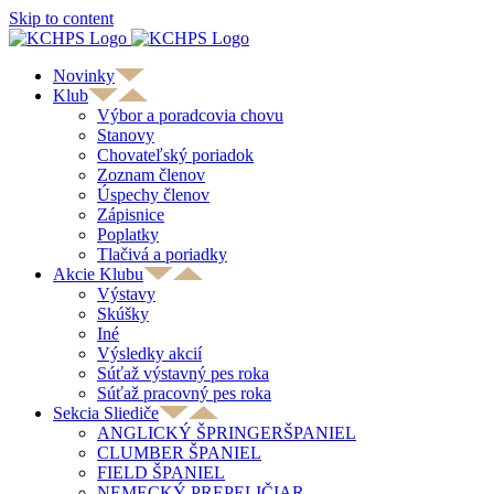
Skip to content
Novinky
Klub
Výbor a poradcovia chovu
Stanovy
Chovateľský poriadok
Zoznam členov
Úspechy členov
Zápisnice
Poplatky
Tlačivá a poriadky
Akcie Klubu
Výstavy
Skúšky
Iné
Výsledky akcií
Súťaž výstavný pes roka
Súťaž pracovný pes roka
Sekcia Sliediče
ANGLICKÝ ŠPRINGERŠPANIEL
CLUMBER ŠPANIEL
FIELD ŠPANIEL
NEMECKÝ PREPELIČIAR