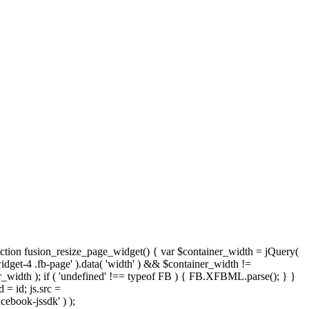
nction fusion_resize_page_widget() { var $container_width = jQuery(
widget-4 .fb-page' ).data( 'width' ) && $container_width !=
iner_width ); if ( 'undefined' !== typeof FB ) { FB.XFBML.parse(); } }
 = id; js.src =
cebook-jssdk' ) );