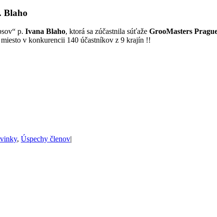
. Blaho
psov“ p.
Ivana Blaho
, ktorá sa zúčastnila súťaže
GrooMasters Prague
o v konkurencii 140 účastníkov z 9 krajín !!
vinky
,
Úspechy členov
|