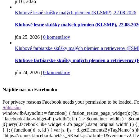
júl 6, 2026
Klubové lesné skúšky malých plemien (KLSMP), 22.08.2026
Klubové lesné skúšky malých plemien (KLSMP), 22.08.202
jún 25, 2026
|
0 komentárov
Klubové farbiarske skúšky malých plemien a retrieverov (FS
Klubové farbiarske skúšky malých plemien a retrieverov 
jún 24, 2026
|
0 komentárov
Nájdite nás na Facebooku
For privacy reasons Facebook needs your permission to be loaded. For
Súhlasím
window.fbAsyncInit = function() { fusion_resize_page_widget(); jQue
'.facebook-like-widget-4' ).width(); if ( 1 > $container_width ) { $co
jQuery('.facebook-like-widget-4 .fb-page' ).data( 'original-width' ) ) 
} }; ( function( d, s, id ) { var js, fjs = d.getElementsByTagName( s )[0]
"https://connect.facebook.net/sk_SK/sdk.js#xfbml=1&version=v2.11&appI