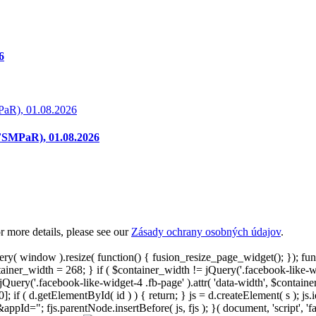
6
MPaR), 01.08.2026
(FSMPaR), 01.08.2026
 more details, please see our
Zásady ochrany osobných údajov
.
ry( window ).resize( function() { fusion_resize_page_widget(); }); fu
ntainer_width = 268; } if ( $container_width != jQuery('.facebook-like-
{ jQuery('.facebook-like-widget-4 .fb-page' ).attr( 'data-width', $conta
; if ( d.getElementById( id ) ) { return; } js = d.createElement( s ); js.id
d="; fjs.parentNode.insertBefore( js, fjs ); }( document, 'script', 'fa