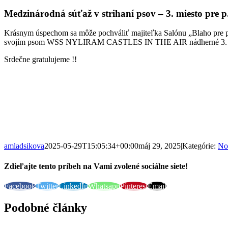
Medzinárodná súťaž v strihaní psov – 3. miesto pre p
Krásnym úspechom sa môže pochváliť majiteľka Salónu „Blaho pre 
svojím psom WSS NYLIRAM CASTLES IN THE AIR nádherné 3. miest
Srdečne gratulujeme !!
amladsikova
2025-05-29T15:05:34+00:00
máj 29, 2025
|
Kategórie:
No
Zdieľajte tento príbeh na Vami zvolené sociálne siete!
Facebook
Twitter
LinkedIn
Whatsapp
Pinterest
Email
Podobné články