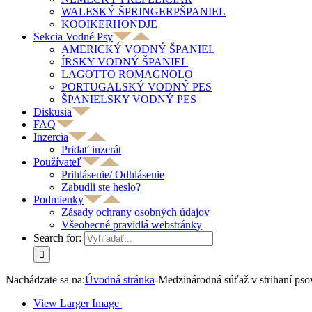
WALESKÝ ŠPRINGERPŠPANIEL
KOOIKERHONDJE
Sekcia Vodné Psy
AMERICKÝ VODNÝ ŠPANIEL
ÍRSKY VODNÝ ŠPANIEL
LAGOTTO ROMAGNOLO
PORTUGALSKÝ VODNÝ PES
ŠPANIELSKY VODNÝ PES
Diskusia
FAQ
Inzercia
Pridať inzerát
Používateľ
Prihlásenie/ Odhlásenie
Zabudli ste heslo?
Podmienky
Zásady ochrany osobných údajov
Všeobecné pravidlá webstránky
Search for:
Nachádzate sa na:
Úvodná stránka
-
Medzinárodná súťaž v strihaní psov
View Larger Image