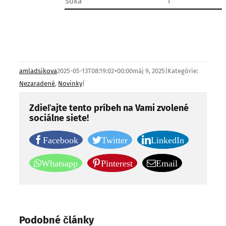
Suka
1
amladsikova
2025-05-13T08:19:02+00:00
máj 9, 2025
|
Kategórie:
Nezaradené
,
Novinky
|
Zdieľajte tento príbeh na Vami zvolené
sociálne siete!
Facebook
Twitter
LinkedIn
Whatsapp
Pinterest
Email
Podobné články