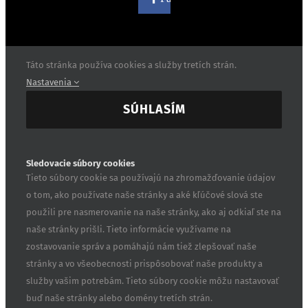
Táto stránka používa cookies a služby tretích strán.
Nastavenia
SÚHLASÍM
Sledovacie súbory cookies
Tieto súbory cookie sa používajú na zhromažďovanie údajov
o tom, ako používate naše stránky a aké kľúčové slová ste
použili pre nasmerovanie na naše stránky, ako aj odkiaľ ste na
naše stránky prišli. Tieto informácie využívame na
zostavovanie správ a pomáhajú nám tiež zlepšovať naše
stránky a vo všeobecnosti prispôsobovať naše produkty a
služby vašim potrebám. Tieto súbory cookie môžu nastavovať
buď naše stránky alebo domény tretích strán.