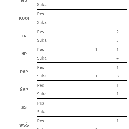
IVŠ
Suka
Pes
KOOI
Suka
Pes
2
LR
Suka
5
Pes
1
1
NP
Suka
4
Pes
1
PVP
Suka
1
3
Pes
1
ŠVP
Suka
1
Pes
SŠ
Suka
Pes
1
WŠŠ