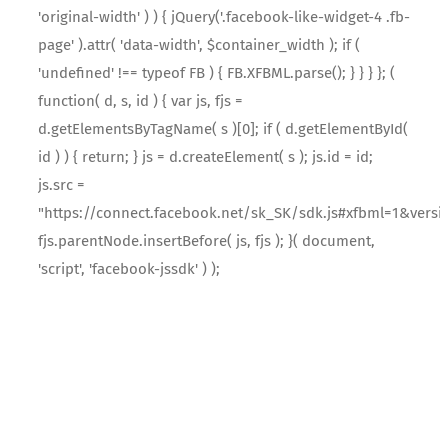
'original-width' ) ) { jQuery('.facebook-like-widget-4 .fb-
page' ).attr( 'data-width', $container_width ); if (
'undefined' !== typeof FB ) { FB.XFBML.parse(); } } } }; (
function( d, s, id ) { var js, fjs =
d.getElementsByTagName( s )[0]; if ( d.getElementById(
id ) ) { return; } js = d.createElement( s ); js.id = id;
js.src =
"https://connect.facebook.net/sk_SK/sdk.js#xfbml=1&versi
fjs.parentNode.insertBefore( js, fjs ); }( document,
'script', 'facebook-jssdk' ) );