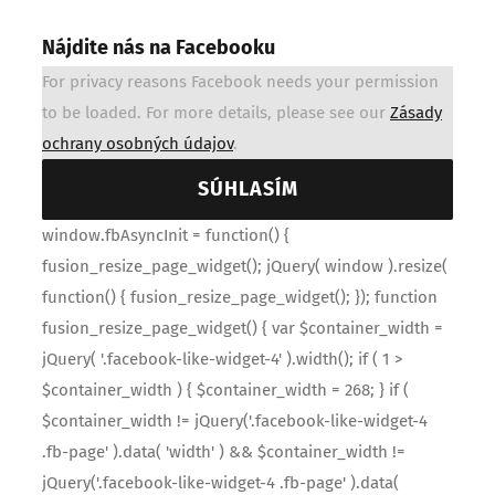
Nájdite nás na Facebooku
For privacy reasons Facebook needs your permission
to be loaded. For more details, please see our
Zásady
ochrany osobných údajov
.
SÚHLASÍM
window.fbAsyncInit = function() {
fusion_resize_page_widget(); jQuery( window ).resize(
function() { fusion_resize_page_widget(); }); function
fusion_resize_page_widget() { var $container_width =
jQuery( '.facebook-like-widget-4' ).width(); if ( 1 >
$container_width ) { $container_width = 268; } if (
$container_width != jQuery('.facebook-like-widget-4
.fb-page' ).data( 'width' ) && $container_width !=
jQuery('.facebook-like-widget-4 .fb-page' ).data(