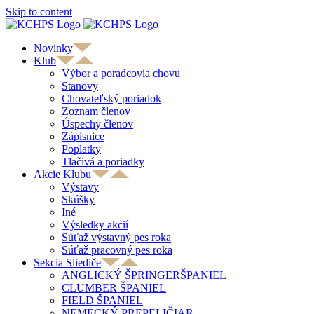
Skip to content
Novinky
Klub
Výbor a poradcovia chovu
Stanovy
Chovateľský poriadok
Zoznam členov
Úspechy členov
Zápisnice
Poplatky
Tlačivá a poriadky
Akcie Klubu
Výstavy
Skúšky
Iné
Výsledky akcií
Súťaž výstavný pes roka
Súťaž pracovný pes roka
Sekcia Sliediče
ANGLICKÝ ŠPRINGERŠPANIEL
CLUMBER ŠPANIEL
FIELD ŠPANIEL
NEMECKÝ PREPELIČIAR