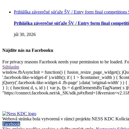
Prihláška záverečné súťaže ŠV / Entry form final compet
Prihláška záverečné súťaže ŠV / Entry form final com
júl 30, 2026
Nájdite nás na Facebooku
For privacy reasons Facebook needs your permission to be loaded. For
Súhlasím
window.fbAsyncInit = function() { fusion_resize_page_widget(); jQue
'.facebook-like-widget-4' ).width(); if ( 1 > $container_width ) { $co
jQuery('.facebook-like-widget-4 .fb-page' ).data( 'original-width' ) ) 
} }; ( function( d, s, id ) { var js, fjs = d.getElementsByTagName( s )[0]
"https://connect.facebook.net/sk_SK/sdk.js#xfbml=1&version=v2.11&appI
Webová stránka bola vytvorená v rámci projektu NESS KDC Košici
Facebook