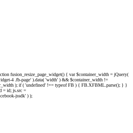
nction fusion_resize_page_widget() { var $container_width = jQuery(
widget-4 .fb-page' ).data( 'width' ) && $container_width !=
iner_width ); if ( 'undefined' !== typeof FB ) { FB.XFBML.parse(); } }
 = id; js.src =
cebook-jssdk' ) );