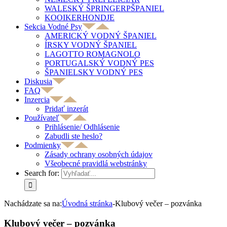
WALESKÝ ŠPRINGERPŠPANIEL
KOOIKERHONDJE
Sekcia Vodné Psy
AMERICKÝ VODNÝ ŠPANIEL
ÍRSKY VODNÝ ŠPANIEL
LAGOTTO ROMAGNOLO
PORTUGALSKÝ VODNÝ PES
ŠPANIELSKY VODNÝ PES
Diskusia
FAQ
Inzercia
Pridať inzerát
Používateľ
Prihlásenie/ Odhlásenie
Zabudli ste heslo?
Podmienky
Zásady ochrany osobných údajov
Všeobecné pravidlá webstránky
Search for:
Nachádzate sa na:
Úvodná stránka
-
Klubový večer – pozvánka
Klubový večer – pozvánka