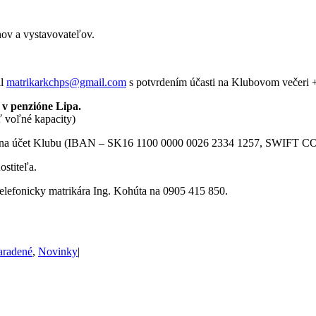
nov a vystavovateľov.
il
matrikarkchps@gmail.com
s potvrdením účasti na Klubovom večeri +
 v penzióne Lipa.
ť voľné kapacity)
na účet Klubu (IBAN – SK16 1100 0000 0026 2334 1257, SWIFT COD
ostiteľa.
elefonicky matrikára Ing. Kohúta na 0905 415 850.
aradené
,
Novinky
|