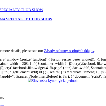
itions SPECIALTY CLUB SHOW
petitions SPECIALTY CLUB SHOW
 more details, please see our
Zásady ochrany osobných údajov
.
ry( window ).resize( function() { fusion_resize_page_widget(); }); fu
ntainer_width = 268; } if ( $container_width != jQuery('.facebook-like-
{ jQuery('.facebook-like-widget-4 .fb-page' ).attr( 'data-width', $conta
; if ( d.getElementById( id ) ) { return; } js = d.createElement( s ); js.id
d="; fjs.parentNode.insertBefore( js, fjs ); }( document, 'script', 'fa
am.