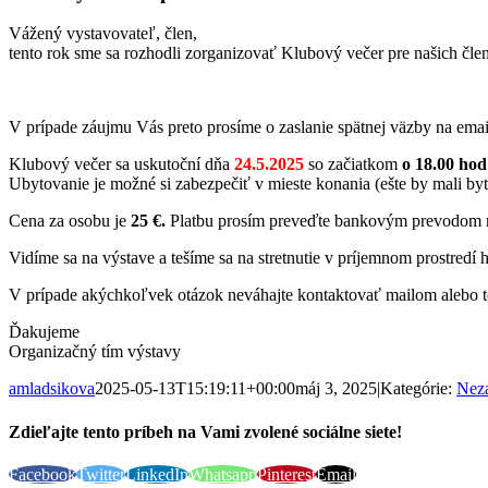
Vážený vystavovateľ, člen,
tento rok sme sa rozhodli zorganizovať Klubový večer pre našich čle
V prípade záujmu Vás preto prosíme o zaslanie spätnej väzby na ema
Klubový večer sa uskutoční dňa
24.5.2025
so začiatkom
o 18.00 hod
Ubytovanie je možné si zabezpečiť v mieste konania (ešte by mali by
Cena za osobu je
25 €.
Platbu prosím preveďte bankovým prevodom 
Vidíme sa na výstave a tešíme sa na stretnutie v príjemnom prostredí h
V prípade akýchkoľvek otázok neváhajte kontaktovať mailom alebo t
Ďakujeme
Organizačný tím výstavy
amladsikova
2025-05-13T15:19:11+00:00
máj 3, 2025
|
Kategórie:
Nez
Zdieľajte tento príbeh na Vami zvolené sociálne siete!
Facebook
Twitter
LinkedIn
Whatsapp
Pinterest
Email