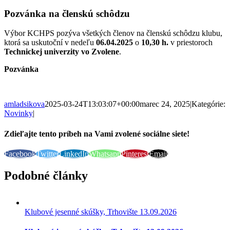
Pozvánka na členskú schôdzu
Výbor KCHPS pozýva všetkých členov na členskú schôdzu klubu,
ktorá sa uskutoční v nedeľu
06.04.2025
o
10,30 h.
v priestoroch
Technickej univerzity vo Zvolene
.
Pozvánka
amladsikova
2025-03-24T13:03:07+00:00
marec 24, 2025
|
Kategórie:
Novinky
|
Zdieľajte tento príbeh na Vami zvolené sociálne siete!
Facebook
Twitter
LinkedIn
Whatsapp
Pinterest
Email
Podobné články
Klubové jesenné skúšky, Trhovište 13.09.2026