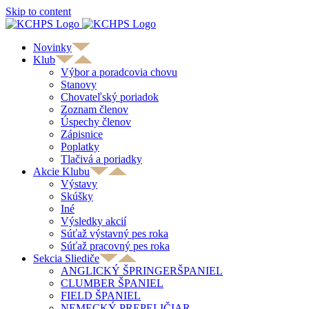
Skip to content
Novinky
Klub
Výbor a poradcovia chovu
Stanovy
Chovateľský poriadok
Zoznam členov
Úspechy členov
Zápisnice
Poplatky
Tlačivá a poriadky
Akcie Klubu
Výstavy
Skúšky
Iné
Výsledky akcií
Súťaž výstavný pes roka
Súťaž pracovný pes roka
Sekcia Sliediče
ANGLICKÝ ŠPRINGERŠPANIEL
CLUMBER ŠPANIEL
FIELD ŠPANIEL
NEMECKÝ PREPELIČIAR