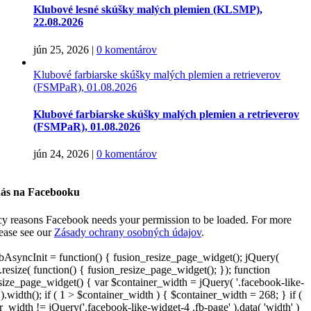
Klubové lesné skúšky malých plemien (KLSMP),
22.08.2026
jún 25, 2026
|
0 komentárov
Klubové farbiarske skúšky malých plemien a retrieverov
(FSMPaR), 01.08.2026
Klubové farbiarske skúšky malých plemien a retrieverov
(FSMPaR), 01.08.2026
jún 24, 2026
|
0 komentárov
nás na Facebooku
cy reasons Facebook needs your permission to be loaded. For more
lease see our
Zásady ochrany osobných údajov
.
AsyncInit = function() { fusion_resize_page_widget(); jQuery(
resize( function() { fusion_resize_page_widget(); }); function
size_page_widget() { var $container_width = jQuery( '.facebook-like-
).width(); if ( 1 > $container_width ) { $container_width = 268; } if (
r_width != jQuery('.facebook-like-widget-4 .fb-page' ).data( 'width' )