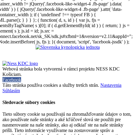
iner_width != jQuery('.facebook-like-widget-4 .fb-page' ).data(
width' ) ) { jQuery('.facebook-like-widget-4 .fb-page' ).attr( 'data-
ontainer_width ); if ( 'undefined' !== typeof FB ) {
arse(); } } } }; ( function( d, s, id ) { var js, fjs =
entsByTagName( s )[0]; if ( d.getElementById( id ) ) { return; } js =
ement( s ); js.id = id; js.src =
connect.facebook.net/sk_SK/sdk.js#xfbml=1&version=v2.11&appId=";
Node.insertBefore( js, fjs ); }( document, 'script', 'facebook-jssdk' ) );
Webová stránka bola vytvorená v rámci projektu NESS KDC
Košiciam.
Facebook
Táto stránka používa cookies a služby tretích strán.
Nastavenia
Súhlasím
Sledovacie súbory cookies
Tieto súbory cookie sa používajú na zhromažďovanie údajov o tom,
ako používate naše stránky a aké kľúčové slová ste použili pre
nasmerovanie na naše stránky, ako aj odkiaľ ste na naše stránky
prišli. Tieto informácie využívame na zostavovanie správ a