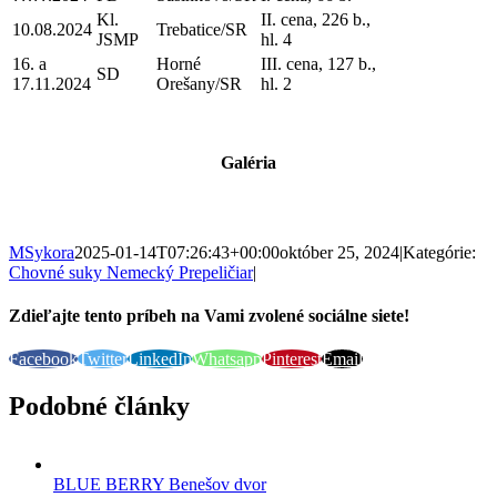
Kl.
II. cena, 226 b.,
10.08.2024
Trebatice/SR
JSMP
hl. 4
16. a
Horné
III. cena, 127 b.,
SD
17.11.2024
Orešany/SR
hl. 2
Galéria
MSykora
2025-01-14T07:26:43+00:00
október 25, 2024
|
Kategórie:
Chovné suky Nemecký Prepeličiar
|
Zdieľajte tento príbeh na Vami zvolené sociálne siete!
Facebook
Twitter
LinkedIn
Whatsapp
Pinterest
Email
Podobné články
BLUE BERRY Benešov dvor