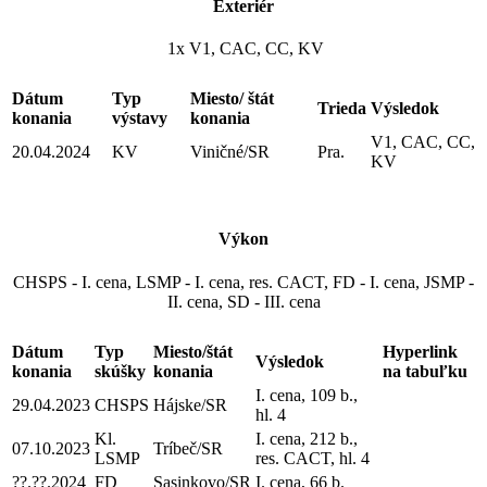
Exteriér
1x V1, CAC, CC, KV
Dátum
Typ
Miesto/ štát
Trieda
Výsledok
konania
výstavy
konania
V1, CAC, CC,
20.04.2024
KV
Viničné/SR
Pra.
KV
Výkon
CHSPS - I. cena, LSMP - I. cena, res. CACT, FD - I. cena, JSMP -
II. cena, SD - III. cena
Dátum
Typ
Miesto/štát
Hyperlink
Výsledok
konania
skúšky
konania
na tabuľku
I. cena, 109 b.,
29.04.2023
CHSPS
Hájske/SR
hl. 4
Kl.
I. cena, 212 b.,
07.10.2023
Tríbeč/SR
LSMP
res. CACT, hl. 4
??.??.2024
FD
Sasinkovo/SR
I. cena, 66 b.