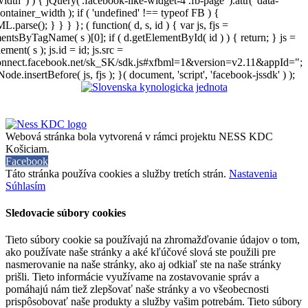
width' ) ) { jQuery('.facebook-like-widget-4 .fb-page' ).attr( 'data-
ontainer_width ); if ( 'undefined' !== typeof FB ) {
arse(); } } } }; ( function( d, s, id ) { var js, fjs =
entsByTagName( s )[0]; if ( d.getElementById( id ) ) { return; } js =
ement( s ); js.id = id; js.src =
connect.facebook.net/sk_SK/sdk.js#xfbml=1&version=v2.11&appId=";
Node.insertBefore( js, fjs ); }( document, 'script', 'facebook-jssdk' ) );
Webová stránka bola vytvorená v rámci projektu NESS KDC
Košiciam.
Facebook
Táto stránka používa cookies a služby tretích strán.
Nastavenia
Súhlasím
Sledovacie súbory cookies
Tieto súbory cookie sa používajú na zhromažďovanie údajov o tom,
ako používate naše stránky a aké kľúčové slová ste použili pre
nasmerovanie na naše stránky, ako aj odkiaľ ste na naše stránky
prišli. Tieto informácie využívame na zostavovanie správ a
pomáhajú nám tiež zlepšovať naše stránky a vo všeobecnosti
prispôsobovať naše produkty a služby vašim potrebám. Tieto súbory