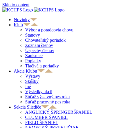
Skip to content
Novinky
Klub
Výbor a poradcovia chovu
Stanovy
Chovateľský poriadok
Zoznam členov
Úspechy členov
Zápisnice
Poplatky
Tlačivá a poriadky
Akcie Klubu
Výstavy
Skúšky
Iné
Výsledky akcií
Súťaž výstavný pes roka
Súťaž pracovný pes roka
Sekcia Sliediče
ANGLICKÝ ŠPRINGERŠPANIEL
CLUMBER ŠPANIEL
FIELD ŠPANIEL
NEMECKÝ PREPELIČIAR