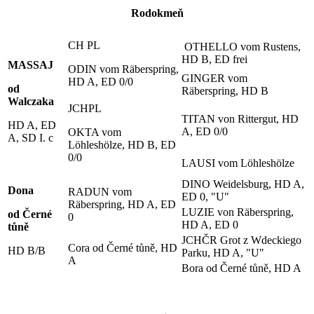
Rodokmeň
CH PL
OTHELLO vom Rustens,
HD B, ED frei
MASSAJ
ODIN vom Räberspring,
GINGER vom
HD A, ED 0/0
od
Räberspring, HD B
Walczaka
JCHPL
TITAN von Rittergut, HD
HD A, ED
A, ED 0/0
OKTA vom
A, SD I. c
Löhleshölze, HD B, ED
0/0
LAUSI vom Löhleshölze
DINO Weidelsburg, HD A,
Dona
RADUN vom
ED 0, "U"
Räberspring, HD A, ED
LUZIE von Räberspring,
od Černé
0
HD A, ED 0
t
ůně
JCHČR Grot z Wdeckiego
Cora od Černé tůně, HD
HD B/B
Parku, HD A, "U"
A
Bora od Černé tůně, HD A