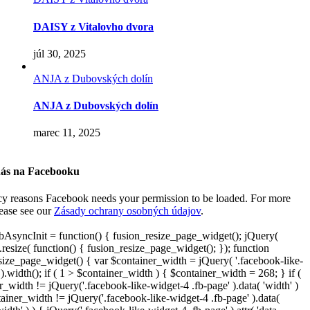
DAISY z Vitalovho dvora
júl 30, 2025
ANJA z Dubovských dolín
ANJA z Dubovských dolín
marec 11, 2025
nás na Facebooku
cy reasons Facebook needs your permission to be loaded. For more
lease see our
Zásady ochrany osobných údajov
.
AsyncInit = function() { fusion_resize_page_widget(); jQuery(
resize( function() { fusion_resize_page_widget(); }); function
size_page_widget() { var $container_width = jQuery( '.facebook-like-
).width(); if ( 1 > $container_width ) { $container_width = 268; } if (
r_width != jQuery('.facebook-like-widget-4 .fb-page' ).data( 'width' )
iner_width != jQuery('.facebook-like-widget-4 .fb-page' ).data(