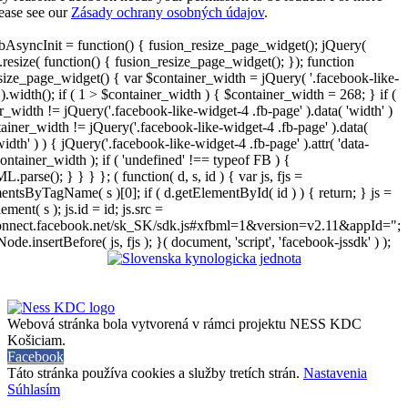
lease see our
Zásady ochrany osobných údajov
.
AsyncInit = function() { fusion_resize_page_widget(); jQuery(
resize( function() { fusion_resize_page_widget(); }); function
size_page_widget() { var $container_width = jQuery( '.facebook-like-
).width(); if ( 1 > $container_width ) { $container_width = 268; } if (
r_width != jQuery('.facebook-like-widget-4 .fb-page' ).data( 'width' )
iner_width != jQuery('.facebook-like-widget-4 .fb-page' ).data(
width' ) ) { jQuery('.facebook-like-widget-4 .fb-page' ).attr( 'data-
ontainer_width ); if ( 'undefined' !== typeof FB ) {
arse(); } } } }; ( function( d, s, id ) { var js, fjs =
entsByTagName( s )[0]; if ( d.getElementById( id ) ) { return; } js =
ement( s ); js.id = id; js.src =
connect.facebook.net/sk_SK/sdk.js#xfbml=1&version=v2.11&appId=";
Node.insertBefore( js, fjs ); }( document, 'script', 'facebook-jssdk' ) );
Webová stránka bola vytvorená v rámci projektu NESS KDC
Košiciam.
Facebook
Táto stránka používa cookies a služby tretích strán.
Nastavenia
Súhlasím