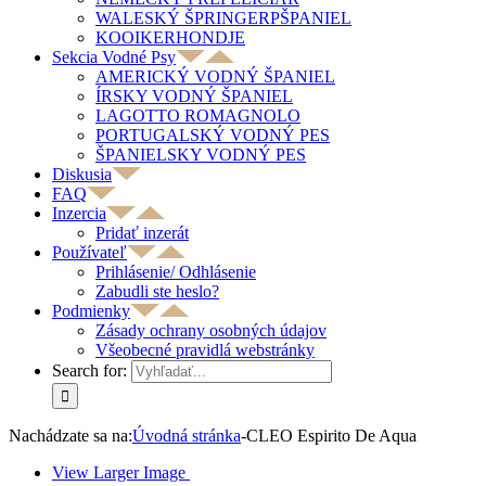
WALESKÝ ŠPRINGERPŠPANIEL
KOOIKERHONDJE
Sekcia Vodné Psy
AMERICKÝ VODNÝ ŠPANIEL
ÍRSKY VODNÝ ŠPANIEL
LAGOTTO ROMAGNOLO
PORTUGALSKÝ VODNÝ PES
ŠPANIELSKY VODNÝ PES
Diskusia
FAQ
Inzercia
Pridať inzerát
Používateľ
Prihlásenie/ Odhlásenie
Zabudli ste heslo?
Podmienky
Zásady ochrany osobných údajov
Všeobecné pravidlá webstránky
Search for:
Nachádzate sa na:
Úvodná stránka
-
CLEO Espirito De Aqua
View Larger Image