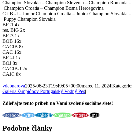
Champion Slovakia – Champion Slovenia – Champion Romania –
Champion Croatia – Champion Bosna Hercegovina
C.I.B.-J – Junior Champion Croatia – Junior Champion Slovakia –
Puppy Champion Slovakia
BIG1 4x
res. BIG 2x
BIG3 1x
BOB 16x
CACIB 8x
CAC 16x
BIG-J 1x
BOJ 8x
CACIB-J 2x
CAJC 8x
vdebnarova
2025-06-23T19:49:05+00:00
marec 11, 2024
|
Kategórie:
Galéria šampiónov Portugalský Vodný Pes
|
Zdieľajte tento príbeh na Vami zvolené sociálne siete!
Facebook
Twitter
LinkedIn
Whatsapp
Pinterest
Email
Podobné články