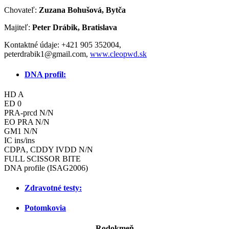
Chovateľ:
Zuzana Bohušová, Bytča
Majiteľ:
Peter Drábik, Bratislava
Kontaktné údaje: +421 905 352004,
peterdrabik1@gmail.com,
www.cleopwd.sk
DNA profil:
HD A
ED 0
PRA-prcd N/N
EO PRA N/N
GM1 N/N
IC ins/ins
CDPA, CDDY IVDD N/N
FULL SCISSOR BITE
DNA profile (ISAG2006)
Zdravotné testy:
Potomkovia
Rodokmeň