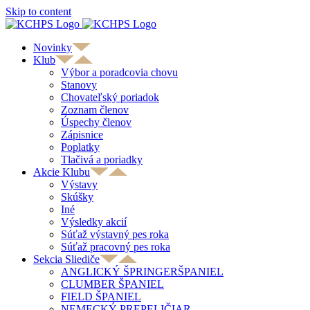
Skip to content
Novinky
Klub
Výbor a poradcovia chovu
Stanovy
Chovateľský poriadok
Zoznam členov
Úspechy členov
Zápisnice
Poplatky
Tlačivá a poriadky
Akcie Klubu
Výstavy
Skúšky
Iné
Výsledky akcií
Súťaž výstavný pes roka
Súťaž pracovný pes roka
Sekcia Sliediče
ANGLICKÝ ŠPRINGERŠPANIEL
CLUMBER ŠPANIEL
FIELD ŠPANIEL
NEMECKÝ PREPELIČIAR