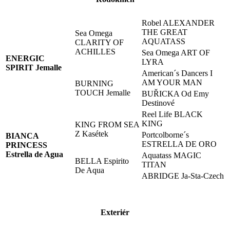
Robel ALEXANDER
THE GREAT
Sea Omega
AQUATASS
CLARITY OF
ACHILLES
Sea Omega ART OF
ENERGIC
LYRA
SPIRIT Jemalle
American´s Dancers I
AM YOUR MAN
BURNING
TOUCH Jemalle
BUŘICKA Od Emy
Destinové
Reel Life BLACK
KING
KING FROM SEA
Z Kasétek
Portcolborne´s
BIANCA
ESTRELLA DE ORO
PRINCESS
Estrella de Agua
Aquatass MAGIC
BELLA Espirito
TITAN
De Aqua
ABRIDGE Ja-Sta-Czech
Exteriér