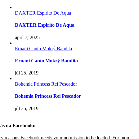
DAXTER Espirito De Aqua
DAXTER Espirito De Aqua
apríl 7, 2025
Ernani Canto Mokrý Bandita
Ernani Canto Mokrý Bandita
júl 25, 2019
Bohemia Princess Rei Pescador
Bohemia Princess Rei Pescador
júl 25, 2019
nás na Facebooku
cy reasons Facebook needs your permission to be loaded. For more