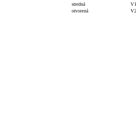
stredná
V
otvorená
V