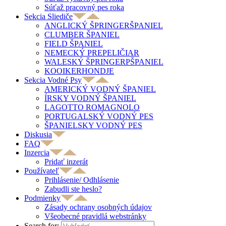
Súťaž pracovný pes roka
Sekcia Sliediče
ANGLICKÝ ŠPRINGERŠPANIEL
CLUMBER ŠPANIEL
FIELD ŠPANIEL
NEMECKÝ PREPELIČIAR
WALESKÝ ŠPRINGERPŠPANIEL
KOOIKERHONDJE
Sekcia Vodné Psy
AMERICKÝ VODNÝ ŠPANIEL
ÍRSKY VODNÝ ŠPANIEL
LAGOTTO ROMAGNOLO
PORTUGALSKÝ VODNÝ PES
ŠPANIELSKY VODNÝ PES
Diskusia
FAQ
Inzercia
Pridať inzerát
Používateľ
Prihlásenie/ Odhlásenie
Zabudli ste heslo?
Podmienky
Zásady ochrany osobných údajov
Všeobecné pravidlá webstránky
Search for: