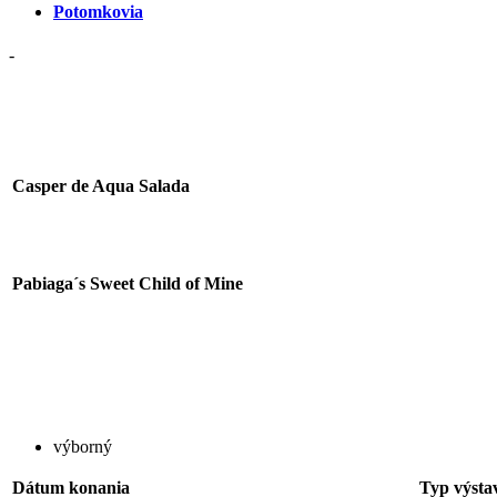
Potomkovia
-
Casper de Aqua Salada
Pabiaga´s Sweet Child of Mine
výborný
Dátum konania
Typ výsta