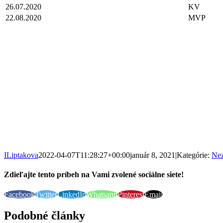
26.07.2020
KV
22.08.2020
MVP
ILiptakova
2022-04-07T11:28:27+00:00
január 8, 2021
|
Kategórie:
Nez
Zdieľajte tento príbeh na Vami zvolené sociálne siete!
Facebook
Twitter
LinkedIn
Whatsapp
Pinterest
Email
Podobné články