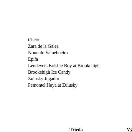
Cheto
Zara de la Galea
Nono de Valneboeiro
Epifa
Lendevers Bolshie Boy at Brookehigh
Brookehigh Ice Candy
Zulusky Jugador
Pemontel Haya at Zulusky
Trieda
Vý