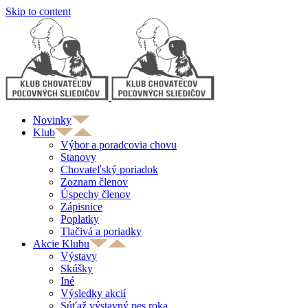
Skip to content
Novinky
Klub
Výbor a poradcovia chovu
Stanovy
Chovateľský poriadok
Zoznam členov
Úspechy členov
Zápisnice
Poplatky
Tlačivá a poriadky
Akcie Klubu
Výstavy
Skúšky
Iné
Výsledky akcií
Súťaž výstavný pes roka