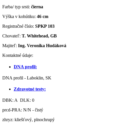
Farba/ typ srsti:
čierna
Výška v kohútiku:
46 cm
Registračné číslo:
SPKP 103
Chovateľ:
T. Whitehead, GB
Majiteľ:
Ing. Veronika Hudáková
Kontaktné údaje:
DNA profil:
DNA profil - Laboklin, SK
Zdravotné testy:
DBK: A DLK: 0
prcd-PRA: N/N - čistý
zhryz: kliešťový, plnochrupý