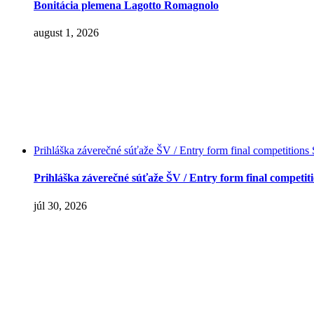
Bonitácia plemena Lagotto Romagnolo
august 1, 2026
Prihláška záverečné súťaže ŠV / Entry form final compet
Prihláška záverečné súťaže ŠV / Entry form final com
júl 30, 2026