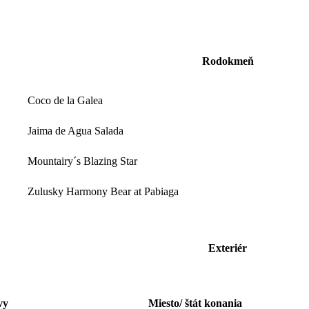
Rodokmeň
Coco de la Galea
Jaima de Agua Salada
Mountairy´s Blazing Star
Zulusky Harmony Bear at Pabiaga
Exteriér
vy
Miesto/ štát konania