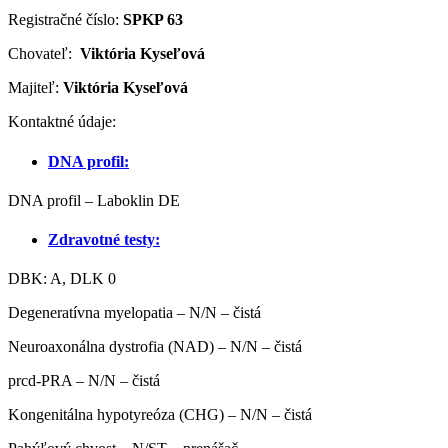
Registračné číslo:
SPKP 63
Chovateľ:
Viktória Kyseľová
Majiteľ:
Viktória Kyseľová
Kontaktné údaje:
DNA profil:
DNA profil – Laboklin DE
Zdravotné testy:
DBK: A, DLK 0
Degeneratívna myelopatia – N/N – čistá
Neuroaxonálna dystrofia (NAD) – N/N – čistá
prcd-PRA – N/N – čistá
Kongenitálna hypotyreóza (CHG) – N/N – čistá