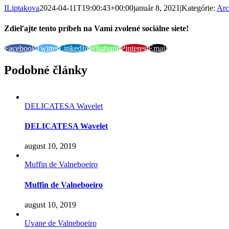
ILiptakova
2024-04-11T19:00:43+00:00
január 8, 2021
|
Kategórie:
Arc
Zdieľajte tento príbeh na Vami zvolené sociálne siete!
Facebook
Twitter
LinkedIn
Whatsapp
Pinterest
Email
Podobné články
DELICATESA Wavelet
DELICATESA Wavelet
august 10, 2019
Muffin de Valneboeiro
Muffin de Valneboeiro
august 10, 2019
Uvane de Valneboeiro