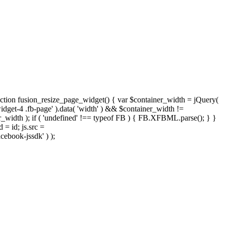
nction fusion_resize_page_widget() { var $container_width = jQuery(
widget-4 .fb-page' ).data( 'width' ) && $container_width !=
iner_width ); if ( 'undefined' !== typeof FB ) { FB.XFBML.parse(); } }
 = id; js.src =
cebook-jssdk' ) );