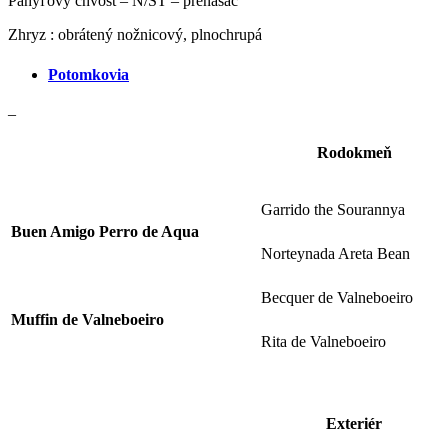
Pahýľový chvost – N/ST – prenášač
Zhryz : obrátený nožnicový, plnochrupá
Potomkovia
–
Rodokmeň
Garrido the Sourannya
Buen Amigo Perro de Aqua
Norteynada Areta Bean
Becquer de Valneboeiro
Muffin de Valneboeiro
Rita de Valneboeiro
Exteriér