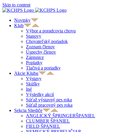
Skip to content
Novinky
Klub
Výbor a poradcovia chovu
Stanovy
Chovateľský poriadok
Zoznam členov
Úspechy členov
Zápisnice
Poplatky
Tlačivá a poriadky
Akcie Klubu
Výstavy
Skúšky
Iné
Výsledky akcií
Súťaž výstavný pes roka
Súťaž pracovný pes roka
Sekcia Sliediče
ANGLICKÝ ŠPRINGERŠPANIEL
CLUMBER ŠPANIEL
FIELD ŠPANIEL
NEMECKÝ PREPELIČIAR