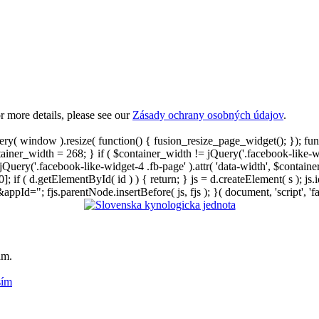
 more details, please see our
Zásady ochrany osobných údajov
.
ry( window ).resize( function() { fusion_resize_page_widget(); }); fu
ntainer_width = 268; } if ( $container_width != jQuery('.facebook-like-
{ jQuery('.facebook-like-widget-4 .fb-page' ).attr( 'data-width', $conta
; if ( d.getElementById( id ) ) { return; } js = d.createElement( s ); js.id
d="; fjs.parentNode.insertBefore( js, fjs ); }( document, 'script', 'fa
am.
sím