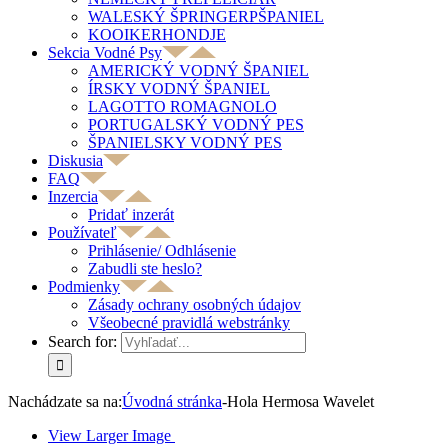
WALESKÝ ŠPRINGERPŠPANIEL
KOOIKERHONDJE
Sekcia Vodné Psy
AMERICKÝ VODNÝ ŠPANIEL
ÍRSKY VODNÝ ŠPANIEL
LAGOTTO ROMAGNOLO
PORTUGALSKÝ VODNÝ PES
ŠPANIELSKY VODNÝ PES
Diskusia
FAQ
Inzercia
Pridať inzerát
Používateľ
Prihlásenie/ Odhlásenie
Zabudli ste heslo?
Podmienky
Zásady ochrany osobných údajov
Všeobecné pravidlá webstránky
Search for:
Nachádzate sa na:
Úvodná stránka
-
Hola Hermosa Wavelet
View Larger Image