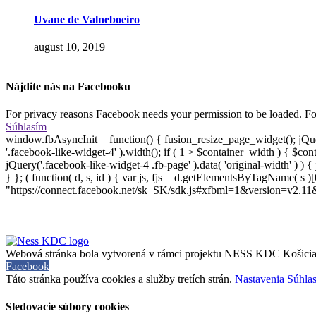
Uvane de Valneboeiro
august 10, 2019
Nájdite nás na Facebooku
For privacy reasons Facebook needs your permission to be loaded. For
Súhlasím
window.fbAsyncInit = function() { fusion_resize_page_widget(); jQue
'.facebook-like-widget-4' ).width(); if ( 1 > $container_width ) { $co
jQuery('.facebook-like-widget-4 .fb-page' ).data( 'original-width' ) ) 
} }; ( function( d, s, id ) { var js, fjs = d.getElementsByTagName( s )[0]
"https://connect.facebook.net/sk_SK/sdk.js#xfbml=1&version=v2.11&appI
Webová stránka bola vytvorená v rámci projektu NESS KDC Košici
Facebook
Táto stránka používa cookies a služby tretích strán.
Nastavenia
Súhla
Sledovacie súbory cookies