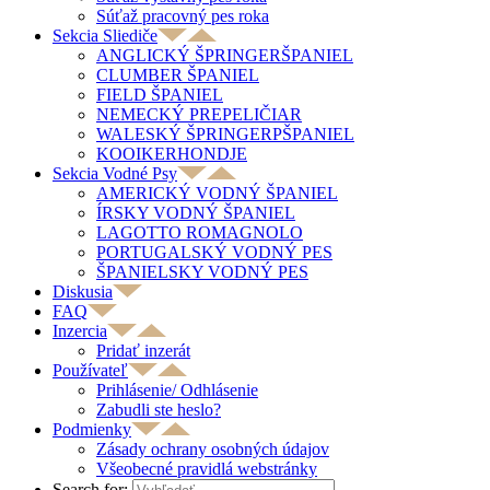
Súťaž pracovný pes roka
Sekcia Sliediče
ANGLICKÝ ŠPRINGERŠPANIEL
CLUMBER ŠPANIEL
FIELD ŠPANIEL
NEMECKÝ PREPELIČIAR
WALESKÝ ŠPRINGERPŠPANIEL
KOOIKERHONDJE
Sekcia Vodné Psy
AMERICKÝ VODNÝ ŠPANIEL
ÍRSKY VODNÝ ŠPANIEL
LAGOTTO ROMAGNOLO
PORTUGALSKÝ VODNÝ PES
ŠPANIELSKY VODNÝ PES
Diskusia
FAQ
Inzercia
Pridať inzerát
Používateľ
Prihlásenie/ Odhlásenie
Zabudli ste heslo?
Podmienky
Zásady ochrany osobných údajov
Všeobecné pravidlá webstránky
Search for: