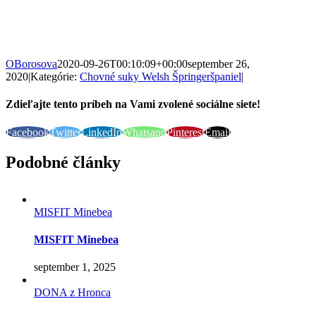
OBorosova
2020-09-26T00:10:09+00:00
september 26,
2020
|
Kategórie:
Chovné suky Welsh Špringeršpaniel
|
Zdieľajte tento príbeh na Vami zvolené sociálne siete!
Facebook
Twitter
LinkedIn
Whatsapp
Pinterest
Email
Podobné články
MISFIT Minebea
MISFIT Minebea
september 1, 2025
DONA z Hronca