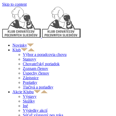
Skip to content
Novinky
Klub
Výbor a poradcovia chovu
Stanovy
Chovateľský poriadok
Zoznam členov
Úspechy členov
Zápisnice
Poplatky
Tlačivá a poriadky
Akcie Klubu
Výstavy
Skúšky
Iné
Výsledky akcií
Súťaž výstavný pes roka