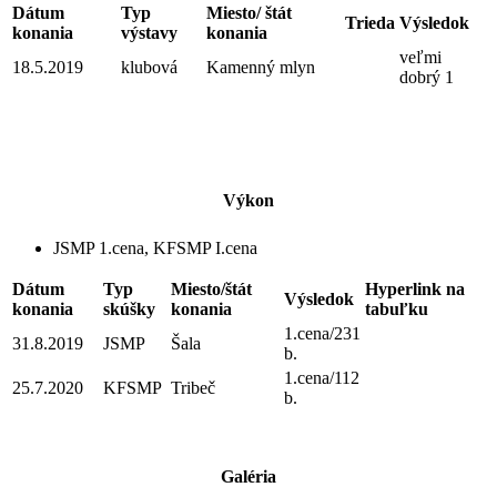
Dátum
Typ
Miesto/ štát
Trieda
Výsledok
konania
výstavy
konania
veľmi
18.5.2019
klubová
Kamenný mlyn
dobrý 1
Výkon
JSMP 1.cena, KFSMP I.cena
Dátum
Typ
Miesto/štát
Hyperlink na
Výsledok
konania
skúšky
konania
tabuľku
1.cena/231
31.8.2019
JSMP
Šala
b.
1.cena/112
25.7.2020
KFSMP
Tribeč
b.
Galéria