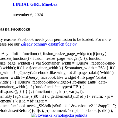
LINDAL GIRL Minebea
november 6, 2024
nás na Facebooku
cy reasons Facebook needs your permission to be loaded. For more
lease see our
Zásady ochrany osobných údajov
.
AsyncInit = function() { fusion_resize_page_widget(); jQuery(
resize( function() { fusion_resize_page_widget(); }); function
size_page_widget() { var $container_width = jQuery( '.facebook-like-
).width(); if ( 1 > $container_width ) { $container_width = 268; } if (
r_width != jQuery('.facebook-like-widget-4 .fb-page' ).data( 'width' )
iner_width != jQuery('.facebook-like-widget-4 .fb-page' ).data(
width' ) ) { jQuery('.facebook-like-widget-4 .fb-page' ).attr( 'data-
ontainer_width ); if ( 'undefined' !== typeof FB ) {
arse(); } } } }; ( function( d, s, id ) { var js, fjs =
entsByTagName( s )[0]; if ( d.getElementById( id ) ) { return; } js =
ement( s ); js.id = id; js.src =
connect.facebook.net/sk_SK/sdk.js#xfbml=1&version=v2.11&appId=";
Node.insertBefore( js, fjs ); }( document, 'script', 'facebook-jssdk' ) );