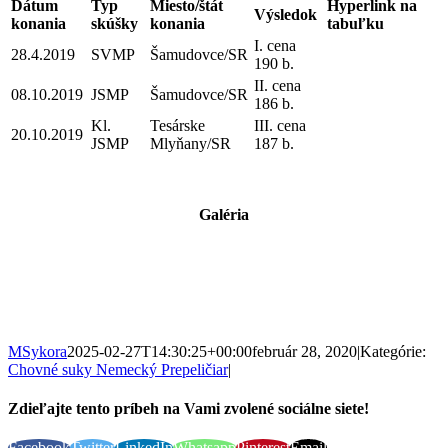
Dátum
Typ
Miesto/štát
Hyperlink na
Výsledok
konania
skúšky
konania
tabuľku
I. cena
28.4.2019
SVMP
Šamudovce/SR
190 b.
II. cena
08.10.2019
JSMP
Šamudovce/SR
186 b.
Kl.
Tesárske
III. cena
20.10.2019
JSMP
Mlyňany/SR
187 b.
Galéria
MSykora
2025-02-27T14:30:25+00:00
február 28, 2020
|
Kategórie:
Chovné suky Nemecký Prepeličiar
|
Zdieľajte tento príbeh na Vami zvolené sociálne siete!
Facebook
Twitter
LinkedIn
Whatsapp
Pinterest
Email