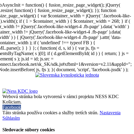
AsyncInit = function() { fusion_resize_page_widget(); jQuery(
resize( function() { fusion_resize_page_widget(); }); function
size_page_widget() { var $container_width = jQuery( '.facebook-like-
).width(); if ( 1 > $container_width ) { $container_width = 268; } if (
r_width != jQuery('.facebook-like-widget-4 .fb-page' ).data( 'width' )
iner_width != jQuery('.facebook-like-widget-4 .fb-page' ).data(
width' ) ) { jQuery('.facebook-like-widget-4 .fb-page' ).attr( 'data-
ontainer_width ); if ( 'undefined' !== typeof FB ) {
arse(); } } } }; ( function( d, s, id ) { var js, fjs =
entsByTagName( s )[0]; if ( d.getElementById( id ) ) { return; } js =
ement( s ); js.id = id; js.src =
connect.facebook.net/sk_SK/sdk.js#xfbml=1&version=v2.11&appId=";
Node.insertBefore( js, fjs ); }( document, 'script', 'facebook-jssdk' ) );
Webová stránka bola vytvorená v rámci projektu NESS KDC
Košiciam.
Facebook
Táto stránka používa cookies a služby tretích strán.
Nastavenia
Súhlasím
Sledovacie súbory cookies