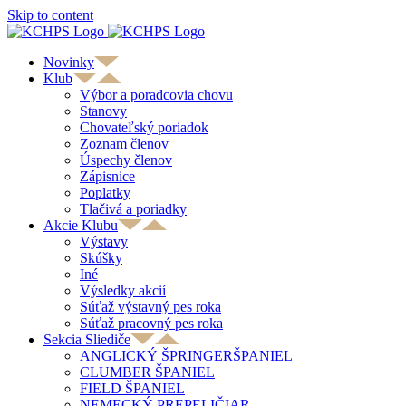
Skip to content
Novinky
Klub
Výbor a poradcovia chovu
Stanovy
Chovateľský poriadok
Zoznam členov
Úspechy členov
Zápisnice
Poplatky
Tlačivá a poriadky
Akcie Klubu
Výstavy
Skúšky
Iné
Výsledky akcií
Súťaž výstavný pes roka
Súťaž pracovný pes roka
Sekcia Sliediče
ANGLICKÝ ŠPRINGERŠPANIEL
CLUMBER ŠPANIEL
FIELD ŠPANIEL
NEMECKÝ PREPELIČIAR