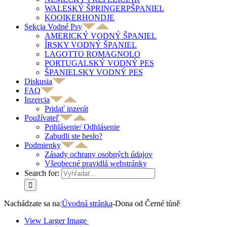
WALESKÝ ŠPRINGERPŠPANIEL
KOOIKERHONDJE
Sekcia Vodné Psy
AMERICKÝ VODNÝ ŠPANIEL
ÍRSKY VODNÝ ŠPANIEL
LAGOTTO ROMAGNOLO
PORTUGALSKÝ VODNÝ PES
ŠPANIELSKY VODNÝ PES
Diskusia
FAQ
Inzercia
Pridať inzerát
Používateľ
Prihlásenie/ Odhlásenie
Zabudli ste heslo?
Podmienky
Zásady ochrany osobných údajov
Všeobecné pravidlá webstránky
Search for:
Nachádzate sa na:
Úvodná stránka
-
Dona od Černé tůně
View Larger Image