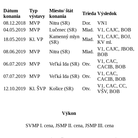
Dátum
Typ
Miesto/ štát
Trieda
Výsledok
konania
výstavy
konania
08.12.2018
MVP
Nitra (SR)
Dor.
VN1
04.05.2019
MVP
Lučenec (SR)
Mlad.
V1, CAJC, BOB
Kamenný mlyn
V1, CAJC, BOJ,
18.05.2019
Kl. VP
Mlad.
(SR)
KV ml.
V1, CAJC, JBOB,
08.06.2019
MVP
Nitra (SR)
Mlad.
BOB
V1, CAC,
06.07.2019
MVP
Veľká Ida (SR)
Otv.
CACIB, BOB
V1, CAC,
07.07.2019
MVP
Veľká Ida (SR)
Otv.
CACIB, BOB
V1, CAC, CC,
12.10.2019
Kl. ŠVP
Košice (SR)
Otv.
VŠV, BOB
Výkon
SVMP I. cena, JSMP II. cena, JSMP III. cena