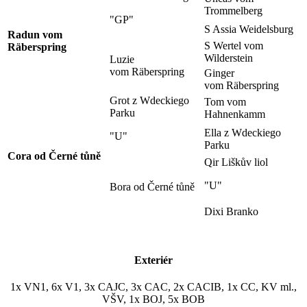
Trommelberg
"GP"
S Assia Weidelsburg
Radun vom
S Wertel vom
Räberspring
Wilderstein
Luzie
vom Räberspring
Ginger
vom Räberspring
Grot z Wdeckiego
Tom vom
Parku
Hahnenkamm
Ella z Wdeckiego
"U"
Parku
Cora od Černé tůně
Qir Liškův liol
"U"
Bora od Černé tůně
Dixi Branko
Exteriér
1x VN1, 6x V1, 3x CAJC, 3x CAC, 2x CACIB, 1x CC, KV ml.,
VŠV, 1x BOJ, 5x BOB