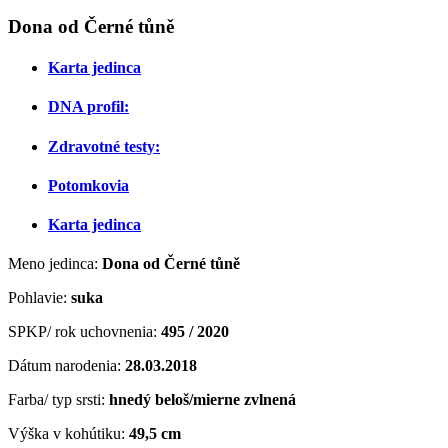
Dona od Černé tůně
Karta jedinca
DNA profil:
Zdravotné testy:
Potomkovia
Karta jedinca
Meno jedinca:
Dona od Černé tůně
Pohlavie:
suka
SPKP/ rok uchovnenia:
495 / 2020
Dátum narodenia:
28.03.2018
Farba/ typ srsti:
hnedý beloš/mierne zvlnená
Výška v kohútiku:
49,5 cm