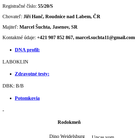
Registračné číslo:
55/20/S
Chovateľ:
Jiří Hanč, Roudnice nad Labem, ČR
Majiteľ:
Marcel Šuchta, Jasenov, SR
Kontaktné údaje:
+421 907 852 867, marcel.suchta11@gmail.com
DNA profil:
LABOKLIN
Zdravotné testy:
DBK: B/B
Potomkovia
-
Rodokmeň
Dino Weidelsburg
Uncas vom