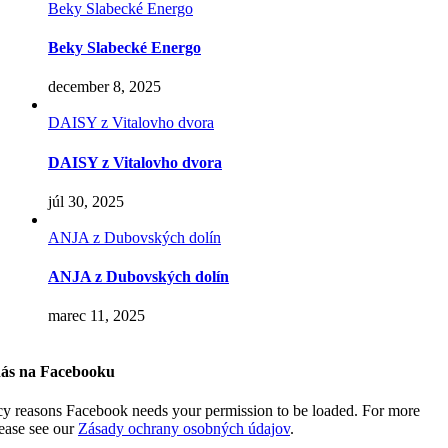
Beky Slabecké Energo
Beky Slabecké Energo
december 8, 2025
DAISY z Vitalovho dvora
DAISY z Vitalovho dvora
júl 30, 2025
ANJA z Dubovských dolín
ANJA z Dubovských dolín
marec 11, 2025
nás na Facebooku
cy reasons Facebook needs your permission to be loaded. For more
lease see our
Zásady ochrany osobných údajov
.