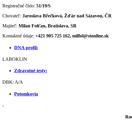
Registračné číslo:
51/19/S
Chovateľ:
Jaroslava Břečková, Žďár nad Sázavou, ČR
Majiteľ:
Milan Folťan, Bratislava, SR
Kontaktné údaje:
+421 905 725 162, milfol@stonline.sk
DNA profil:
LABOKLIN
Zdravotné testy:
DBK: A/A
Potomkovia
-
Ro