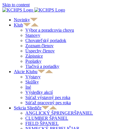
Skip to content
Novinky
Klub
Výbor a poradcovia chovu
Stanovy
Chovateľský poriadok
Zoznam členov
Úspechy členov
Zápisnice
Poplatky
Tlačivá a poriadky
Akcie Klubu
Výstavy
Skúšky
Iné
Výsledky akcií
Súťaž výstavný pes roka
Súťaž pracovný pes roka
Sekcia Sliediče
ANGLICKÝ ŠPRINGERŠPANIEL
CLUMBER ŠPANIEL
FIELD ŠPANIEL
NEMECKÝ PREPELIČIAR