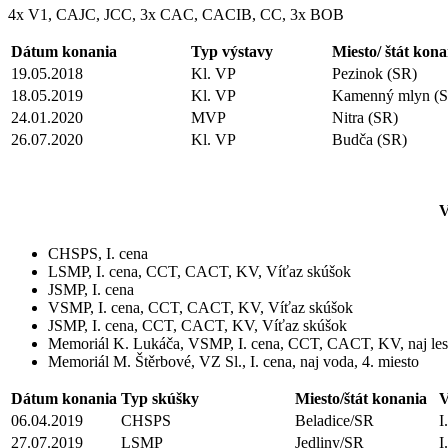
4x V1, CAJC, JCC, 3x CAC, CACIB, CC, 3x BOB
Dátum konania
Typ výstavy
Miesto/ štát kona
19.05.2018
Kl. VP
Pezinok (SR)
18.05.2019
Kl. VP
Kamenný mlyn (
24.01.2020
MVP
Nitra (SR)
26.07.2020
Kl. VP
Budča (SR)
CHSPS, I. cena
LSMP, I. cena, CCT, CACT, KV, Víťaz skúšok
JSMP, I. cena
VSMP, I. cena, CCT, CACT, KV, Víťaz skúšok
JSMP, I. cena, CCT, CACT, KV, Víťaz skúšok
Memoriál K. Lukáča, VSMP, I. cena, CCT, CACT, KV, naj les,
Memoriál M. Štěrbové, VZ Sl., I. cena, naj voda, 4. miesto
Dátum konania
Typ skúšky
Miesto/štát konania
V
06.04.2019
CHSPS
Beladice/SR
I
27.07.2019
LSMP
Jedliny/SR
I