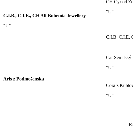
CH Cyr od Ze
"U"
C.I.B., C.I.E., CH Alf Bohemia Jewellery
"U"
C.I.B, C.I.E,
Car Semilský 
"U"
Aris z Podmošenska
Cora z Kublov
"U"
Ex