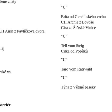
lené chaty
"U"
Brita od Gerclínského vrchu
CH Archie z Lovoše
Cira ze Štětské Vinice
 CH Airin z Pavlíčkova dvora
"U"
Tell vom Steig
háj
Cilka od Popílků
"U"
Taro vom Ratswald
ské vsi
"U"
Týna z Větrné paseky
teriér