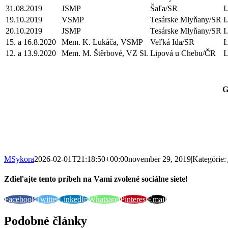
31.08.2019
JSMP
Šaľa/SR
I
19.10.2019
VSMP
Tesárske Mlyňany/SR
I
20.10.2019
JSMP
Tesárske Mlyňany/SR
I
15. a 16.8.2020
Mem. K. Lukáča, VSMP
Veľká Ida/SR
I
12. a 13.9.2020
Mem. M. Štěrbové, VZ Sl.
Lipová u Chebu/ČR
I
G
MSykora
2026-02-01T21:18:50+00:00
november 29, 2019
|
Kategórie:
Zdieľajte tento príbeh na Vami zvolené sociálne siete!
Facebook
Twitter
LinkedIn
Whatsapp
Pinterest
Email
Podobné články