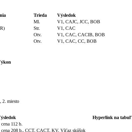
nia
Trieda
Výsledok
Ml.
V1, CAJC, JCC, BOB
SR)
Str.
V1, CAC
Otv.
V1, CAC, CACIB, BOB
Otv.
V1, CAC, CC, BOB
Výkon
 2. miesto
ýsledok
Hyperlink na tabu
. cena 112 b.
. cena 208 b., CCT, CACT, KV, Víťaz skúšok