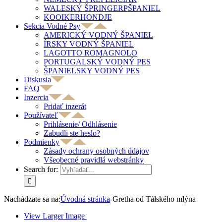
WALESKÝ ŠPRINGERPŠPANIEL
KOOIKERHONDJE
Sekcia Vodné Psy
AMERICKÝ VODNÝ ŠPANIEL
ÍRSKY VODNÝ ŠPANIEL
LAGOTTO ROMAGNOLO
PORTUGALSKÝ VODNÝ PES
ŠPANIELSKY VODNÝ PES
Diskusia
FAQ
Inzercia
Pridať inzerát
Používateľ
Prihlásenie/ Odhlásenie
Zabudli ste heslo?
Podmienky
Zásady ochrany osobných údajov
Všeobecné pravidlá webstránky
Search for:
Nachádzate sa na:
Úvodná stránka
-
Gretha od Tálského mlýna
View Larger Image