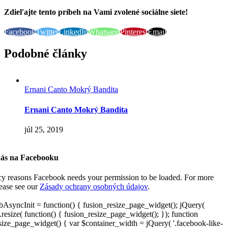
Zdieľajte tento príbeh na Vami zvolené sociálne siete!
Facebook
Twitter
LinkedIn
Whatsapp
Pinterest
Email
Podobné články
Ernani Canto Mokrý Bandita
Ernani Canto Mokrý Bandita
júl 25, 2019
nás na Facebooku
cy reasons Facebook needs your permission to be loaded. For more
lease see our
Zásady ochrany osobných údajov
.
AsyncInit = function() { fusion_resize_page_widget(); jQuery(
resize( function() { fusion_resize_page_widget(); }); function
size_page_widget() { var $container_width = jQuery( '.facebook-like-