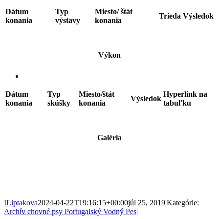
Dátum
Typ
Miesto/ štát
Trieda
Výsledok
konania
výstavy
konania
Výkon
Dátum
Typ
Miesto/štát
Hyperlink na
Výsledok
konania
skúšky
konania
tabuľku
Galéria
ILiptakova
2024-04-22T19:16:15+00:00
júl 25, 2019
|
Kategórie:
Archív chovné psy Portugalský Vodný Pes
|