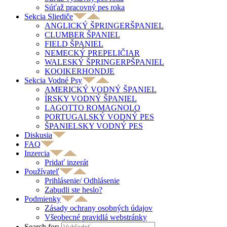
Súťaž pracovný pes roka
Sekcia Sliediče
ANGLICKÝ ŠPRINGERŠPANIEL
CLUMBER ŠPANIEL
FIELD ŠPANIEL
NEMECKÝ PREPELIČIAR
WALESKÝ ŠPRINGERPŠPANIEL
KOOIKERHONDJE
Sekcia Vodné Psy
AMERICKÝ VODNÝ ŠPANIEL
ÍRSKY VODNÝ ŠPANIEL
LAGOTTO ROMAGNOLO
PORTUGALSKÝ VODNÝ PES
ŠPANIELSKY VODNÝ PES
Diskusia
FAQ
Inzercia
Pridať inzerát
Používateľ
Prihlásenie/ Odhlásenie
Zabudli ste heslo?
Podmienky
Zásady ochrany osobných údajov
Všeobecné pravidlá webstránky
Search for: