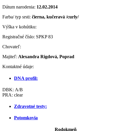
Dátum narodenia:
12
.02.2014
Farba/ typ srsti:
čierna, kučeravá /curly/
Výška v kohútiku:
Registračné číslo: SPKP 83
Chovateľ:
Majiteľ:
Alexandra Rigdová, Poprad
Kontaktné údaje:
DNA profil:
DBK: A/B
PRA: clear
Zdravotné testy:
Potomkovia
Rodokmeň