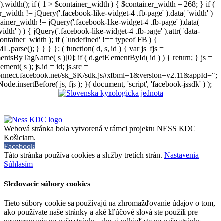
).width(); if ( 1 > $container_width ) { $container_width = 268; } if (
r_width != jQuery('.facebook-like-widget-4 .fb-page' ).data( 'width' )
iner_width != jQuery('.facebook-like-widget-4 .fb-page' ).data(
width' ) ) { jQuery('.facebook-like-widget-4 .fb-page' ).attr( 'data-
ontainer_width ); if ( 'undefined' !== typeof FB ) {
arse(); } } } }; ( function( d, s, id ) { var js, fjs =
entsByTagName( s )[0]; if ( d.getElementById( id ) ) { return; } js =
ement( s ); js.id = id; js.src =
connect.facebook.net/sk_SK/sdk.js#xfbml=1&version=v2.11&appId=";
Node.insertBefore( js, fjs ); }( document, 'script', 'facebook-jssdk' ) );
Webová stránka bola vytvorená v rámci projektu NESS KDC
Košiciam.
Facebook
Táto stránka používa cookies a služby tretích strán.
Nastavenia
Súhlasím
Sledovacie súbory cookies
Tieto súbory cookie sa používajú na zhromažďovanie údajov o tom,
ako používate naše stránky a aké kľúčové slová ste použili pre
nasmerovanie na naše stránky, ako aj odkiaľ ste na naše stránky