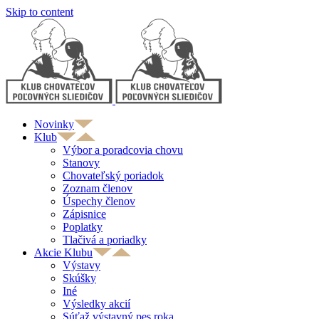
Skip to content
Novinky
Klub
Výbor a poradcovia chovu
Stanovy
Chovateľský poriadok
Zoznam členov
Úspechy členov
Zápisnice
Poplatky
Tlačivá a poriadky
Akcie Klubu
Výstavy
Skúšky
Iné
Výsledky akcií
Súťaž výstavný pes roka