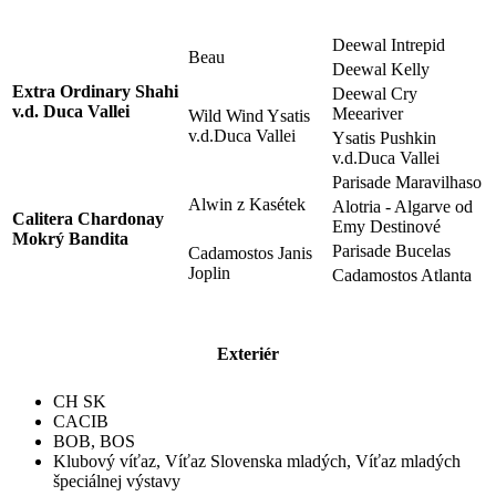
Deewal Intrepid
Beau
Deewal Kelly
Extra Ordinary Shahi
Deewal Cry
v.d. Duca Vallei
Meeariver
Wild Wind Ysatis
v.d.Duca Vallei
Ysatis Pushkin
v.d.Duca Vallei
Parisade Maravilhaso
Alwin z Kasétek
Alotria - Algarve od
Calitera Chardonay
Emy Destinové
Mokrý Bandita
Parisade Bucelas
Cadamostos Janis
Joplin
Cadamostos Atlanta
Exteriér
CH SK
CACIB
BOB, BOS
Klubový víťaz, Víťaz Slovenska mladých, Víťaz mladých
špeciálnej výstavy