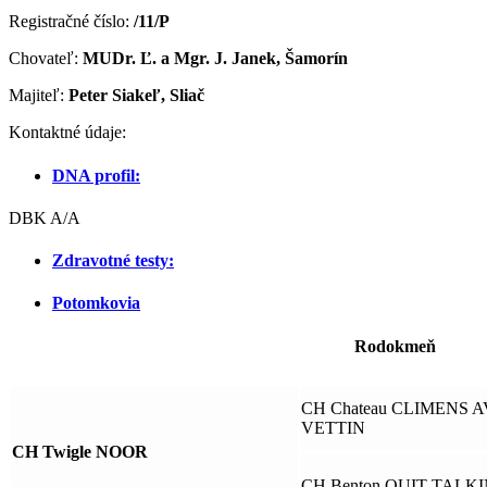
Registračné číslo:
/11/P
Chovateľ:
MUDr. Ľ. a Mgr. J. Janek, Šamorín
Majiteľ:
Peter Siakeľ, Sliač
Kontaktné údaje:
DNA profil:
DBK A/A
Zdravotné testy:
Potomkovia
Rodokmeň
CH Chateau CLIMENS A
VETTIN
CH Twigle NOOR
CH Benton QUIT TALKI