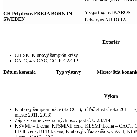
Yxsjöstugans IKAROS
CH Pelydryns FREJA BORN IN
SWEDEN
Pelydryns AURORA
Exteriér
CH SK, Klubový šampión krásy
CAJC, 4 x CAC, CC, R.CACIB
Dátum konania
Typ výstavy
Miesto/ štát konani
Výkon
Klubový šampión práce (4x CCT), Súťaž sliedič roka 2011 – vý
mieste 2011, 2013)
Zápis v knihe všestranných psov pod č. U 237/14
KSVMP – I. cena, KFSMP-II.cena, KLSMP I.cena – CACT, CC
FD II. cena, KFD I. cena, Klubový víťaz skúšok, CACT, KJS
I.cena, CACT, CCT,