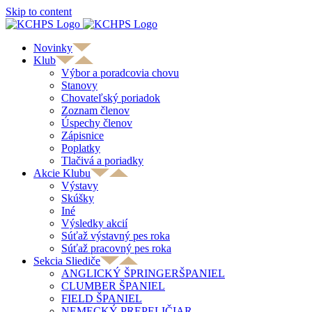
Skip to content
Novinky
Klub
Výbor a poradcovia chovu
Stanovy
Chovateľský poriadok
Zoznam členov
Úspechy členov
Zápisnice
Poplatky
Tlačivá a poriadky
Akcie Klubu
Výstavy
Skúšky
Iné
Výsledky akcií
Súťaž výstavný pes roka
Súťaž pracovný pes roka
Sekcia Sliediče
ANGLICKÝ ŠPRINGERŠPANIEL
CLUMBER ŠPANIEL
FIELD ŠPANIEL
NEMECKÝ PREPELIČIAR