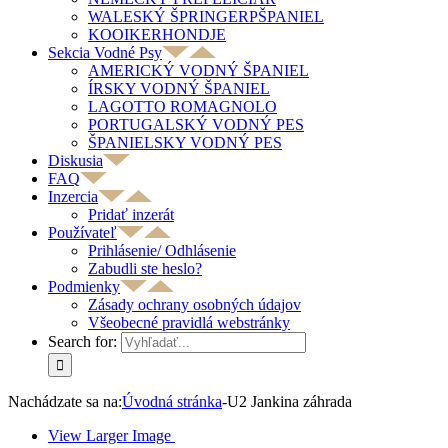
WALESKÝ ŠPRINGERPŠPANIEL
KOOIKERHONDJE
Sekcia Vodné Psy
AMERICKÝ VODNÝ ŠPANIEL
ÍRSKY VODNÝ ŠPANIEL
LAGOTTO ROMAGNOLO
PORTUGALSKÝ VODNÝ PES
ŠPANIELSKY VODNÝ PES
Diskusia
FAQ
Inzercia
Pridať inzerát
Používateľ
Prihlásenie/ Odhlásenie
Zabudli ste heslo?
Podmienky
Zásady ochrany osobných údajov
Všeobecné pravidlá webstránky
Search for:
Nachádzate sa na:
Úvodná stránka
-
U2 Jankina záhrada
View Larger Image