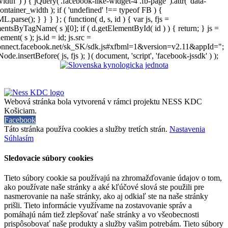
width' ) ) { jQuery('.facebook-like-widget-4 .fb-page' ).attr( 'data-
ontainer_width ); if ( 'undefined' !== typeof FB ) {
arse(); } } } }; ( function( d, s, id ) { var js, fjs =
entsByTagName( s )[0]; if ( d.getElementById( id ) ) { return; } js =
ement( s ); js.id = id; js.src =
connect.facebook.net/sk_SK/sdk.js#xfbml=1&version=v2.11&appId=";
Node.insertBefore( js, fjs ); }( document, 'script', 'facebook-jssdk' ) );
Webová stránka bola vytvorená v rámci projektu NESS KDC
Košiciam.
Facebook
Táto stránka používa cookies a služby tretích strán.
Nastavenia
Súhlasím
Sledovacie súbory cookies
Tieto súbory cookie sa používajú na zhromažďovanie údajov o tom,
ako používate naše stránky a aké kľúčové slová ste použili pre
nasmerovanie na naše stránky, ako aj odkiaľ ste na naše stránky
prišli. Tieto informácie využívame na zostavovanie správ a
pomáhajú nám tiež zlepšovať naše stránky a vo všeobecnosti
prispôsobovať naše produkty a služby vašim potrebám. Tieto súbory