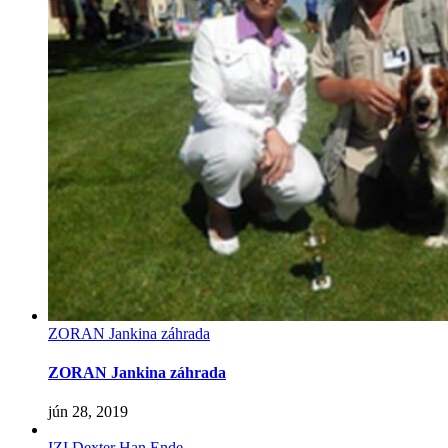
ZORAN Jankina záhrada
ZORAN Jankina záhrada
jún 28, 2019
IZI Dexter Han Ende