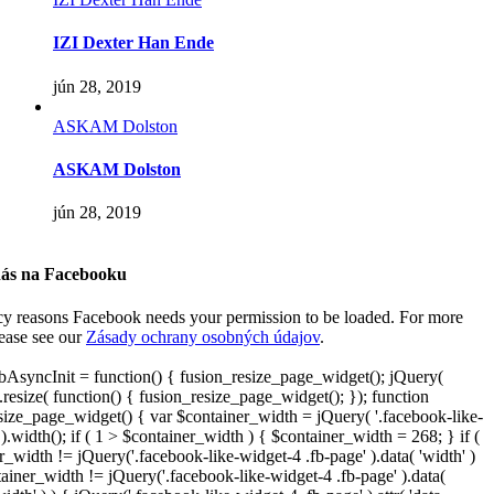
IZI Dexter Han Ende
jún 28, 2019
ASKAM Dolston
ASKAM Dolston
jún 28, 2019
nás na Facebooku
cy reasons Facebook needs your permission to be loaded. For more
lease see our
Zásady ochrany osobných údajov
.
AsyncInit = function() { fusion_resize_page_widget(); jQuery(
resize( function() { fusion_resize_page_widget(); }); function
size_page_widget() { var $container_width = jQuery( '.facebook-like-
).width(); if ( 1 > $container_width ) { $container_width = 268; } if (
r_width != jQuery('.facebook-like-widget-4 .fb-page' ).data( 'width' )
iner_width != jQuery('.facebook-like-widget-4 .fb-page' ).data(