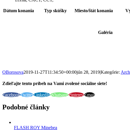
Dátum konania
Typ skúšky
Miesto/štát konania
Vý
Galéria
OBorosova
2019-11-27T11:34:50+00:00
jún 28, 2019
|
Kategórie:
Arch
Zdieľajte tento príbeh na Vami zvolené sociálne siete!
Facebook
Twitter
LinkedIn
Whatsapp
Pinterest
Email
Podobné články
FLASH ROY Minebea