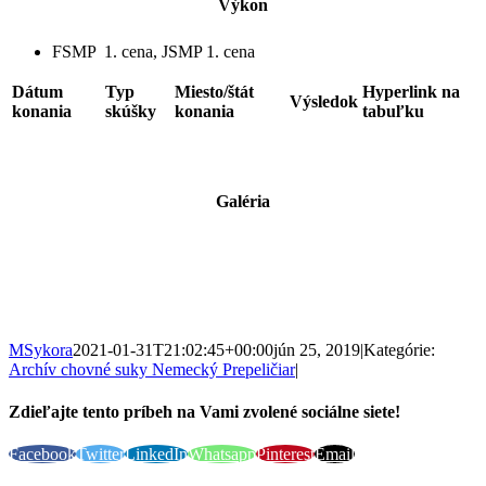
Výkon
FSMP 1. cena, JSMP 1. cena
Dátum
Typ
Miesto/štát
Hyperlink na
Výsledok
konania
skúšky
konania
tabuľku
Galéria
MSykora
2021-01-31T21:02:45+00:00
jún 25, 2019
|
Kategórie:
Archív chovné suky Nemecký Prepeličiar
|
Zdieľajte tento príbeh na Vami zvolené sociálne siete!
Facebook
Twitter
LinkedIn
Whatsapp
Pinterest
Email