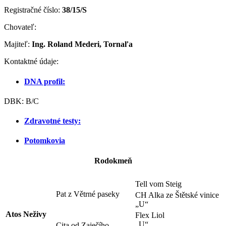
Registračné číslo:
38/15/S
Chovateľ:
Majiteľ:
Ing. Roland Mederi, Tornaľa
Kontaktné údaje:
DNA profil:
DBK: B/C
Zdravotné testy:
Potomkovia
Rodokmeň
Tell vom Steig
Pat z Větrné paseky
CH Alka ze Štětské vinice
„U“
Atos Neživy
Flex Liol
„U“
Cita od Zaječího