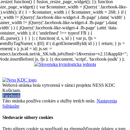
resize( function() { fusion_resize_page_widget(); }); function
size_page_widget() { var $container_width = jQuery( '.facebook-like-
).width(); if ( 1 > $container_width ) { $container_width = 268; } if (
r_width != jQuery('.facebook-like-widget-4 .fb-page' ).data( 'width' )
iner_width != jQuery('.facebook-like-widget-4 .fb-page' ).data(
width' ) ) { jQuery('.facebook-like-widget-4 .fb-page' ).attr( 'data-
ontainer_width ); if ( 'undefined' !== typeof FB ) {
arse(); } } } }; ( function( d, s, id ) { var js, fjs =
entsByTagName( s )[0]; if ( d.getElementById( id ) ) { return; } js =
ement( s ); js.id = id; js.src =
connect.facebook.net/sk_SK/sdk.js#xfbml=1&version=v2.11&appId=";
Node.insertBefore( js, fjs ); }( document, 'script', 'facebook-jssdk' ) );
Webová stránka bola vytvorená v rámci projektu NESS KDC
Košiciam.
Facebook
Táto stránka používa cookies a služby tretích strán.
Nastavenia
Súhlasím
Sledovacie súbory cookies
Tieto súbory cookie sa používajú na zhromažďovanie údajov o tom,