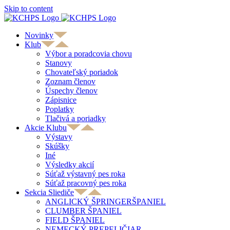
Skip to content
Novinky
Klub
Výbor a poradcovia chovu
Stanovy
Chovateľský poriadok
Zoznam členov
Úspechy členov
Zápisnice
Poplatky
Tlačivá a poriadky
Akcie Klubu
Výstavy
Skúšky
Iné
Výsledky akcií
Súťaž výstavný pes roka
Súťaž pracovný pes roka
Sekcia Sliediče
ANGLICKÝ ŠPRINGERŠPANIEL
CLUMBER ŠPANIEL
FIELD ŠPANIEL
NEMECKÝ PREPELIČIAR