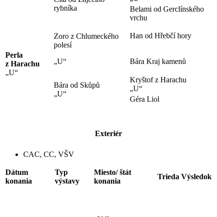
rybníka
Belami od Gerclínského
vrchu
Han od Hřebčí hory
Zoro z Chlumeckého
polesí
Perla
„U“
Bára Kraj kamenů
z Harachu
„U“
Kryštof z Harachu
Bára od Skůpů
„U“
„U“
Géra Liol
Exteriér
CAC, CC, VŠV
Dátum
Typ
Miesto/ štát
Trieda
Výsledok
konania
výstavy
konania