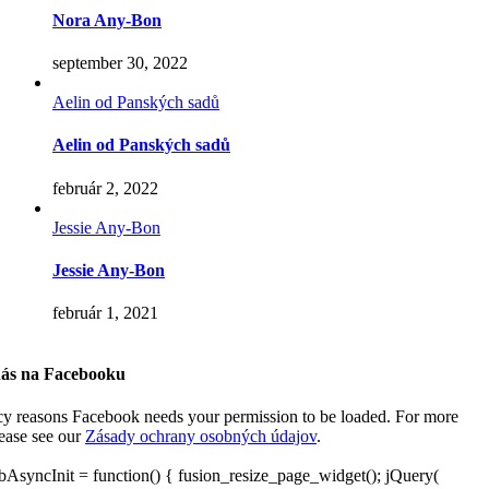
Nora Any-Bon
september 30, 2022
Aelin od Panských sadů
Aelin od Panských sadů
február 2, 2022
Jessie Any-Bon
Jessie Any-Bon
február 1, 2021
nás na Facebooku
cy reasons Facebook needs your permission to be loaded. For more
lease see our
Zásady ochrany osobných údajov
.
AsyncInit = function() { fusion_resize_page_widget(); jQuery(