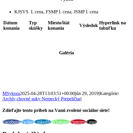
KJSVS I. cena, FSMP I. cena, JSMP I. cena
Dátum
Typ
Miesto/štát
Hyperlink na
Výsledok
konania
skúšky
konania
tabuľku
Galéria
MSykora
2025-04-28T13:03:51+00:00
jún 29, 2019
|
Kategórie:
Archív chovné suky Nemecký Prepeličiar
|
Zdieľajte tento príbeh na Vami zvolené sociálne siete!
Facebook
Twitter
LinkedIn
Whatsapp
Pinterest
Email