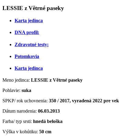
LESSIE z Větrné paseky
Karta jedinca
DNA profil:
Zdravotné testy:
Potomkovia
Karta jedinca
Meno jedinca:
LESSIE z Větrné paseky
Pohlavie:
suka
SPKP/ rok uchovnenia:
350 / 2017, vyradená 2022 pre vek
Dátum narodenia:
06
.03.2013
Farba/ typ srsti:
hnedá beloška
Výška v kohútiku:
50 cm