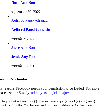
Nora Any-Bon
september 30, 2022
Aelin od Panských sadů
Aelin od Panských sadů
február 2, 2022
Jessie Any-Bon
Jessie Any-Bon
február 1, 2021
nás na Facebooku
cy reasons Facebook needs your permission to be loaded. For more
lease see our
Zásady ochrany osobných údajov
.
AsyncInit = function() { fusion_resize_page_widget(); jQuery(
resize( function() { fusion_resize_page_widget(); }); function