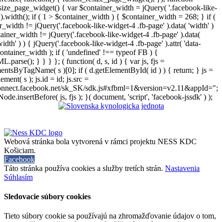
size_page_widget() { var $container_width = jQuery( '.facebook-like-
).width(); if ( 1 > $container_width ) { $container_width = 268; } if (
r_width != jQuery('.facebook-like-widget-4 .fb-page' ).data( 'width' )
iner_width != jQuery('.facebook-like-widget-4 .fb-page' ).data(
width' ) ) { jQuery('.facebook-like-widget-4 .fb-page' ).attr( 'data-
ontainer_width ); if ( 'undefined' !== typeof FB ) {
arse(); } } } }; ( function( d, s, id ) { var js, fjs =
entsByTagName( s )[0]; if ( d.getElementById( id ) ) { return; } js =
ement( s ); js.id = id; js.src =
connect.facebook.net/sk_SK/sdk.js#xfbml=1&version=v2.11&appId=";
Node.insertBefore( js, fjs ); }( document, 'script', 'facebook-jssdk' ) );
Webová stránka bola vytvorená v rámci projektu NESS KDC
Košiciam.
Facebook
Táto stránka používa cookies a služby tretích strán.
Nastavenia
Súhlasím
Sledovacie súbory cookies
Tieto súbory cookie sa používajú na zhromažďovanie údajov o tom,