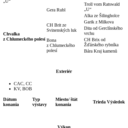
„U“
Troll vom Ratswald
„U“
Gera Rubl
Alka ze Šilingholce
Garik z Milkova
CH Brit ze
Dita od Gerclínského
Svinenských luk
vrchu
Chvalka
z Chlumeckého polesí
CH Brix od
Bona
Žďárského rybníka
z Chlumeckého
polesí
Bára Kraj kamenů
Exteriér
CAC, CC
KV, BOB
Dátum
Typ
Miesto/ štát
Trieda
Výsledok
konania
výstavy
konania
Výkon