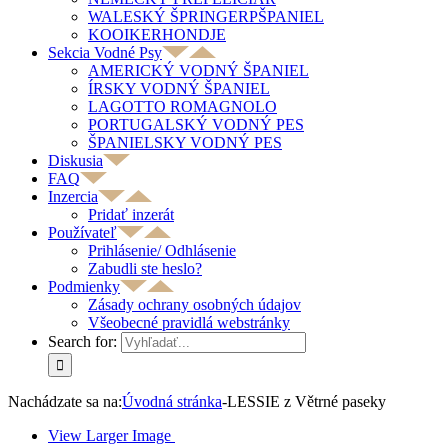
WALESKÝ ŠPRINGERPŠPANIEL
KOOIKERHONDJE
Sekcia Vodné Psy
AMERICKÝ VODNÝ ŠPANIEL
ÍRSKY VODNÝ ŠPANIEL
LAGOTTO ROMAGNOLO
PORTUGALSKÝ VODNÝ PES
ŠPANIELSKY VODNÝ PES
Diskusia
FAQ
Inzercia
Pridať inzerát
Používateľ
Prihlásenie/ Odhlásenie
Zabudli ste heslo?
Podmienky
Zásady ochrany osobných údajov
Všeobecné pravidlá webstránky
Search for:
Nachádzate sa na:
Úvodná stránka
-
LESSIE z Větrné paseky
View Larger Image