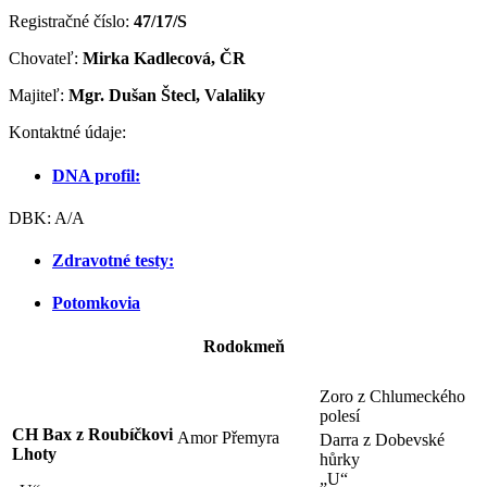
Registračné číslo:
47/17/S
Chovateľ:
Mirka Kadlecová, ČR
Majiteľ:
Mgr. Dušan Štecl, Valaliky
Kontaktné údaje:
DNA profil:
DBK: A/A
Zdravotné testy:
Potomkovia
Rodokmeň
Zoro z Chlumeckého
polesí
CH Bax z Roubíčkovi
Amor Přemyra
Darra z Dobevské
Lhoty
hůrky
„U“