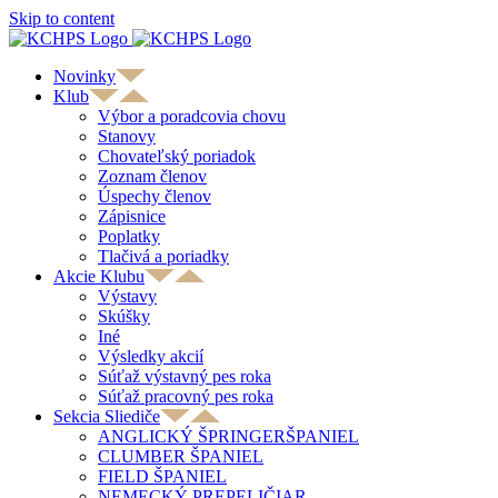
Skip to content
Novinky
Klub
Výbor a poradcovia chovu
Stanovy
Chovateľský poriadok
Zoznam členov
Úspechy členov
Zápisnice
Poplatky
Tlačivá a poriadky
Akcie Klubu
Výstavy
Skúšky
Iné
Výsledky akcií
Súťaž výstavný pes roka
Súťaž pracovný pes roka
Sekcia Sliediče
ANGLICKÝ ŠPRINGERŠPANIEL
CLUMBER ŠPANIEL
FIELD ŠPANIEL
NEMECKÝ PREPELIČIAR